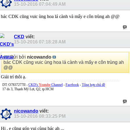
15-10-2016
07:04:49 AM
bác CDK cũng vuic ùng hoa lá cành và mấy e côn trùng ah @@
CKD
viết:
15-10-2016
07:18:28 AM
Gửi bởi
nicowando
bác CDK cũng vuic ùng hoa lá cành và mấy e côn trùng ah
@@
Giải trí thôi ạ.
DT: O7837277II -
CKD's
Youtube
Channel
-
Facebook
-
Tổng hợp chủ đề
17 ds 3, Thạnh Mỹ Lợi, Q2, tp.HCM
nicowando
viết:
15-10-2016
08:33:25 PM
Hi , e cũng góp vui cùng bác ah ...