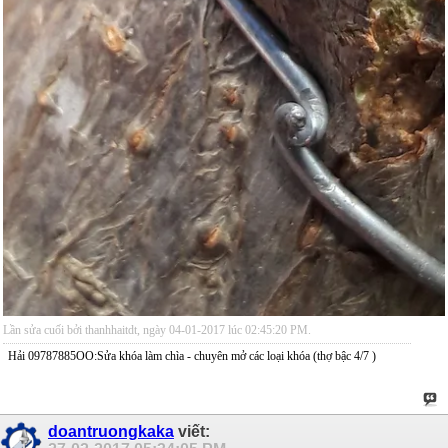
Lần sửa cuối bởi thanhhaitdt, ngày 04-01-2017 lúc
02:45:20 PM
.
Hải 09787885OO:Sửa khóa làm chìa - chuyên mở các loại khóa (thợ bậc 4/7 )
doantruongkaka
viết: