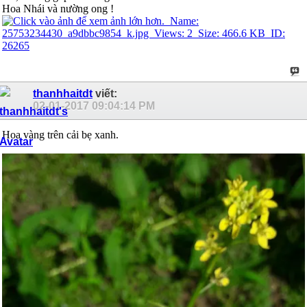
Hoa Nhái và nường ong !
thanhhaitdt
viết:
02-01-2017
09:04:14 PM
Hoa vàng trên cải bẹ xanh.