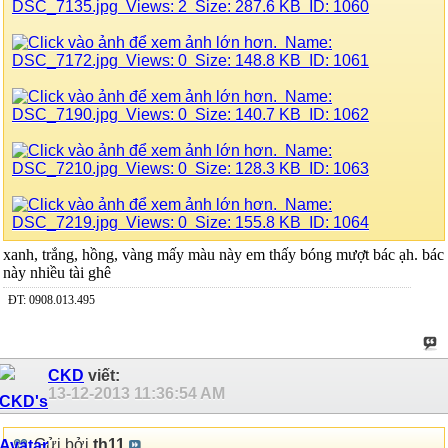
xanh, trắng, hồng, vàng mấy màu này em thấy bóng mượt bác ạh. bác
này nhiều tài ghê
ĐT: 0908.013.495
CKD
viết:
13-12-2013
11:36:54 AM
Gửi bởi
th11