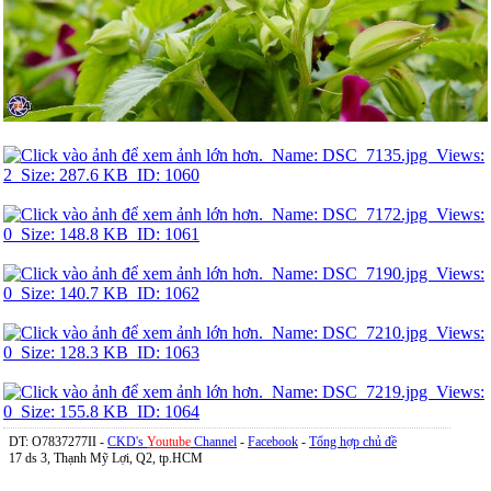
DT: O7837277II -
CKD's
Youtube
Channel
-
Facebook
-
Tổng hợp chủ đề
17 ds 3, Thạnh Mỹ Lợi, Q2, tp.HCM