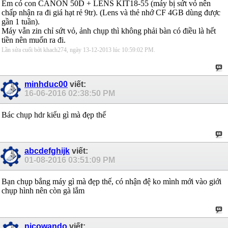
Em có con CANON 50D + LENS KIT18-55 (máy bị sứt vỏ nên
chấp nhận ra đi giá hạt rẻ 9tr). (Lens và thẻ nhớ CF 4GB dùng được
gần 1 tuần).
Máy vẫn zin chỉ sứt vỏ, ảnh chụp thì không phải bàn có điều là hết
tiền nên muốn ra đi.
Lần sửa cuối bởi khach274, ngày 13-12-2013 lúc
10:59:02 PM
.
minhduc00
viết:
16-06-2016
02:38:50 PM
Bác chụp hdr kiểu gì mà đẹp thế
abcdefghijk
viết:
01-08-2016
03:51:09 PM
Bạn chụp bắng máy gì mà đẹp thế, có nhận đệ ko mình mới vào giới
chụp hình nên còn gà lắm
nicowando
viết: