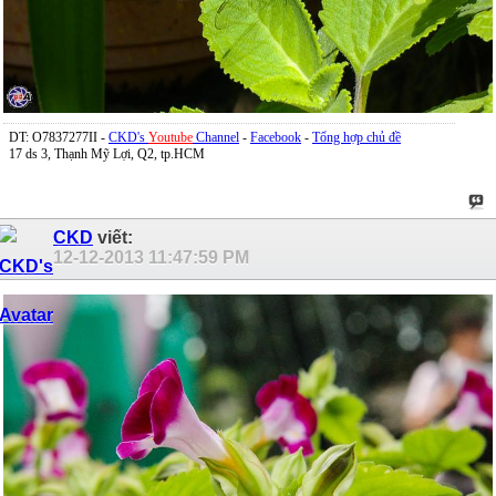
DT: O7837277II -
CKD's
Youtube
Channel
-
Facebook
-
Tổng hợp chủ đề
17 ds 3, Thạnh Mỹ Lợi, Q2, tp.HCM
CKD
viết:
12-12-2013
11:47:59 PM