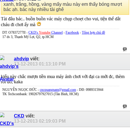
xanh, trắng, hồng, vàng mấy màu này em thấy bóng mượt
bác ạh. bác này nhiều tài ghê
Tài đâu bác.. buồn buồn vác máy chụp choẹt cho vui, tiện thể dắt
cháu đi chơi ấy mà
DT: O7837277II -
CKD's
Youtube
Channel
-
Facebook
-
Tổng hợp chủ đề
17 ds 3, Thạnh Mỹ Lợi, Q2, tp.HCM
ahdvip
viết:
13-12-2013
01:13:10 PM
kiểu này chắc mượn tiền mua máy ảnh chơi với đại ca mới đc, thèm
rồi đó, kaka
NGUYỄN NGỌC ĐỨC -
cncquangnam@gmail.com
- DĐ: 0989315944
TK Techcombank: 19026797927015 (Tân Bình, HCM)
CKD
viết:
13-12-2013
02:19:03 PM