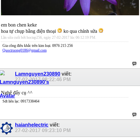
em bon chen keke
hoa tự chụp bằng điện thoại
ko qua chỉnh sửa
Lần sửa cuối bởi hoctap256, ngày 27-02-2017 lúc
06:12:19 PM
.
Gia công điêu khắc trên kim loại. 0976 215 256
Quoctruong0186@gmail.com
Lamnguyen230890
viết:
27-02-2017
08:22:46 PM
Nghệ đấy cụ ^^
Sđt liên lạc: 0917338464
haianhelectric
viết:
27-02-2017
09:23:10 PM