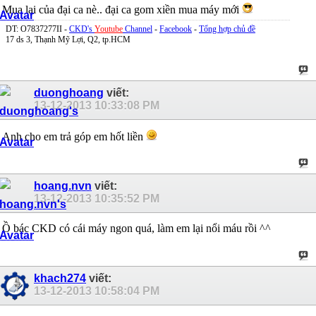
Mua lại của đại ca nè.. đại ca gom xiền mua máy mới
DT: O7837277II -
CKD's
Youtube
Channel
-
Facebook
-
Tổng hợp chủ đề
17 ds 3, Thạnh Mỹ Lợi, Q2, tp.HCM
duonghoang
viết:
13-12-2013
10:33:08 PM
Anh cho em trả góp em hốt liền
hoang.nvn
viết:
13-12-2013
10:35:52 PM
Ồ bác CKD có cái máy ngon quá, làm em lại nổi máu rồi ^^
khach274
viết:
13-12-2013
10:58:04 PM