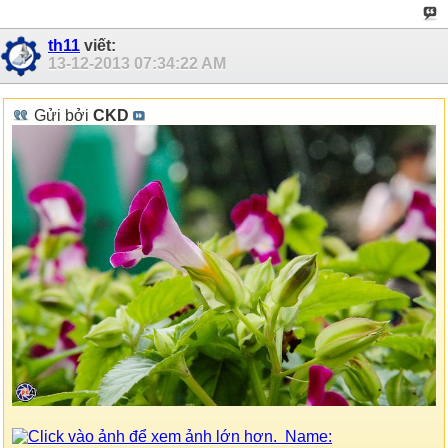
th11
viết:
13-12-2013
07:34:22 AM
Gửi bởi
CKD