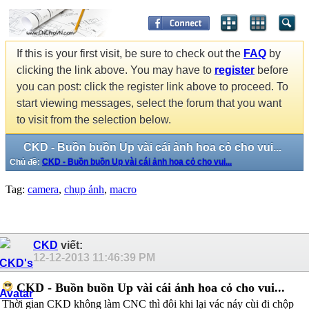
If this is your first visit, be sure to check out the
FAQ
by
clicking the link above. You may have to
register
before
you can post: click the register link above to proceed. To
start viewing messages, select the forum that you want
to visit from the selection below.
CKD - Buồn buồn Up vài cái ảnh hoa cỏ cho vui...
Chủ đề:
CKD - Buồn buồn Up vài cái ảnh hoa cỏ cho vui...
Tag:
camera
,
chụp ảnh
,
macro
CKD
viết:
12-12-2013
11:46:39 PM
CKD - Buồn buồn Up vài cái ảnh hoa cỏ cho vui...
Thời gian CKD không làm CNC thì đôi khi lại vác náy cùi đi chộp