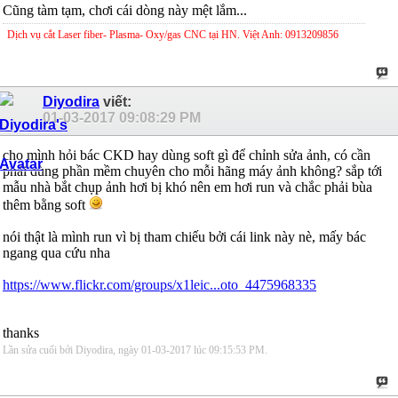
Cũng tàm tạm, chơi cái dòng này mệt lắm...
Dịch vụ cắt Laser fiber- Plasma- Oxy/gas CNC tại HN. Việt Anh: 0913209856
Diyodira
viết:
01-03-2017
09:08:29 PM
cho mình hỏi bác CKD hay dùng soft gì để chỉnh sửa ảnh, có cần
phải dùng phần mềm chuyên cho mỗi hãng máy ảnh không? sắp tới
mẫu nhà bắt chụp ảnh hơi bị khó nên em hơi run và chắc phải bùa
thêm bằng soft
nói thật là mình run vì bị tham chiếu bởi cái link này nè, mấy bác
ngang qua cứu nha
https://www.flickr.com/groups/x1leic...oto_4475968335
thanks
Lần sửa cuối bởi Diyodira, ngày 01-03-2017 lúc
09:15:53 PM
.