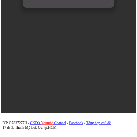
DT: O7837277II -
CKD's
Youtube
Channel
-
Facebook
-
Tổng hợp chủ đề
17 ds 3, Thạnh Mỹ Lợi, Q2, tp.HCM