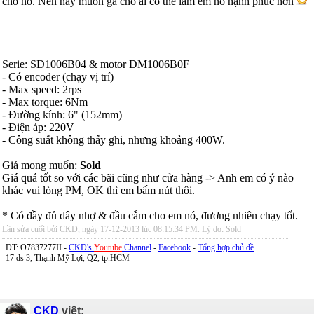
cho nó. Nên nay muốn gã cho ai có thể làm em nó hạnh phúc hơn
Serie: SD1006B04 & motor DM1006B0F
- Có encoder (chạy vị trí)
- Max speed: 2rps
- Max torque: 6Nm
- Đường kính: 6" (152mm)
- Điện áp: 220V
- Công suất không thấy ghi, nhưng khoảng 400W.
Giá mong muốn:
Sold
Giá quá tốt so với các bãi cũng như cửa hàng -> Anh em có ý nào
khác vui lòng PM, OK thì em bấm nút thôi.
* Có đầy đủ dây nhợ & đầu cắm cho em nó, đương nhiên chạy tốt.
Lần sửa cuối bởi CKD, ngày 17-12-2013 lúc
08:15:34 PM
.
Lý do:
Sold
DT: O7837277II -
CKD's
Youtube
Channel
-
Facebook
-
Tổng hợp chủ đề
17 ds 3, Thạnh Mỹ Lợi, Q2, tp.HCM
CKD
viết: