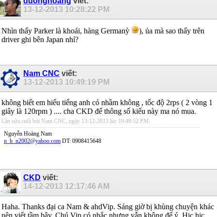
duonghoang
viết:
13-12-2013
10:28:22 PM
Nhìn thấy Parker là khoái, hàng Germanỳ
), ủa mà sao thấy trên
driver ghi bên Japan nhỉ?
Nam CNC
viết:
13-12-2013
10:49:19 PM
không biết em hiểu tiếng anh có nhầm không , tốc độ 2rps ( 2 vòng 1
giây là 120rpm ) .... cha CKD để thông số kiểu này ma nó mua.
Lần sửa cuối bởi Nam CNC, ngày 13-12-2013 lúc
10:49:52 PM
.
Nguyễn Hoàng Nam
n_h_n2002@yahoo.com
DT: 0908415648
CKD
viết:
14-12-2013
12:17:46 AM
Haha. Thanks đại ca Nam & ahdVip. Sáng giờ bị khùng chuyện khác
nên viết tầm bậy. Chú Vip có nhắc nhưng vẫn không để ý. Hic hic.