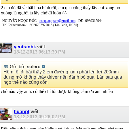
2 em đó đã về bãi hoà bình rồi, em qua cũng thấy lấy coi xong bỏ
xuống là người ta lấy chở đi luôn ^^
NGUYỄN NGỌC ĐỨC -
cncquangnam@gmail.com
- DĐ: 0989315944
TK Techcombank: 19026797927015 (Tân Bình, HCM)
yentranbk
viết:
18-12-2013
06:13:39 PM
Gửi bởi
solero
Hôm rồi đi bãi thấy 2 em đường kính phải lên tới 200mm
dưng mờ không thấy driver nên đành bỏ qua. Lần sau qua
ngó thế nào cũng còn.
chỗ nào vậy anh. có thể chỉ tôi được không.cảm ơn anh nhiều
huanpt
viết:
18-12-2013
09:26:02 PM
Bữa cũng thấy, con này không có driver. Mà anh em cũng chả mua