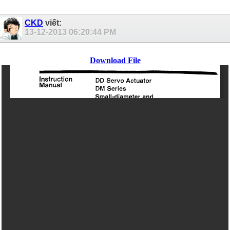
CKD
viết:
13-12-2013
06:20:44 PM
Download File