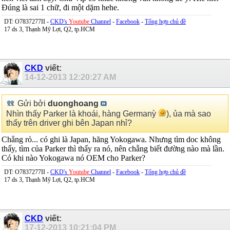
Đúng là sai 1 chữ, đi một dặm hehe.
DT: O7837277II -
CKD's
Youtube
Channel
-
Facebook
-
Tổng hợp chủ đề
17 ds 3, Thạnh Mỹ Lợi, Q2, tp.HCM
CKD
viết:
14-12-2013
12:20:27 AM
Gửi bởi
duonghoang
Nhìn thấy Parker là khoái, hàng Germanỳ
), ủa mà sao
thấy trên driver ghi bên Japan nhỉ?
Chẳng rỏ... có ghi là Japan, hãng Yokogawa. Nhưng tìm doc không
thấy, tìm của Parker thì thấy ra nó, nên chẵng biết đường nào mà lần.
Có khi nào Yokogawa nó OEM cho Parker?
DT: O7837277II -
CKD's
Youtube
Channel
-
Facebook
-
Tổng hợp chủ đề
17 ds 3, Thạnh Mỹ Lợi, Q2, tp.HCM
CKD
viết:
17-12-2013
10:21:04 PM