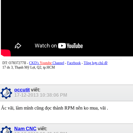
DT: O7837277II -
CKD's
Youtube
Channel
-
Facebook
-
Tổng hợp chủ đề
17 ds 3, Thạnh Mỹ Lợi, Q2, tp.HCM
occutit
viết:
17-12-2013
10:38:06 PM
Ác vãi, làm mình cũng đọc thành RPM nên ko mua, vãi .
Nam CNC
viết: