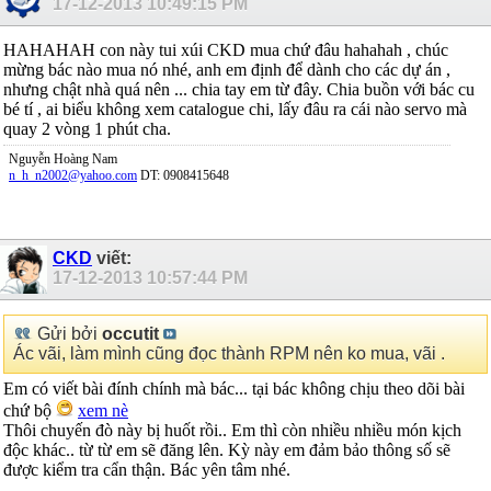
17-12-2013
10:49:15 PM
HAHAHAH con này tui xúi CKD mua chứ đâu hahahah , chúc
mừng bác nào mua nó nhé, anh em định để dành cho các dự án ,
nhưng chật nhà quá nên ... chia tay em từ đây. Chia buồn với bác cu
bé tí , ai biểu không xem catalogue chi, lấy đâu ra cái nào servo mà
quay 2 vòng 1 phút cha.
Nguyễn Hoàng Nam
n_h_n2002@yahoo.com
DT: 0908415648
CKD
viết:
17-12-2013
10:57:44 PM
Gửi bởi
occutit
Ác vãi, làm mình cũng đọc thành RPM nên ko mua, vãi .
Em có viết bài đính chính mà bác... tại bác không chịu theo dõi bài
chứ bộ
xem nè
Thôi chuyến đò này bị huốt rồi.. Em thì còn nhiều nhiều món kịch
độc khác.. từ từ em sẽ đăng lên. Kỳ này em đảm bảo thông số sẽ
được kiểm tra cẩn thận. Bác yên tâm nhé.