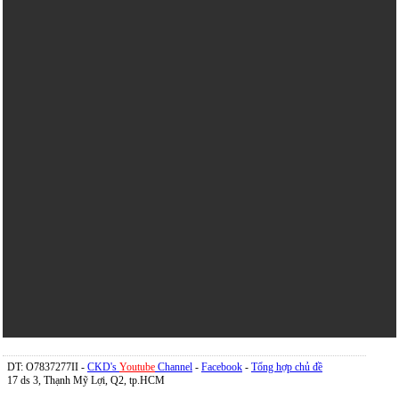
DT: O7837277II -
CKD's
Youtube
Channel
-
Facebook
-
Tổng hợp chủ đề
17 ds 3, Thạnh Mỹ Lợi, Q2, tp.HCM