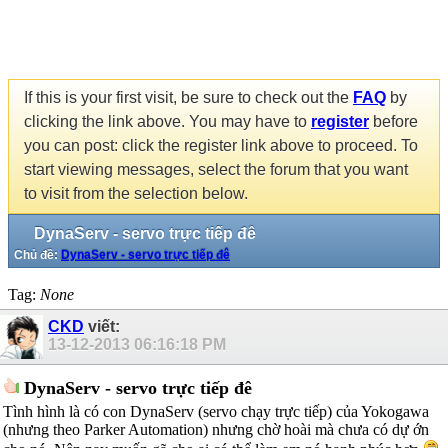
If this is your first visit, be sure to check out the
FAQ
by
clicking the link above. You may have to
register
before
you can post: click the register link above to proceed. To
start viewing messages, select the forum that you want
to visit from the selection below.
DynaServ - servo trực tiếp đê
Chủ đề:
DynaServ - servo trực tiếp đê
Tag:
None
CKD
viết:
13-12-2013
06:16:18 PM
DynaServ - servo trực tiếp đê
Tình hình là có con DynaServ (servo chạy trực tiếp) của Yokogawa
(nhưng theo Parker Automation) nhưng chờ hoài mà chưa có dự ớn