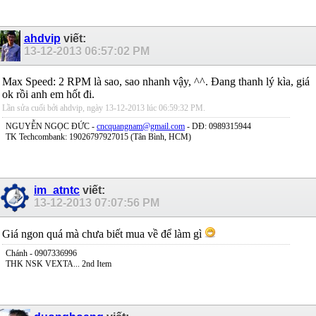
ahdvip
viết:
13-12-2013
06:57:02 PM
Max Speed: 2 RPM là sao, sao nhanh vậy, ^^. Đang thanh lý kìa, giá
ok rồi anh em hốt đi.
Lần sửa cuối bởi ahdvip, ngày 13-12-2013 lúc
06:59:32 PM
.
NGUYỄN NGỌC ĐỨC -
cncquangnam@gmail.com
- DĐ: 0989315944
TK Techcombank: 19026797927015 (Tân Bình, HCM)
im_atntc
viết:
13-12-2013
07:07:56 PM
Giá ngon quá mà chưa biết mua về để làm gì
Chánh - 0907336996
THK NSK VEXTA... 2nd Item