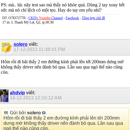
PS: mà.. lúc nãy test sao mà thấy nó khỏe quá. Dùng 2 tay xoay hết
sức mà nó chỉ lệch có một tẹo. Hay do tay em yếu nhỉ?
DT: O7837277II -
CKD's
Youtube
Channel
-
Facebook
-
Tổng hợp chủ đề
17 ds 3, Thạnh Mỹ Lợi, Q2, tp.HCM
solero
viết:
17-12-2013
11:48:01 PM
Hôm rồi đi bãi thấy 2 em đường kính phải lên tới 200mm dưng mờ
không thấy driver nên đành bỏ qua. Lần sau qua ngó thế nào cũng
còn.
ahdvip
viết:
18-12-2013
12:10:12 AM
Gửi bởi
solero
Hôm rồi đi bãi thấy 2 em đường kính phải lên tới 200mm
dưng mờ không thấy driver nên đành bỏ qua. Lần sau qua
ngó thế nào cũng còn.