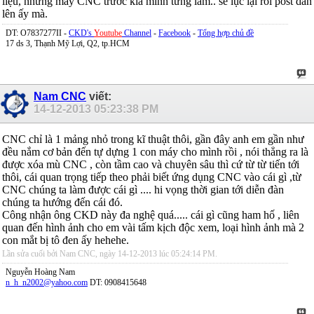
liệu, những máy CNC trước kia mình từng làm.. sẽ lục lại rồi post dần
lên ấy mà.
DT: O7837277II -
CKD's
Youtube
Channel
-
Facebook
-
Tổng hợp chủ đề
17 ds 3, Thạnh Mỹ Lợi, Q2, tp.HCM
Nam CNC
viết:
14-12-2013
05:23:38 PM
CNC chỉ là 1 mảng nhỏ trong kĩ thuật thôi, gần đây anh em gần như
đều nắm cơ bản đến tự dựng 1 con máy cho mình rồi , nói thẳng ra là
được xóa mù CNC , còn tầm cao và chuyên sâu thì cứ từ từ tiến tới
thôi, cái quan trọng tiếp theo phải biết ứng dụng CNC vào cái gì ,từ
CNC chúng ta làm được cái gì .... hi vọng thời gian tới diễn đàn
chúng ta hướng đến cái đó.
Công nhận ông CKD này đa nghệ quá..... cái gì cũng ham hố , liên
quan đến hình ảnh cho em vài tấm kịch độc xem, loại hình ảnh mà 2
con mắt bị tô đen ấy hehehe.
Lần sửa cuối bởi Nam CNC, ngày 14-12-2013 lúc
05:24:14 PM
.
Nguyễn Hoàng Nam
n_h_n2002@yahoo.com
DT: 0908415648