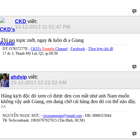
CKD
viết:
14-12-2013
11:51:47 PM
Thì tạo topic mới, ngay & luôn đi a Giang
DT: O7837277II -
CKD's
Youtube
Channel
-
Facebook
-
Tổng hợp chủ đề
17 ds 3, Thạnh Mỹ Lợi, Q2, tp.HCM
ahdvip
viết:
15-12-2013
12:21:52 AM
Hàng kịch độc đó xem có được đen con mắt như anh Nam muốn
không vậy anh Giang, em đang chờ cái hàng đen đó coi thế nào đây.
^^
NGUYỄN NGỌC ĐỨC -
cncquangnam@gmail.com
- DĐ: 0989315944
TK Techcombank: 19026797927015 (Tân Bình, HCM)