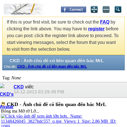
If this is your first visit, be sure to check out the
FAQ
by
clicking the link above. You may have to
register
before
you can post: click the register link above to proceed. To
start viewing messages, select the forum that you want
to visit from the selection below.
CKD - Ảnh chủ đề có liên quan đến bác MrL
Chủ đề:
CKD - Ảnh chủ đề có liên quan đến bác MrL
Tag:
None
CKD
viết:
14-12-2013
03:29:49 PM
CKD - Ảnh chủ đề có liên quan đến bác MrL
Bóng ma Mờ rờ Lờ...