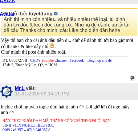
Gửi bởi
tuyetdung
Ảnh thì mình còn nhiều.. và nhiều nhiều thể loại, từ bình
dân tới độc & kịch độc cũng có.. Nhưng để dành, up từ từ
để câu Thanks cho mình, câu Like cho diễn đàn hehe
Vậy thì bạn cho cái ảnh đầu tiên đi.. chứ để dành thì tới bao giờ mới
có thanks & like đây nhỉ
.
Chứ mình thì post ảnh nhiều roài.
DT: O7837277II -
CKD's
Youtube
Channel
-
Facebook
-
Tổng hợp chủ đề
17 ds 3, Thạnh Mỹ Lợi, Q2, tp.HCM
Mr.L
viết:
11-01-2016
09:14:20 PM
hjchjc chơi nguyên topic dìm hàng luôn ^^ Lợi giờ lớn òi nge mấy
anh ^^
HÃY THEO ĐUỔI ĐAM MÊ, THÀNH CÔNG SẼ THEO ĐUỔI BẠN
SINH VIÊN NGHÈO HIẾU HỌC
0969.246.357 -- 0710.246.357.8