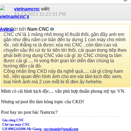
vietnamcnc
viết:
14-12-2013
11:23:51 PM
Gửi bởi
Nam CNC
CNC chỉ là 1 mảng nhỏ trong kĩ thuật thôi, gần đây anh em
gần như đều nắm cơ bản đến tự dựng 1 con máy cho mình
rồi , nói thẳng ra là được xóa mù CNC , còn tầm cao và
chuyên sâu thì cứ từ từ tiến tới thôi, cái quan trọng tiếp theo
phải biết ứng dụng CNC vào cái gì ,từ CNC chúng ta làm
được cái gì .... hi vọng thời gian tới diễn đàn chúng ta
hướng đến cái đó.
Công nhận ông CKD này đa nghệ quá..... cái gì cũng ham
hố , liên quan đến hình ảnh cho em vài tấm kịch độc xem,
loại hình ảnh mà 2 con mắt bị tô đen ấy hehehe.
Mình có cái hình kịch độc.... vẫn phù hợp thuần phong mỹ tục VN.
Nhưng sợ post lên làm hỏng topic của CKD!
Post hay no post bác Namcnc?
Gia công CNC
Chế tạo máy CNC
LH 0902241696-Mr Giang-
cncvinamit@gmail.com