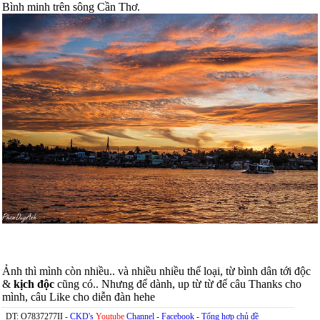
Bình minh trên sông Cần Thơ.
Ảnh thì mình còn nhiều.. và nhiều nhiều thể loại, từ bình dân tới độc
&
kịch độc
cũng có.. Nhưng để dành, up từ từ để câu Thanks cho
mình, câu Like cho diễn đàn hehe
DT: O7837277II -
CKD's
Youtube
Channel
-
Facebook
-
Tổng hợp chủ đề