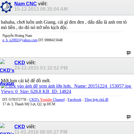
Nam CNC
viết:
15-12-2013
08:35:04 AM
hahaha, chơi luôn anh Giang, cái gì đen đen , dấu dấu là anh em tò
mò liền , do đó nó trở nên kịch độc.
Nguyễn Hoàng Nam
n_h_n2002@yahoo.com
DT: 0908415648
CKD
viết:
24-12-2015
03:32:52 PM
Mới lụm cái kệ để đồ mới.
DT: O7837277II -
CKD's
Youtube
Channel
-
Facebook
-
Tổng hợp chủ đề
17 ds 3, Thạnh Mỹ Lợi, Q2, tp.HCM
CKD
viết:
11-01-2016
08:00:27 PM