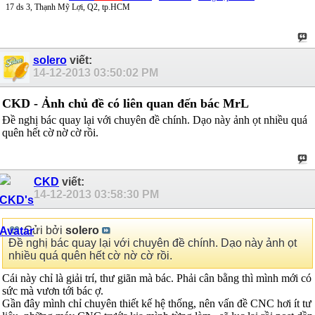
17 ds 3, Thạnh Mỹ Lợi, Q2, tp.HCM
solero
viết:
14-12-2013
03:50:02 PM
CKD - Ảnh chủ đề có liên quan đến bác MrL
Đề nghị bác quay lại với chuyên đề chính. Dạo này ảnh ọt nhiều quá
quên hết cờ nờ cờ rồi.
CKD
viết:
14-12-2013
03:58:30 PM
Gửi bởi
solero
Đề nghị bác quay lại với chuyên đề chính. Dạo này ảnh ọt
nhiều quá quên hết cờ nờ cờ rồi.
Cái này chỉ là giải trí, thư giãn mà bác. Phải cân bằng thì mình mới có
sức mà vươn tới bác ợ.
Gần đây mình chỉ chuyên thiết kế hệ thống, nên vấn đề CNC hơi ít tư