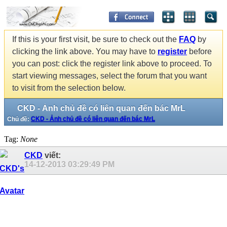
If this is your first visit, be sure to check out the
FAQ
by
clicking the link above. You may have to
register
before
you can post: click the register link above to proceed. To
start viewing messages, select the forum that you want
to visit from the selection below.
CKD - Ảnh chủ đề có liên quan đến bác MrL
Chủ đề:
CKD - Ảnh chủ đề có liên quan đến bác MrL
Tag:
None
CKD
viết:
14-12-2013
03:29:49 PM