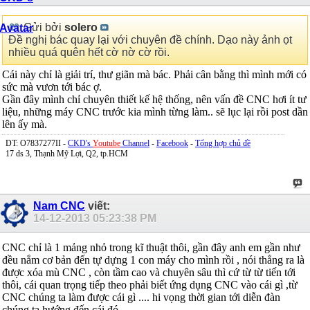
Gửi bởi
solero
Đề nghị bác quay lại với chuyên đề chính. Dạo này ảnh ọt
nhiều quá quên hết cờ nờ cờ rồi.
Cái này chỉ là giải trí, thư giãn mà bác. Phải cân bằng thì mình mới có
sức mà vươn tới bác ợ.
Gần đây mình chỉ chuyên thiết kế hệ thống, nên vấn đề CNC hơi ít tư
liệu, những máy CNC trước kia mình từng làm.. sẽ lục lại rồi post dần
lên ấy mà.
DT: O7837277II -
CKD's
Youtube
Channel
-
Facebook
-
Tổng hợp chủ đề
17 ds 3, Thạnh Mỹ Lợi, Q2, tp.HCM
Nam CNC
viết:
14-12-2013
05:23:38 PM
CNC chỉ là 1 mảng nhỏ trong kĩ thuật thôi, gần đây anh em gần như
đều nắm cơ bản đến tự dựng 1 con máy cho mình rồi , nói thẳng ra là
được xóa mù CNC , còn tầm cao và chuyên sâu thì cứ từ từ tiến tới
thôi, cái quan trọng tiếp theo phải biết ứng dụng CNC vào cái gì ,từ
CNC chúng ta làm được cái gì .... hi vọng thời gian tới diễn đàn
chúng ta hướng đến cái đó.