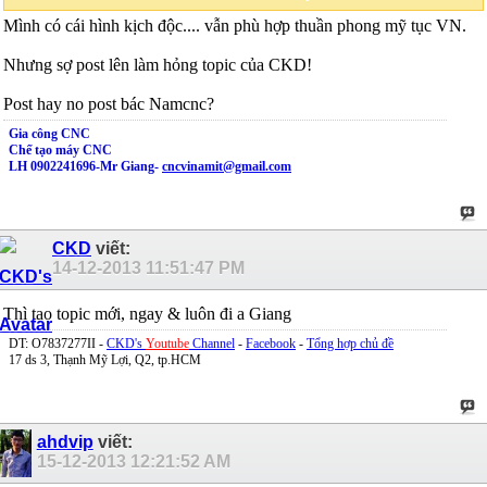
Mình có cái hình kịch độc.... vẫn phù hợp thuần phong mỹ tục VN.
Nhưng sợ post lên làm hỏng topic của CKD!
Post hay no post bác Namcnc?
Gia công CNC
Chế tạo máy CNC
LH 0902241696-Mr Giang-
cncvinamit@gmail.com
CKD
viết:
14-12-2013
11:51:47 PM
Thì tạo topic mới, ngay & luôn đi a Giang
DT: O7837277II -
CKD's
Youtube
Channel
-
Facebook
-
Tổng hợp chủ đề
17 ds 3, Thạnh Mỹ Lợi, Q2, tp.HCM
ahdvip
viết:
15-12-2013
12:21:52 AM