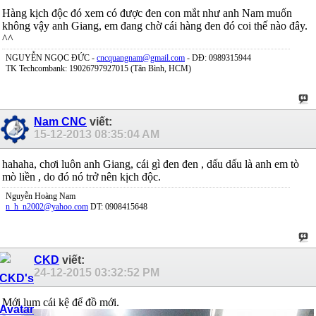
Hàng kịch độc đó xem có được đen con mắt như anh Nam muốn
không vậy anh Giang, em đang chờ cái hàng đen đó coi thế nào đây.
^^
NGUYỄN NGỌC ĐỨC -
cncquangnam@gmail.com
- DĐ: 0989315944
TK Techcombank: 19026797927015 (Tân Bình, HCM)
Nam CNC
viết:
15-12-2013
08:35:04 AM
hahaha, chơi luôn anh Giang, cái gì đen đen , dấu dấu là anh em tò
mò liền , do đó nó trở nên kịch độc.
Nguyễn Hoàng Nam
n_h_n2002@yahoo.com
DT: 0908415648
CKD
viết:
24-12-2015
03:32:52 PM
Mới lụm cái kệ để đồ mới.