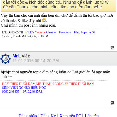
dân tới độc & kịch độc cũng có.. Nhưng để dành, up từ từ
để câu Thanks cho mình, câu Like cho diễn đàn hehe
Vậy thì bạn cho cái ảnh đầu tiên đi.. chứ để dành thì tới bao giờ mới
có thanks & like đây nhỉ
.
Chứ mình thì post ảnh nhiều roài.
DT: O7837277II -
CKD's
Youtube
Channel
-
Facebook
-
Tổng hợp chủ đề
17 ds 3, Thạnh Mỹ Lợi, Q2, tp.HCM
Mr.L
viết:
11-01-2016
09:14:20 PM
hjchjc chơi nguyên topic dìm hàng luôn ^^ Lợi giờ lớn òi nge mấy
anh ^^
HÃY THEO ĐUỔI ĐAM MÊ, THÀNH CÔNG SẼ THEO ĐUỔI BẠN
SINH VIÊN NGHÈO HIẾU HỌC
0969.246.357 -- 0710.246.357.8
Đăng nhập
Đăng Ký
Xem trên PC
Lên trên