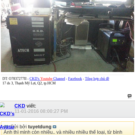
DT: O7837277II -
CKD's
Youtube
Channel
-
Facebook
-
Tổng hợp chủ đề
17 ds 3, Thạnh Mỹ Lợi, Q2, tp.HCM
CKD
viết:
11-01-2016
08:00:27 PM
Gửi bởi
tuyetdung
Ảnh thì mình còn nhiều.. và nhiều nhiều thể loại, từ bình