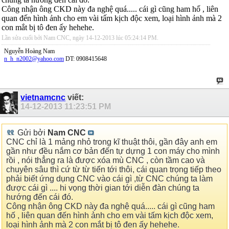
Công nhận ông CKD này đa nghệ quá..... cái gì cũng ham hố , liên
quan đến hình ảnh cho em vài tấm kịch độc xem, loại hình ảnh mà 2
con mắt bị tô đen ấy hehehe.
Lần sửa cuối bởi Nam CNC, ngày 14-12-2013 lúc
05:24:14 PM
.
Nguyễn Hoàng Nam
n_h_n2002@yahoo.com
DT: 0908415648
vietnamcnc
viết:
14-12-2013
11:23:51 PM
Gửi bởi
Nam CNC
CNC chỉ là 1 mảng nhỏ trong kĩ thuật thôi, gần đây anh em
gần như đều nắm cơ bản đến tự dựng 1 con máy cho mình
rồi , nói thẳng ra là được xóa mù CNC , còn tầm cao và
chuyên sâu thì cứ từ từ tiến tới thôi, cái quan trọng tiếp theo
phải biết ứng dụng CNC vào cái gì ,từ CNC chúng ta làm
được cái gì .... hi vọng thời gian tới diễn đàn chúng ta
hướng đến cái đó.
Công nhận ông CKD này đa nghệ quá..... cái gì cũng ham
hố , liên quan đến hình ảnh cho em vài tấm kịch độc xem,
loại hình ảnh mà 2 con mắt bị tô đen ấy hehehe.