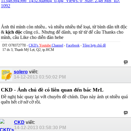
Ảnh thì mình còn nhiều.. và nhiều nhiều thể loại, từ bình dân tới độc
&
kịch độc
cũng có.. Nhưng để dành, up từ từ để câu Thanks cho
mình, câu Like cho diễn đàn hehe
DT: O7837277II -
CKD's
Youtube
Channel
-
Facebook
-
Tổng hợp chủ đề
17 ds 3, Thạnh Mỹ Lợi, Q2, tp.HCM
solero
viết:
14-12-2013
03:50:02 PM
CKD - Ảnh chủ đề có liên quan đến bác MrL
Đề nghị bác quay lại với chuyên đề chính. Dạo này ảnh ọt nhiều quá
quên hết cờ nờ cờ rồi.
CKD
viết:
14-12-2013
03:58:30 PM