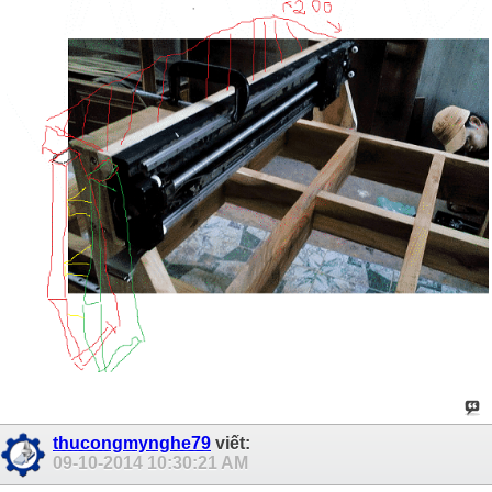
thucongmynghe79
viết:
09-10-2014
10:30:21 AM