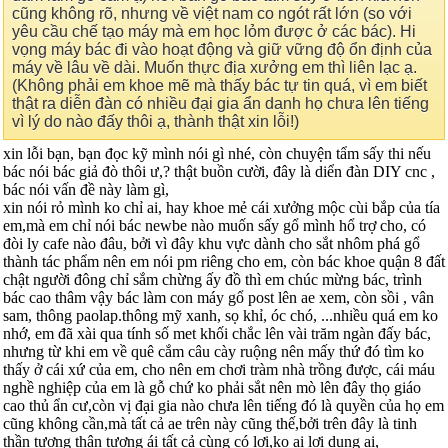
cũng không rõ, nhưng về việt nam co ngót rất lớn (so với
yêu cầu chế tạo máy mà em học lỏm được ở các bác). Hi
vọng máy bác đi vào hoạt động và giữ vững độ ổn định của
máy về lâu về dài. Muốn thực địa xưởng em thì liên lạc ạ.
(Không phải em khoe mẽ mà thấy bác tự tin quá, vì em biết
thật ra diễn đàn có nhiều đại gia ẩn danh họ chưa lên tiếng
vì lý do nào đấy thôi ạ, thành thật xin lỗi!)
xin lỗi bạn, bạn đọc kỹ mình nói gì nhé, còn chuyện tẩm sấy thi nếu
bác nói bác giả đò thôi ư,? thật buồn cười, đây là diển đàn DIY cnc ,
bác nói vấn đề này làm gì,
xin nói rỏ mình ko chỉ ai, hay khoe mẻ cái xưởng mộc cùi bắp của tía
em,mà em chỉ nói bác newbe nào muốn sấy gổ mình hổ trợ cho, có
đòi ly cafe nào đâu, bởi vì đây khu vực dành cho sắt nhôm phá gổ
thành tác phẩm nên em nói pm riêng cho em, còn bác khoe quận 8 đất
chật người đông chỉ sắm chừng ấy đồ thì em chúc mừng bác, trình
bác cao thâm vậy bác làm con máy gổ post lên ae xem, còn sồi , vân
sam, thông paolap.thông mỹ xanh, sọ khỉ, óc chó, ...nhiều quá em ko
nhớ, em đã xài qua tính số met khối chắc lên vài trăm ngàn đấy bác,
nhưng từ khi em về quê cắm câu cày ruộng nên mấy thứ đó tìm ko
thấy ở cái xứ của em, cho nên em chơi tràm nhà trồng được, cái máu
nghề nghiệp của em là gỗ chứ ko phải sắt nên mò lên đây thọ giáo
cao thủ ẩn cư,còn vị đại gia nào chưa lên tiếng đó là quyền của họ em
cũng không cần,mà tất cả ae trên này cũng thế,bởi trên đây là tinh
thần tương thân tương ái tất cả cùng có lợi,ko ai lợi dụng ai,