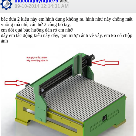
thucongmynghe79
viết:
09-10-2014
12:14:31 AM
bác đưa 2 kiểu này em hình dung không ra, hình như này chống mất
vuông mà nhỉ, cái thứ 2 càng bó tay,
em dốt quá bác hướng dẩn rỏ em nhờ
đây em tác động kiểu này đây, tạm mượn ảnh vẻ vây, em ko có chộp
ảnh