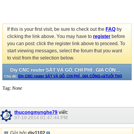
If this is your first visit, be sure to check out the
FAQ
by
clicking the link above. You may have to
register
before
you can post: click the register link above to proceed. To
start viewing messages, select the forum that you want
to visit from the selection below.
Diy CNC router SẮT VÀ GỖ, CHI PHÍ . GIA CÔNG,vàTUỔI THỌ
Chủ đề:
Diy CNC router SẮT VÀ GỖ, CHI PHÍ . GIA CÔNG,vàTUỔI THỌ
Tag:
None
thucongmynghe79
viết:
07-10-2014
01:47:44 PM
Gửi bởi
diy1102