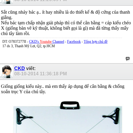
Sắt cũng nhảy bác ạ.. ít hay nhiều là do thiết kế & độ cứng của thanh
giằng.
Nếu bác tạm chấp nhận giải pháp thì có thể cân bằng = cáp kiểu chéo
X (giống bàn vẽ kỹ thuật, không biết gọi là gì) mà đã từng thấy mấy
chú tây làm rồi.
DT: O7837277II -
CKD's
Youtube
Channel
-
Facebook
-
Tổng hợp chủ đề
17 ds 3, Thạnh Mỹ Lợi, Q2, tp.HCM
CKD
viết:
08-10-2014
11:36:18 PM
Giống giống kiểu này.. mà em thấy áp dụng để cân bằng & chống
xoắn trục Y của chú tây.