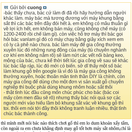
Gửi bởi
cuong
-bác thấy chưa, bác cứ làm đi đã rồi hãy hướng dẫn người
khác làm. máy bác mà tương đương với máy khung bằng
sắt thì các bác trên đây đói hết à. em không có mâu thuẫn gì
về lợi ích hết, em không bán máy, cũng không chế máy (có
1200-2400 rồi chế làm gì). còn việc hỗ trợ máy thì bác gọi
hỏi bác vanlam gì đó có máy chạy bằng giây xích xem em
có ly cà phê nào chưa. bác làm máy để gia công thường
xuyên lúc đó những rung động của máy (tù chuyên nghành
cơ khí em không nắm rõ) sẽ làm nứt các vết nối bàng keo,
mộng của bác, chưa kể thời tiết lúc gia công về sau sẽ khác
lúc bác lắp ráp, lúc đó mới có biến. sở dĩ thấy một số bác
làm khung gỗ trên google là vì đó là máy gia công không
thường xuyên, hoặc thoãn mãn tinh thần DIY là chính, còn
máy gia công để dùng cho một đơn vị sản xuất gỗ chuyên
nghiệp thì buộc phải dùng khung nhôm hoặc sắt thôi
- thật tình lúc đầu cũng mốn chúc phúc cho bác (bác coi
mấy còm men đầu sẽ rõ) nhưng thấy bác nói quá sợ các
người mới vào hiểu lầm bỏ khung sắt vác về khung gỗ thì
toi. thôi em nói tới đây thôi không tranh luận nhiều. thật tình
chúc bác thành công.
thì mình mới nói bác nào thích chơi gổ thì em lo dum khoản xấy tẩm,
còn ngoài ra em chưa khẳng định may gỗ tốt hơn máy sắt nhôm,chỉ là