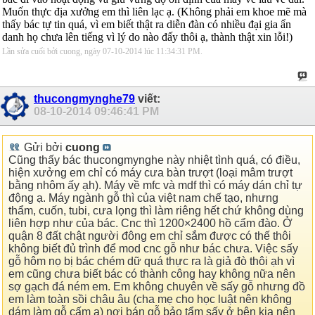
Muốn thực địa xưởng em thì liên lạc ạ. (Không phải em khoe mẽ mà
thấy bác tự tin quá, vì em biết thật ra diễn đàn có nhiều đại gia ẩn
danh họ chưa lên tiếng vì lý do nào đấy thôi ạ, thành thật xin lỗi!)
Lần sửa cuối bởi cuong, ngày 07-10-2014 lúc
11:34:31 PM
.
thucongmynghe79
viết:
08-10-2014
09:46:41 PM
Gửi bởi
cuong
Cũng thấy bác thucongmynghe này nhiệt tình quá, có điều,
hiện xưởng em chỉ có máy cưa bàn trượt (loại mâm trượt
bằng nhôm ấy ạh). Máy về mfc và mdf thì có máy dán chỉ tự
động ạ. Máy ngành gỗ thì của việt nam chế tạo, nhưng
thẩm, cuốn, tubi, cưa lọng thì làm riêng hết chứ không dùng
liên hợp như của bác. Cnc thì 1200×2400 hồ cẩm đào. Ở
quận 8 đất chật người đông em chỉ sắm được có thế thôi
không biết đủ trình để mod cnc gỗ như bác chưa. Việc sấy
gỗ hôm nọ bị bác chém dữ quá thực ra là giả đò thôi ạh vì
em cũng chưa biết bác có thành công hay không nữa nên
sợ gạch đá ném em. Em không chuyên về sấy gỗ nhưng đồ
em làm toàn sồi châu âu (cha mẹ cho học luật nên không
dám làm gỗ cấm ạ) nơi bán gỗ bảo tẩm sấy ở bên kia nên