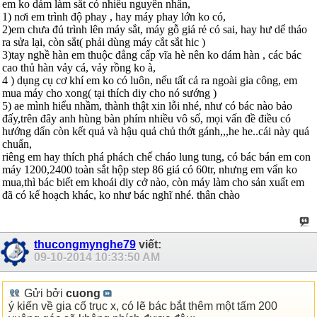
em ko dám làm sắt có nhiều nguyên nhân,
1) nơi em trình độ phay , hay máy phay lớn ko có,
2)em chưa đủ trình lên máy sắt, máy gỗ giá rẻ có sai, hay hư dể tháo
ra sửa lại, còn sắt( phải dùng máy cắt sắt hic )
3)tay nghề hàn em thuộc đẳng cấp vĩa hè nên ko dám hàn , các bác
cao thủ hàn vảy cá, vảy rồng ko à,
4 ) dụng cụ cơ khí em ko có luôn, nếu tất cả ra ngoài gia công, em
mua máy cho xong( tại thích diy cho nó sướng )
5) ae mình hiểu nhầm, thành thật xin lỗi nhé, như có bác nào bảo
đấy,trên đây anh hùng bàn phím nhiều vô số, mọi vấn đề điều có
hướng dẩn còn kết quả và hậu quả chủ thớt gánh,,,he he..cái này quá
chuẩn,
riêng em hay thích phá phách chế cháo lung tung, có bác bán em con
máy 1200,2400 toàn sắt hộp step 86 giá có 60tr, nhưng em vẩn ko
mua,thì bác biết em khoái diy cở nào, còn máy làm cho sản xuất em
đã có kế hoạch khác, ko như bác nghĩ nhé. thân chào
thucongmynghe79
viết:
09-10-2014
10:33:50 AM
Gửi bởi
cuong
ý kiến về gia cố trục x, có lẽ bác bắt thêm một tấm 200