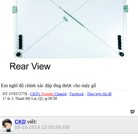
Em nghĩ độ chính xác đáp ứng được cho máy gỗ
DT: O7837277II -
CKD's
Youtube
Channel
-
Facebook
-
Tổng hợp chủ đề
17 ds 3, Thạnh Mỹ Lợi, Q2, tp.HCM
CKD
viết:
09-10-2014
12:00:49 AM