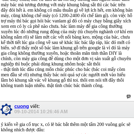
máy bác mà tương đương với máy khung bằng sắt thì các bác trên
đây đói hết à. em không có mâu thuẫn gì về lợi ích hết, em không bán
máy, cũng không chế máy (có 1200-2400 rồi chế làm gì). còn việc hỗ
trợ máy thì bác gọi hỏi bác vanlam gì đó có máy chạy bằng giây xích
xem em có ly cà phê nào chưa. bác làm máy để gia công thường
xuyên lúc đó những rung động của máy (tù chuyên nghành cơ khí em
không nắm rõ) sẽ làm nứt các vết nối bàng keo, mộng của bác, chưa
kể thời tiết lúc gia công về sau sẽ khác lúc bác lắp ráp, lúc đó mới có
biến. sở dĩ thấy một số bác làm khung gỗ trên google là vì đó là máy
gia công không thường xuyên, hoặc thoãn mãn tinh thần DIY là
chính, còn máy gia công để dùng cho một đơn vị sản xuất gỗ chuyên
nghiệp thì buộc phải dùng khung nhôm hoặc sắt thôi
- thật tình lúc đầu cũng mốn chúc phúc cho bác (bác coi mấy còm
men đầu sẽ rõ) nhưng thấy bác nói quá sợ các người mới vào hiểu
lầm bỏ khung sắt vác về khung gỗ thì toi. thôi em nói tới đây thôi
không tranh luận nhiều. thật tình chúc bác thành công.
cuong
viết:
09-10-2014
10:26:46 AM
ý kiến về gia cố trục x, có lẽ bác bắt thêm một tấm 200 vuông góc sẽ
không nhích được đâu: