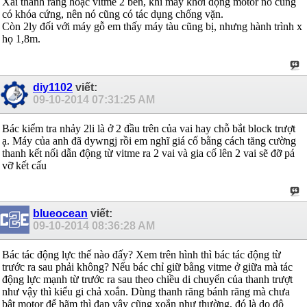
Xài thanh răng hoặc vitme 2 bên, khi máy khởi động motor nó cũng
có khóa cứng, nên nó cũng có tác dụng chống vặn.
Còn 2ly đối với máy gỗ em thấy máy tàu cũng bị, nhưng hành trình x
họ 1,8m.
diy1102
viết:
09-10-2014
07:31:25 AM
Bác kiểm tra nhảy 2li là ở 2 đầu trên của vai hay chỗ bắt block trượt
ạ. Máy của anh đã dywngj rồi em nghĩ giá cố bằng cách tăng cường
thanh kết nối dẫn động từ vitme ra 2 vai và gia cố lên 2 vai sẽ đỡ pá
vỡ kết cấu
blueocean
viết:
09-10-2014
08:36:28 AM
Bác tác động lực thế nào đấy? Xem trên hình thì bác tác động từ
trước ra sau phải không? Nếu bác chỉ giữ bằng vitme ở giữa mà tác
động lực mạnh từ trước ra sau theo chiều di chuyển của thanh trượt
như vậy thì kiểu gi chả xoắn. Dùng thanh răng bánh răng mà chưa
bật motor để hãm thì đạp vậy cũng xoắn như thường, đó là do độ