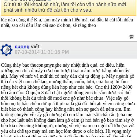
Cứ từ từ rồi khoai sẽ nhừ, làm rồi còn vận hành nữa mới
phát sinh nhiều thứ để cải tiến cho v sau.
lúc nào cũng thế K ạ, làm máy mình hiểu mà, cái đầu là cái lỗi nhiều
nhất, sao cái đầu làm cái sao ok hơn, sẽ ráng theo
cuong
viết:
07-10-2014
11:31:16 PM
Cũng thấy bác thucongmynghe này nhiệt tình quá, có điều, hiện
xưởng em chỉ có máy cưa bàn trượt (loại mâm trượt bằng nhôm ấy
ạh). Máy về mfc và mdf thì có máy dán chỉ tự động ạ. Máy ngành gỗ
thì của việt nam chế tạo, nhưng thẩm, cuốn, tubi, cưa lọng thì làm
riêng hết chứ không dùng liên hợp như của bác. Cnc thì 1200×2400
hồ cẩm đào. Ở quận 8 đất chật người đông em chỉ sắm được có thế
thôi không biết đủ trình để mod cnc gỗ như bác chưa. Việc sấy gỗ
hôm nọ bị bác chém dữ quá thực ra là giả đò thôi ạh vì em cũng chưa
biết bác có thành công hay không nữa nên sợ gạch đá ném em. Em
không chuyên về sấy gỗ nhưng đồ em làm toàn sồi châu âu (cha mẹ
cho học luật nên không dám làm gỗ cấm ạ) nơi bán gỗ bảo tẩm sấy ở
bên kia nên cũng không rõ, nhưng về việt nam co ngót rất lớn (so với
yêu cầu chế tạo máy mà em học lỏm được ở các bác). Hi vọng máy
bác đi vào hoạt động và giữ vững độ ổn định của máy về lâu về dài.