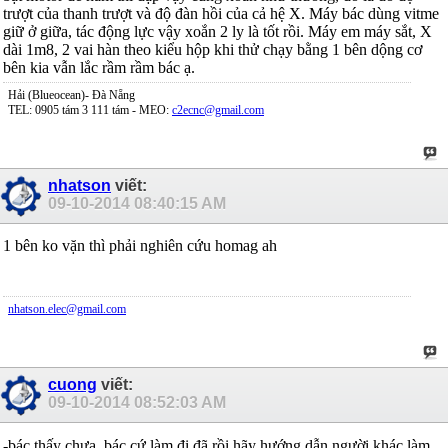
trượt của thanh trượt và độ đàn hồi của cả hệ X. Máy bác dùng vitme
giữ ở giữa, tác động lực vậy xoắn 2 ly là tốt rồi. Máy em máy sắt, X
dài 1m8, 2 vai hàn theo kiểu hộp khi thử chạy bằng 1 bên dộng cơ
bên kia vẫn lắc rầm rầm bác ạ.
Hải (Blueocean)- Đà Nẵng
TEL: 0905 tám 3 111 tám - MEO:
c2ecnc@gmail.com
nhatson
viết:
09-10-2014
08:40:15 AM
1 bên ko vặn thì phải nghiên cứu homag ah
nhatson.elec@gmail.com
cuong
viết:
09-10-2014
08:52:03 AM
-bác thấy chưa, bác cứ làm đi đã rồi hãy hướng dẫn người khác làm.