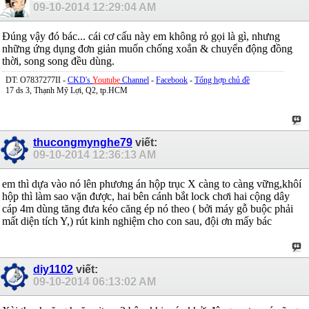
09-10-2014
12:29:04 AM
Đúng vậy đó bác... cái cơ cấu này em không rỏ gọi là gì, nhưng
những ứng dụng đơn giản muốn chống xoắn & chuyển động đồng
thời, song song đều dùng.
DT: O7837277II -
CKD's
Youtube
Channel
-
Facebook
-
Tổng hợp chủ đề
17 ds 3, Thạnh Mỹ Lợi, Q2, tp.HCM
thucongmynghe79
viết:
09-10-2014
12:36:13 AM
em thì dựa vào nó lên phương án hộp trục X càng to càng vững,khôí
hộp thì làm sao vặn được, hai bên cánh bắt lock chơi hai cộng dây
cáp 4m dùng tăng đưa kéo căng ép nó theo ( bởi máy gỗ buộc phải
mất diện tích Y,) rút kinh nghiệm cho con sau, đội ơn mấy bác
diy1102
viết:
09-10-2014
06:13:02 AM