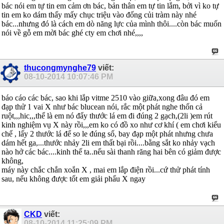
bác nói em tự tin em cảm ơn bác, bản thân em tự tin lắm, bởi vì ko tự
tin em ko dám thấy mấy chục triệu vào đống củi tràm này nhé
bác...nhưng đó là cách em dò năng lực của mình thôi....còn bác muốn
nói về gỗ em mời bác ghé cty em chơi nhé,,,,
thucongmynghe79
viết:
08-10-2014
10:07:46 PM
báo cáo các bác, sao khi lắp vitme 2510 vào giữa,xong đâu đó em
đạp thử 1 vai X như bác blucean nói, rắc một phát nghe thốn cả
ruột,,,hic,,,thể là em nó đẩy thước lá em đi đúng 2 gạch,(2li )em rút
kinh nghiệm vụ X này rồi,,,em ko có đồ xo như cơ khí ( em chơi kiểu
chế , lấy 2 thước lá để so le đúng số, bay đạp một phát nhưng chưa
dám hết ga,...thước nhảy 2li em thất bại rồi....bằng sắt ko nhảy vạch
nào hở các bác....kinh thế ta..nếu sài thanh răng hai bên có giảm được
không,
máy này chắc chắn xoắn X , mai em lắp điện rồi...cứ thử phát tính
sau, nếu không được tốt em giải phẩu X ngay
CKD
viết:
08-10-2014
11:25:09 PM