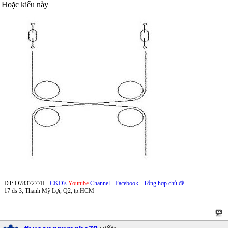
Hoặc kiểu này
DT: O7837277II -
CKD's
Youtube
Channel
-
Facebook
-
Tổng hợp chủ đề
17 ds 3, Thạnh Mỹ Lợi, Q2, tp.HCM