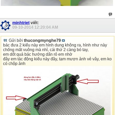
minhtriet
viết:
09-10-2014
12:20:04 AM
Gửi bởi
thucongmynghe79
bác đưa 2 kiểu này em hình dung không ra, hình như này
chống mất vuông mà nhỉ, cái thứ 2 càng bó tay,
em dốt quá bác hướng dẩn rỏ em nhờ
đây em tác động kiểu này đây, tạm mượn ảnh vẻ vây, em ko
có chộp ảnh