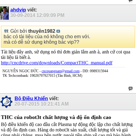
ahdvip
viết:
30-09-2014
12:09:09 PM
Gửi bởi
thuyên1982
bác có tài liệu của nó không cho em với.
mà có dễ sử dụng không bác vip??
Tài liệu đây anh, sử dụng nó thì đơn giản lắm anh à, anh cứ coi qua
tài liệu là biết à.
http://cncdrive.com/downloads/CompactTHC_manual.pdf
NGUYỄN NGỌC ĐỨC -
cncquangnam@gmail.com
- DĐ: 0989315944
TK Techcombank: 19026797927015 (Tân Bình, HCM)
Bộ Điều Khiển
viết:
20-07-2015
10:21:41 AM
THC của robot3t chất lượng và độ ổn định cao
Bộ điều khiển độ cao đầu cắt Plasma tự động độc lập cho chất lượng
và độ ổn định cao. Hàng do robot3t sản xuất, chất lượng tốt và giá
cũng phải chăng, mua bên nước ngoài tiền ship về cao mà bảo hành