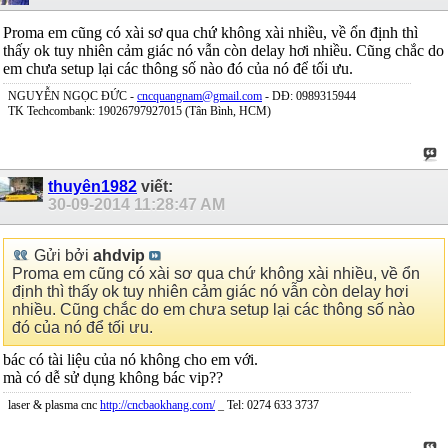
Proma em cũng có xài sơ qua chứ không xài nhiều, về ổn định thì
thấy ok tuy nhiên cảm giác nó vẫn còn delay hơi nhiều. Cũng chắc do
em chưa setup lại các thông số nào đó của nó để tối ưu.
NGUYỄN NGỌC ĐỨC -
cncquangnam@gmail.com
- DĐ: 0989315944
TK Techcombank: 19026797927015 (Tân Bình, HCM)
thuyên1982
viết:
30-09-2014
11:28:47 AM
Gửi bởi
ahdvip
Proma em cũng có xài sơ qua chứ không xài nhiều, về ổn
định thì thấy ok tuy nhiên cảm giác nó vẫn còn delay hơi
nhiều. Cũng chắc do em chưa setup lại các thông số nào
đó của nó để tối ưu.
bác có tài liệu của nó không cho em với.
mà có dễ sử dụng không bác vip??
laser & plasma cnc
http://cncbaokhang.com/
_ Tel: 0274 633 3737