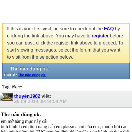
If this is your first visit, be sure to check out the
FAQ
by
clicking the link above. You may have to
register
before
you can post: click the register link above to proceed. To
start viewing messages, select the forum that you want
to visit from the selection below.
Thc nào dùng ok.
Chủ đề:
Thc nào dùng ok.
Tag:
None
thuyên1982
viết:
30-09-2014
09:44:54 AM
Thc nào dùng ok.
em mở hàng mục này cái.
tình hình là em tính nâng cấp em plassma cùi của em , muốn hỏi các
bác mình dùng bộ THC nào ổn định dễ lắp đặt, vận hành và thay thế