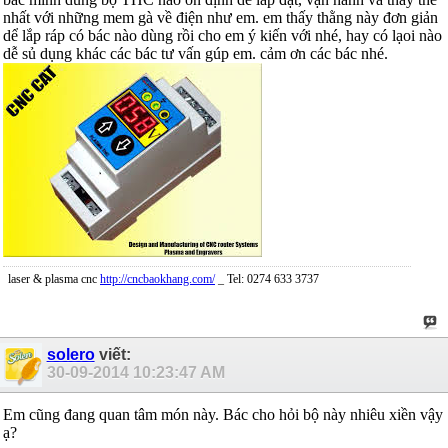
nhất với những mem gà về điện như em. em thấy thằng này đơn giản
dể lắp ráp có bác nào dùng rồi cho em ý kiến với nhé, hay có lạoi nào
dễ sủ dụng khác các bác tư vấn gúp em. cảm ơn các bác nhé.
laser & plasma cnc
http://cncbaokhang.com/
_ Tel: 0274 633 3737
solero
viết:
30-09-2014
10:23:47 AM
Em cũng đang quan tâm món này. Bác cho hỏi bộ này nhiêu xiền vậy
ạ?