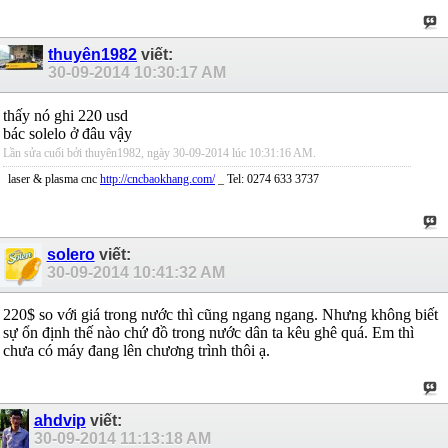
thuyên1982
viết:
30-09-2014
10:30:17 AM
thấy nó ghi 220 usd
bác solelo ở đâu vậy
Lần sửa cuối bởi thuyên1982, ngày 30-09-2014 lúc
10:31:16 AM
.
laser & plasma cnc
http://cncbaokhang.com/
_ Tel: 0274 633 3737
solero
viết:
30-09-2014
10:41:32 AM
220$ so với giá trong nước thì cũng ngang ngang. Nhưng không biết
sự ổn định thế nào chứ đồ trong nước dân ta kêu ghê quá. Em thì
chưa có máy đang lên chương trình thôi ạ.
ahdvip
viết:
30-09-2014
11:13:18 AM