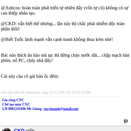
@Anhcos: hoàn toàn phát triển tự nhiên đấy (vốn tự có) không có sự
can thiệp nhân tạo.
@CKD: vẫn biết thế nhưng... lần này thì chắc phải nhiễm độc toàn
phần thôi!
@Biết Tuốt: lành mạnh vẫn cạnh tranh không thua kém nhé!
Bác nào thích ăn hào mù tạc thì đừng chảy nước dãi... chập mạch bàn
phím, nổ PC, cháy nhà đấy!
Cái này của cô gái bán ốc đêm:
Lần sửa cuối bởi vietnamcnc, ngày 25-12-2013 lúc
10:53:14 PM
.
Gia công CNC
Chế tạo máy CNC
LH 0902241696-Mr Giang-
cncvinamit@gmail.com
CKD
viết: