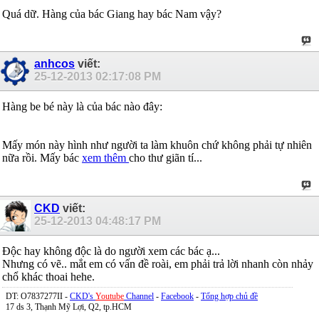
Quá dữ. Hàng của bác Giang hay bác Nam vậy?
anhcos
viết:
25-12-2013
02:17:08 PM
Hàng be bé này là của bác nào đây:
Mấy món này hình như người ta làm khuôn chứ không phải tự nhiên
nữa rồi. Mấy bác
xem thêm
cho thư giãn tí...
CKD
viết:
25-12-2013
04:48:17 PM
Độc hay không độc là do người xem các bác ạ...
Nhưng có vẽ.. mắt em có vấn đề roài, em phải trả lời nhanh còn nhảy
chổ khác thoai hehe.
DT: O7837277II -
CKD's
Youtube
Channel
-
Facebook
-
Tổng hợp chủ đề
17 ds 3, Thạnh Mỹ Lợi, Q2, tp.HCM