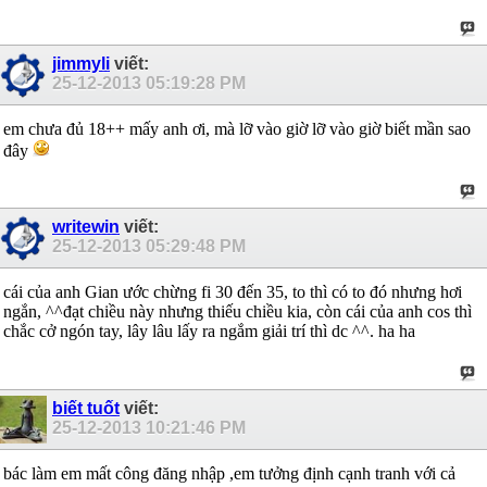
jimmyli
viết:
25-12-2013
05:19:28 PM
em chưa đủ 18++ mấy anh ơi, mà lỡ vào giờ lỡ vào giờ biết mần sao
đây
writewin
viết:
25-12-2013
05:29:48 PM
cái của anh Gian ước chừng fi 30 đến 35, to thì có to đó nhưng hơi
ngắn, ^^đạt chiều này nhưng thiếu chiều kia, còn cái của anh cos thì
chắc cở ngón tay, lây lâu lấy ra ngắm giải trí thì dc ^^. ha ha
biết tuốt
viết:
25-12-2013
10:21:46 PM
bác làm em mất công đăng nhập ,em tưởng định cạnh tranh với cả