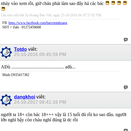
nhảy vào xem rồi, giờ cháu phải làm sao đây hả các bác
Lần sửa cuối bởi Tạ Hoàng Bảo Việt, ngày 25-10-2016 lúc
07:57:02 PM
.
FB:
https://www.facebook.com/baoviettahoang
SĐT + Zalo : 01272456668
Totdo
viết:
25-10-2016
09:45:59 PM
AĐù ............................................. ađù...
Minh O935417382
dangkhoi
viết:
24-10-2017
08:41:16 PM
người ta 18+ còn bác 18+++ vậy là 15 tuổi đủ rồi ko sao đâu. người
lớn nghỉ bậy còn cháu nghỉ đúng là dc rồi