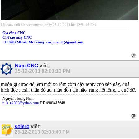
Lần sửa cuối bởi vietnamcnc, ngày 25-12-2013 lúc
12:54:16 PM
.
Gia công CNC
Chế tạo máy CNC
LH 0902241696-Mr Giang-
cncvinamit@gmail.com
Nam CNC
viết:
25-12-2013
02:00:13 PM
muốn gì được đó, em mới bò lồm cồm dậy reply cho sếp đây, quá
kịch độc , toàn thân đỏ au, máu dồn tận não, rụng hết lông.... quá dữ.
Nguyễn Hoàng Nam
n_h_n2002@yahoo.com
DT: 0908415648
solero
viết:
25-12-2013
02:08:49 PM