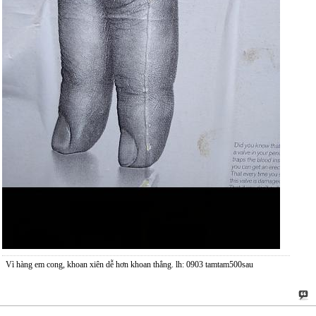
Vì hàng em cong, khoan xiên dễ hơn khoan thẳng. lh: 0903 tamtam500sau