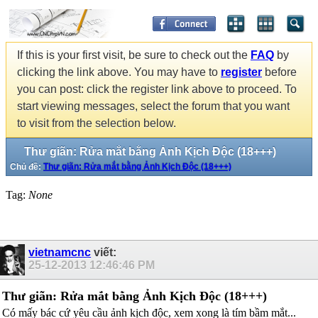
If this is your first visit, be sure to check out the
FAQ
by
clicking the link above. You may have to
register
before
you can post: click the register link above to proceed. To
start viewing messages, select the forum that you want
to visit from the selection below.
Thư giãn: Rửa mắt bằng Ảnh Kịch Độc (18+++)
Chủ đề:
Thư giãn: Rửa mắt bằng Ảnh Kịch Độc (18+++)
Tag:
None
vietnamcnc
viết:
25-12-2013
12:46:46 PM
Thư giãn: Rửa mắt bằng Ảnh Kịch Độc (18+++)
Có mấy bác cứ yêu cầu ảnh kịch độc, xem xong là tím bầm mắt...