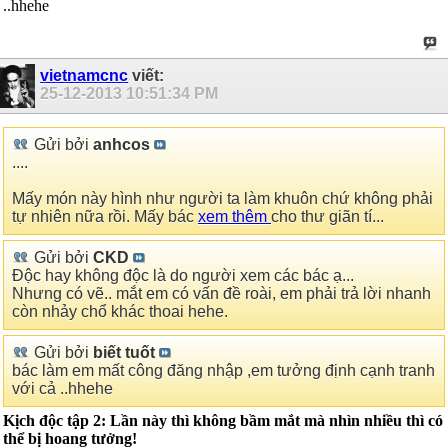
..hhehe
vietnamcnc
viết:
25-12-2013
10:51:34 PM
Gửi bởi
anhcos
....
Mấy món này hình như người ta làm khuôn chứ không phải
tự nhiên nữa rồi. Mấy bác
xem thêm
cho thư giãn tí...
Gửi bởi
CKD
Độc hay không độc là do người xem các bác ạ...
Nhưng có vẽ.. mắt em có vấn đề roài, em phải trả lời nhanh
còn nhảy chổ khác thoai hehe.
Gửi bởi
biết tuốt
bác làm em mất công đăng nhập ,em tưởng định cạnh tranh
với cả ..hhehe
Kịch độc tập 2: Lần này thì không bầm mắt mà nhìn nhiều thì có
thể bị hoang tưởng!