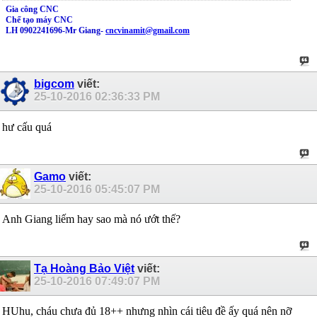
Gia công CNC
Chế tạo máy CNC
LH 0902241696-Mr Giang-
cncvinamit@gmail.com
bigcom
viết:
25-10-2016
02:36:33 PM
hư cấu quá
Gamo
viết:
25-10-2016
05:45:07 PM
Anh Giang liếm hay sao mà nó ướt thế?
Tạ Hoàng Bảo Việt
viết:
25-10-2016
07:49:07 PM
HUhu, cháu chưa đủ 18++ nhưng nhìn cái tiêu đề ấy quá nên nỡ