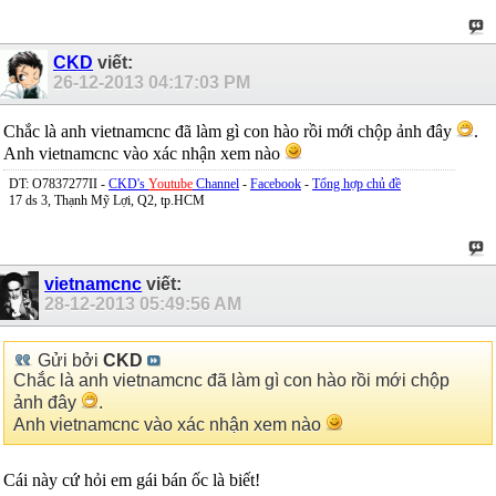
CKD
viết:
26-12-2013
04:17:03 PM
Chắc là anh vietnamcnc đã làm gì con hào rồi mới chộp ảnh đây
.
Anh vietnamcnc vào xác nhận xem nào
DT: O7837277II -
CKD's
Youtube
Channel
-
Facebook
-
Tổng hợp chủ đề
17 ds 3, Thạnh Mỹ Lợi, Q2, tp.HCM
vietnamcnc
viết:
28-12-2013
05:49:56 AM
Gửi bởi
CKD
Chắc là anh vietnamcnc đã làm gì con hào rồi mới chộp
ảnh đây
.
Anh vietnamcnc vào xác nhận xem nào
Cái này cứ hỏi em gái bán ốc là biết!