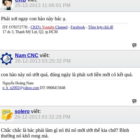
25-12-2013
11:08:01 PM
Phải xơi ngay con hào này bác ạ.
DT: O7837277II -
CKD's
Youtube
Channel
-
Facebook
-
Tổng hợp chủ đề
17 ds 3, Thạnh Mỹ Lợi, Q2, tp.HCM
Nam CNC
viết:
26-12-2013
03:25:32 PM
con hào này nó ướt quá, đúng ngày là phải xơi liền mới có kết quả.
Nguyễn Hoàng Nam
n_h_n2002@yahoo.com
DT: 0908415648
solero
viết:
26-12-2013
03:32:29 PM
Chắc chắc là bác phải làm gì nó thì nó mới ướt thế kia chứ? Bình
thường nó khô rong mà.