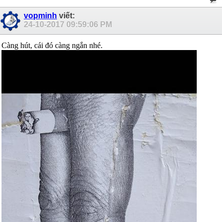
vopminh
viết:
24-10-2017
09:59:06 PM
Càng hút, cái đó càng ngắn nhé.