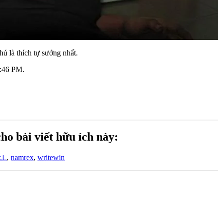
hú là thích tự sướng nhất.
0:46 PM
.
ho bài viết hữu ích này:
.L
,
namrex
,
writewin