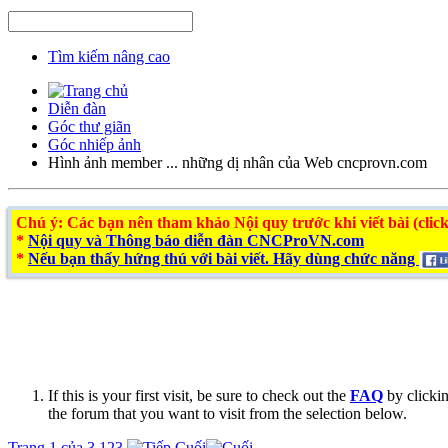
Tìm kiếm nâng cao
Diễn đàn
Góc thư giãn
Góc nhiếp ảnh
Hình ảnh member ... những dị nhân của Web cncprovn.com
Chú ý
: Các bạn nên tham khảo Nội quy trước khi viết bài (click
*
Nội quy và Thông báo diễn đàn CNCProVN.com
*
Nếu bạn thấy hứng thú với bài viết. Hãy dùng chức năng
If this is your first visit, be sure to check out the
FAQ
by clicki
the forum that you want to visit from the selection below.
Trang 1 của 3
1
2
3
Cuối