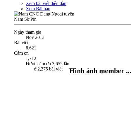
Xem bài viết diễn đàn
Xem Bài báo
Nam Sờ Pín
Ngày tham gia
Nov 2013
Bài viết
6,621
Cám ơn
1,712
Được cám ơn 3,655 lần
ở 2,275 bài viết
Hình ảnh member ..