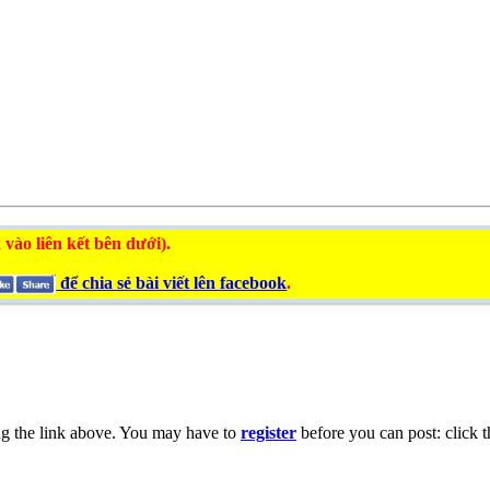
 vào liên kết bên dưới).
để chia sẻ bài viết lên facebook
.
ng the link above. You may have to
register
before you can post: click t