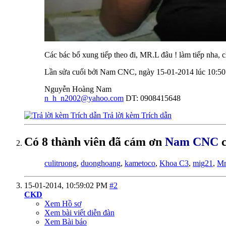
Các bác bổ xung tiếp theo đi, MR.L đâu ! làm tiếp nha, c
Lần sửa cuối bởi Nam CNC, ngày 15-01-2014 lúc
10:5
Nguyễn Hoàng Nam
n_h_n2002@yahoo.com
DT: 0908415648
Trả lời kèm Trích dẫn
Có 8 thành viên đã cám ơn
Nam CNC
c
culitruong
,
duonghoang
,
kametoco
,
Khoa C3
,
mig21
,
Mr
15-01-2014,
10:59:02 PM
#2
CKD
Xem Hồ sơ
Xem bài viết diễn đàn
Xem Bài báo