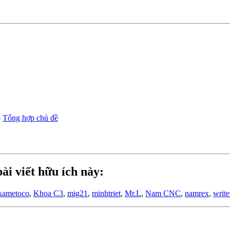
-
Tổng hợp chủ đề
ài viết hữu ích này:
kametoco
,
Khoa C3
,
mig21
,
minhtriet
,
Mr.L
,
Nam CNC
,
namrex
,
writ