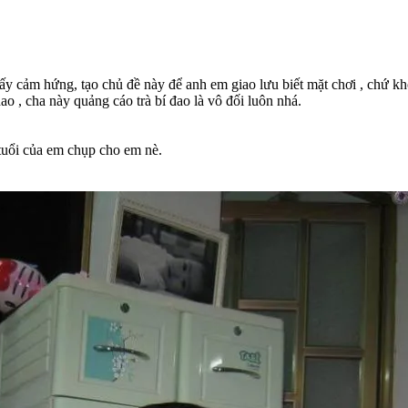
hấy cảm hứng, tạo chủ đề này để anh em giao lưu biết mặt chơi , chứ k
dao , cha này quảng cáo trà bí đao là vô đối luôn nhá.
 tuổi của em chụp cho em nè.