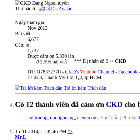
Thợ bậc 6
Ngày tham gia
Nov 2013
Bài viết
6,677
Cám ơn
1,737
Được cám ơn 5,330 lần
*** Dị nhân số 2 ->
CKD
ở 2,595 bài viết
DT: O7837277II -
CKD's
Youtube
Channel
-
Facebook
17 ds 3, Thạnh Mỹ Lợi, Q2, tp.HCM
Trả lời kèm Trích dẫn
Có 12 thành viên đã cám ơn
CKD
cho b
culitruong
,
duonghoang
,
elenercom
,
Hạt Giống Phù Sa
,
15-01-2014,
11:05:46 PM
#3
Mr.L