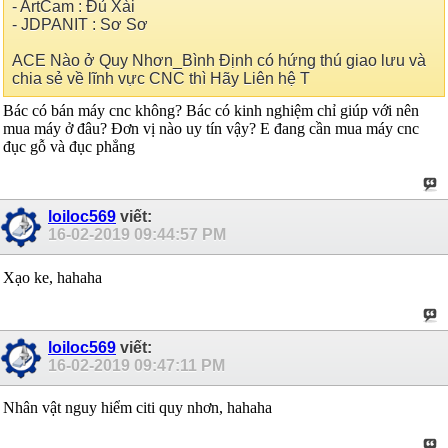
- ArtCam : Đủ Xài
- JDPANIT : Sơ Sơ
ACE Nào ở Quy Nhơn_Bình Định có hứng thú giao lưu và
chia sẻ về lĩnh vực CNC thì Hãy Liên hệ T
Bác có bán máy cnc không? Bác có kinh nghiệm chỉ giúp với nên
mua máy ở đâu? Đơn vị nào uy tín vậy? E đang cần mua máy cnc
đục gỗ và đục phẳng
loiloc569
viết:
16-02-2019
09:44:57 PM
Xạo ke, hahaha
loiloc569
viết:
16-02-2019
09:47:11 PM
Nhân vật nguy hiểm citi quy nhơn, hahaha