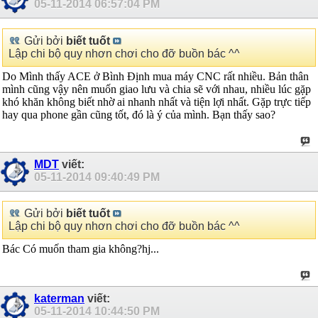
05-11-2014
06:57:04 PM
Gửi bởi
biết tuốt
Lập chi bộ quy nhơn chơi cho đỡ buồn bác ^^
Do Mình thấy ACE ở Bình Định mua máy CNC rất nhiều. Bản thân
mình cũng vậy nên muốn giao lưu và chia sẽ với nhau, nhiều lúc gặp
khó khăn không biết nhờ ai nhanh nhất và tiện lợi nhất. Gặp trực tiếp
hay qua phone gần cũng tốt, đó là ý của mình. Bạn thấy sao?
MDT
viết:
05-11-2014
09:40:49 PM
Gửi bởi
biết tuốt
Lập chi bộ quy nhơn chơi cho đỡ buồn bác ^^
Bác Có muốn tham gia không?hj...
katerman
viết:
05-11-2014
10:44:50 PM