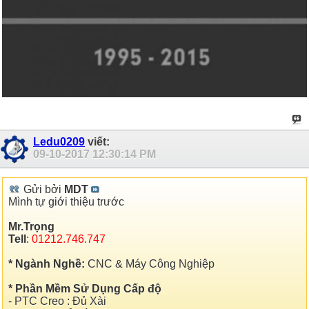
Ledu0209
viết:
09-10-2017
12:30:14 PM
Gửi bởi
MDT
Mình tự giới thiệu trước
Mr.Trọng
Tell
:
01212.746.747
* Ngành Ngh
ề:
CNC & Máy Công Nghiệp
* Phần Mềm Sử Dụng
Cấp độ
- PTC Creo : Đủ Xài