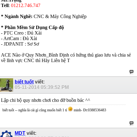
Tell
:
01212.746.747
* Ngành Ngh
ề:
CNC & Máy Công Nghiệp
* Phần Mềm Sử Dụng
Cấp độ
- PTC Creo : Đủ Xài
- ArtCam : Đủ Xài
- JDPANIT : Sơ Sơ
ACE Nào ở Quy Nhơn_Bình Định có hứng thú giao lưu và chia sẻ
về lĩnh vực CNC thì Hãy Liên hệ T
biết tuốt
viết:
05-11-2014
05:39:52 PM
Lập chi bộ quy nhơn chơi cho đỡ buồn bác ^^
biết tuốt -- nghĩa là cái gì cũng muốn biết 1 tí
minh- Đt:0388536483
MDT
viết: