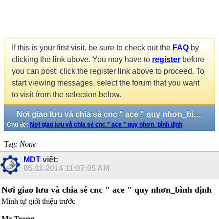
If this is your first visit, be sure to check out the
FAQ
by
clicking the link above. You may have to
register
before
you can post: click the register link above to proceed. To
start viewing messages, select the forum that you want
to visit from the selection below.
Nơi giao lưu và chia sẻ cnc " ace " quy nhơn_bình định
Chủ đề:
Nơi giao lưu và chia sẻ cnc " ace " quy nhơn_bình định
Tag:
None
MDT
viết:
05-11-2014
11:07:05 AM
Nơi giao lưu và chia sẻ cnc " ace " quy nhơn_bình định
Mình tự giới thiệu trước
Mr.Trọng