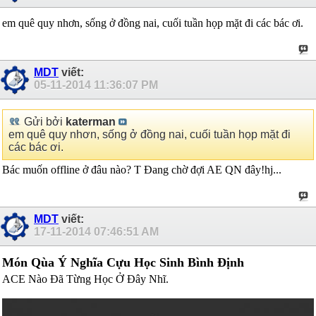
em quê quy nhơn, sống ở đồng nai, cuối tuần họp mặt đi các bác ơi.
MDT
viết:
05-11-2014
11:36:07 PM
Gửi bởi
katerman
em quê quy nhơn, sống ở đồng nai, cuối tuần họp mặt đi
các bác ơi.
Bác muốn offline ở đâu nào? T Đang chờ đợi AE QN đây!hj...
MDT
viết:
17-11-2014
07:46:51 AM
Món Qùa Ý Nghĩa Cựu Học Sinh Bình Định
ACE Nào Đã Từng Học Ở Đây Nhĩ.