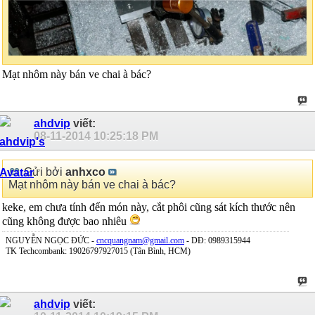
Mạt nhôm này bán ve chai à bác?
ahdvip
viết:
08-11-2014
10:25:18 PM
Gửi bởi
anhxco
Mạt nhôm này bán ve chai à bác?
keke, em chưa tính đến món này, cắt phôi cũng sát kích thước nên
cũng không được bao nhiêu
NGUYỄN NGỌC ĐỨC -
cncquangnam@gmail.com
- DĐ: 0989315944
TK Techcombank: 19026797927015 (Tân Bình, HCM)
ahdvip
viết: