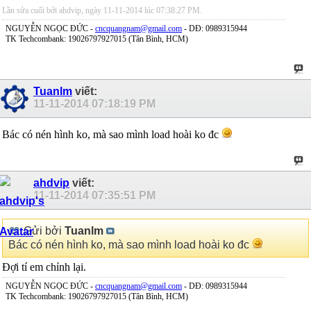
Lần sửa cuối bởi ahdvip, ngày 11-11-2014 lúc
07:38:27 PM
.
NGUYỄN NGỌC ĐỨC -
cncquangnam@gmail.com
- DĐ: 0989315944
TK Techcombank: 19026797927015 (Tân Bình, HCM)
Tuanlm
viết:
11-11-2014
07:18:19 PM
Bác có nén hình ko, mà sao mình load hoài ko đc
ahdvip
viết:
11-11-2014
07:35:51 PM
Gửi bởi
Tuanlm
Bác có nén hình ko, mà sao mình load hoài ko đc
Đợi tí em chỉnh lại.
NGUYỄN NGỌC ĐỨC -
cncquangnam@gmail.com
- DĐ: 0989315944
TK Techcombank: 19026797927015 (Tân Bình, HCM)