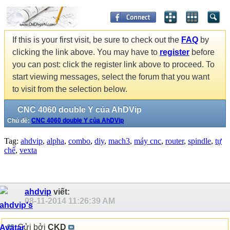
If this is your first visit, be sure to check out the
FAQ
by
clicking the link above. You may have to
register
before
you can post: click the register link above to proceed. To
start viewing messages, select the forum that you want
to visit from the selection below.
CNC 4060 double Y của AhDVip
Chủ đề:
CNC 4060 double Y của AhDVip
Tag:
ahdvip
,
alpha
,
combo
,
diy
,
mach3
,
máy cnc
,
router
,
spindle
,
tự
chế
,
vexta
ahdvip
viết:
08-11-2014
11:26:39 AM
Gửi bởi
CKD