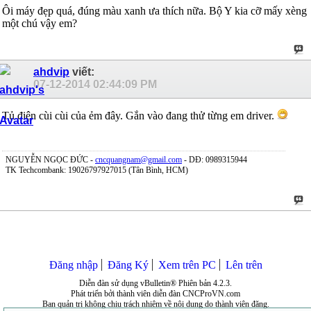
Ôi máy đẹp quá, đúng màu xanh ưa thích nữa. Bộ Y kia cỡ mấy xèng
một chú vậy em?
ahdvip
viết:
07-12-2014
02:44:09 PM
Tủ điện cùi cùi của ẻm đây. Gắn vào đang thử từng em driver.
NGUYỄN NGỌC ĐỨC -
cncquangnam@gmail.com
- DĐ: 0989315944
TK Techcombank: 19026797927015 (Tân Bình, HCM)
Đăng nhập
Đăng Ký
Xem trên PC
Lên trên
Diễn đàn sử dụng vBulletin® Phiên bản 4.2.3.
Phát triển bởi thành viên diễn đàn CNCProVN.com
Ban quản trị không chịu trách nhiệm về nội dung do thành viên đăng.