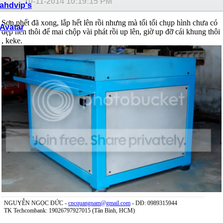
10-11-2014
10:19:15 PM
Sơn phết đã xong, lắp hết lên rồi nhưng mà tối tối chụp hình chưa có
đẹp nên thôi để mai chộp vài phát rồi up lên, giờ up đỡ cái khung thôi
, keke.
NGUYỄN NGỌC ĐỨC -
cncquangnam@gmail.com
- DĐ: 0989315944
TK Techcombank: 19026797927015 (Tân Bình, HCM)