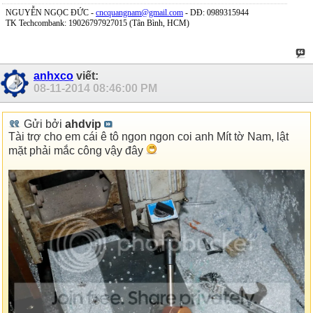
NGUYỄN NGỌC ĐỨC -
cncquangnam@gmail.com
- DĐ: 0989315944
TK Techcombank: 19026797927015 (Tân Bình, HCM)
anhxco
viết:
08-11-2014
08:46:00 PM
Gửi bởi
ahdvip
Tài trợ cho em cái ê tô ngon ngon coi anh Mít tờ Nam, lật
mặt phải mắc công vậy đây