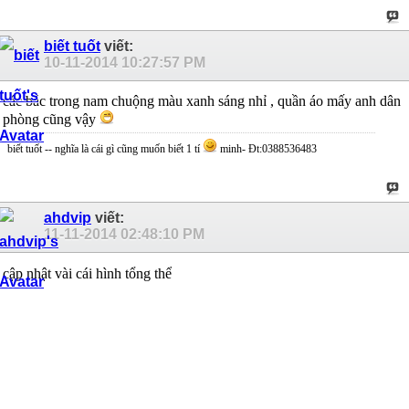
biết tuốt
viết:
10-11-2014
10:27:57 PM
các bác trong nam chuộng màu xanh sáng nhỉ , quần áo mấy anh dân
phòng cũng vậy
biết tuốt -- nghĩa là cái gì cũng muốn biết 1 tí
minh- Đt:0388536483
ahdvip
viết:
11-11-2014
02:48:10 PM
cập nhật vài cái hình tổng thể