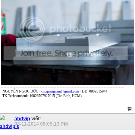
NGUYỄN NGỌC ĐỨC -
cncquangnam@gmail.com
- DĐ: 0989315944
TK Techcombank: 19026797927015 (Tân Bình, HCM)
ahdvip
viết:
08-11-2014
08:05:13 PM