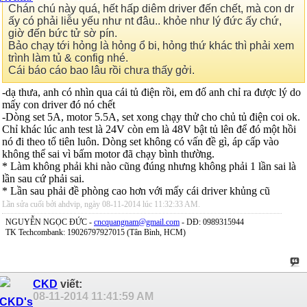
Chán chú này quá, hết hấp diêm driver đến chết, mà con dr
ấy có phải liễu yếu như nt đâu.. khỏe như lý đức ấy chứ,
giờ đến bức tử sờ pín.
Bảo chạy tới hỏng là hỏng ổ bi, hỏng thứ khác thì phải xem
trình làm tủ & config nhé.
Cái báo cáo bao lâu rồi chưa thấy gởi.
-dạ thưa, anh có nhìn qua cái tủ điện rồi, em đố anh chỉ ra được lý do
mấy con driver đó nó chết
-Dòng set 5A, motor 5.5A, set xong chạy thử cho chủ tủ điện coi ok.
Chỉ khác lúc anh test là 24V còn em là 48V bật tủ lên để đó một hồi
nó đi theo tổ tiên luôn. Dòng set không có vấn đề gì, áp cấp vào
không thể sai vì bấm motor đã chạy bình thường.
* Làm không phải khi nào cũng đúng nhưng không phải 1 lần sai là
lần sau cứ phải sai.
* Lần sau phải đề phòng cao hơn với mấy cái driver khủng cũ
Lần sửa cuối bởi ahdvip, ngày 08-11-2014 lúc
11:32:33 AM
.
NGUYỄN NGỌC ĐỨC -
cncquangnam@gmail.com
- DĐ: 0989315944
TK Techcombank: 19026797927015 (Tân Bình, HCM)
CKD
viết:
08-11-2014
11:41:59 AM