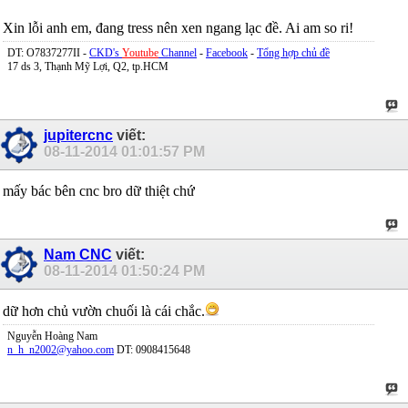
Xin lỗi anh em, đang tress nên xen ngang lạc đề. Ai am so ri!
DT: O7837277II -
CKD's
Youtube
Channel
-
Facebook
-
Tổng hợp chủ đề
17 ds 3, Thạnh Mỹ Lợi, Q2, tp.HCM
jupitercnc
viết:
08-11-2014
01:01:57 PM
mấy bác bên cnc bro dữ thiệt chứ
Nam CNC
viết:
08-11-2014
01:50:24 PM
dữ hơn chủ vườn chuối là cái chắc.
Nguyễn Hoàng Nam
n_h_n2002@yahoo.com
DT: 0908415648