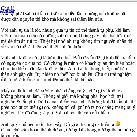
Chú à!
Không phải sai một lần thì sẽ sai nhiều lần, nhưng nếu không hiểu
được căn nguyên thì khó mà không sai thêm lần nữa.
Với anh, tự tin là tốt, nhưng quá tự tin có thể thành tự phụ, khi làm
việc chủ quan nên có những sai sót nhỏ không gây thiệt hại tức thời
mà để tìm ẩn rủi ro. Thiệt hại nhỏ nhưng không tìm nguyên nhân thì
về sau có thể tái hiện với thiệt hại lớn hơn.
Với anh, không có gì là tự nhiên hết. Bất cứ vấn đề gì khi diễn ra đều
có nguyên do của nó. Có chăng là mình có khách quan tìm hiểu hoặc
chịu tìm hiểu thấu đáo không thôi. Ai thì anh không biết, chứ bản
thân anh gặp câu "tự nhiên nó thế" hơi bị nhiều. Chú cú trải nghiệm
rồi từ từ sẽ hiểu câu "tự nhiên nó thế" là thế nào.
Mấy cái linh tinh đã vướng phải chẵng có ý nghĩa gì vì không ai
không phạm sai lầm. Không ai giỏi mà không phải học hỏi, trải
nghiệm & tốn phí. Đó là quan điểm của anh. Nhưng khi đã tốn phí thì
phải học được điều gì đó, không thì cái phí bỏ ra nó chẵng mang lại ý
nghĩ gì.. lúc đó đúng là phí. Và bài học thì còn rất nhiều.
Anh quý chú nên mới nhắc vậy. Dù gì anh cũng đã hiểu ra
Chúc chú sớm hoàn thành dự án, tương lai không nướng thêm món gì
là vui rồi.