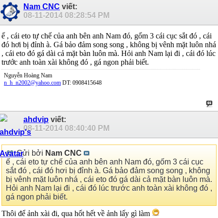
Nam CNC
viết:
08-11-2014
08:28:54 PM
ế , cái eto tự chế của anh bên anh Nam đó, gốm 3 cái cục sắt đó , cái
đó hơi bị đỉnh à. Gá bảo đảm song song , không bị vênh mặt luôn nhá
, cái eto đó gá dài cả mặt bàn luôn mà. Hỏi anh Nam lại đi , cái đó lúc
trước anh toàn xài không đó , gá ngon phải biết.
Nguyễn Hoàng Nam
n_h_n2002@yahoo.com
DT: 0908415648
ahdvip
viết:
08-11-2014
08:40:40 PM
Gửi bởi
Nam CNC
ế , cái eto tự chế của anh bên anh Nam đó, gốm 3 cái cục
sắt đó , cái đó hơi bị đỉnh à. Gá bảo đảm song song , không
bị vênh mặt luôn nhá , cái eto đó gá dài cả mặt bàn luôn mà.
Hỏi anh Nam lại đi , cái đó lúc trước anh toàn xài không đó ,
gá ngon phải biết.
Thôi để ảnh xài đi, qua hốt hết về ảnh lấy gì làm