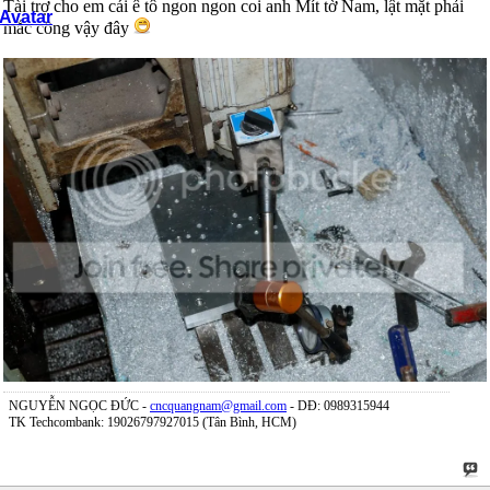
Tài trợ cho em cái ê tô ngon ngon coi anh Mít tờ Nam, lật mặt phải
mắc công vậy đây
NGUYỄN NGỌC ĐỨC -
cncquangnam@gmail.com
- DĐ: 0989315944
TK Techcombank: 19026797927015 (Tân Bình, HCM)