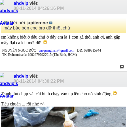
ahdvip
viết:
08-11-2014
04:26:16 PM
Gửi bởi
jupitercnc
mấy bác bên cnc bro dữ thiệt chứ
em không biết ở đâu chứ ở đây em là 1 con gà thôi anh ơi, anh gặp
mấy đại ca kia mới dữ.
NGUYỄN NGỌC ĐỨC -
cncquangnam@gmail.com
- DĐ: 0989315944
TK Techcombank: 19026797927015 (Tân Bình, HCM)
ahdvip
viết:
08-11-2014
04:30:22 PM
Tranh thủ chụp vài cái hình chạy vào up lên cho nó sinh động
Tiêu chuẩn ... rồi nhé ^^