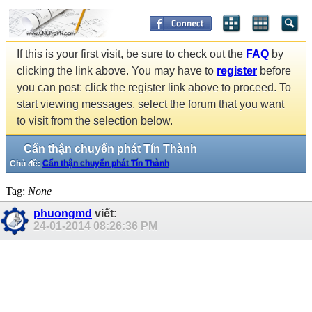
If this is your first visit, be sure to check out the
FAQ
by
clicking the link above. You may have to
register
before
you can post: click the register link above to proceed. To
start viewing messages, select the forum that you want
to visit from the selection below.
Cẩn thận chuyển phát Tín Thành
Chủ đề:
Cẩn thận chuyển phát Tín Thành
Tag:
None
phuongmd
viết:
24-01-2014
08:26:36 PM