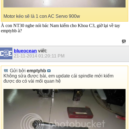
Motor kéo sẽ là 1 con AC Servo 900w
À con NT30 nghe nói bác Nam kiếm cho Khoa C3, giờ lại về tay
emptyhb à?
blueocean
viết:
21-11-2014
01:20:11 PM
Gửi bởi
emptyhb
Không sửa được bài, em update cái spindle mới kiếm
được do có vài mối quan hệ