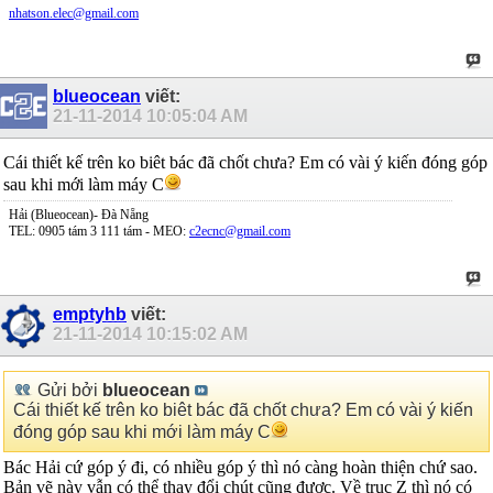
nhatson.elec@gmail.com
blueocean
viết:
21-11-2014
10:05:04 AM
Cái thiết kế trên ko biêt bác đã chốt chưa? Em có vài ý kiến đóng góp
sau khi mới làm máy C
Hải (Blueocean)- Đà Nẵng
TEL: 0905 tám 3 111 tám - MEO:
c2ecnc@gmail.com
emptyhb
viết:
21-11-2014
10:15:02 AM
Gửi bởi
blueocean
Cái thiết kế trên ko biêt bác đã chốt chưa? Em có vài ý kiến
đóng góp sau khi mới làm máy C
Bác Hải cứ góp ý đi, có nhiều góp ý thì nó càng hoàn thiện chứ sao.
Bản vẽ này vẫn có thể thay đổi chút cũng được. Về trục Z thì nó có