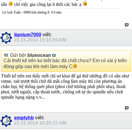
sẵn
chỉ việc gia công lại ít thôi các bác ạ
Lê Anh Tuấn - 0989.bốn không 8. 4 0 tám
itanium7000
viết:
21-11-2014
10:15:50 AM
Gửi bởi
blueocean
Cái thiết kế trên ko biêt bác đã chốt chưa? Em có vài ý kiến
đóng góp sau khi mới làm máy C
Thiết kế trên em thấy mới chỉ sơ khai để gá thử những đồ có sẵn như
vitme, rail trượt thôi chứ đã mất công làm máy thì còn phương án
chắn bụi, hệ thống quét phoi (phoi chứ không phải phôi nha), thoát
phoi, tưới nguội, cấp thoát nước, chống rơi tự do spindle nếu chơi
spindle hạng nặng v.v...
emptyhb
viết:
21-11-2014
10:20:37 AM