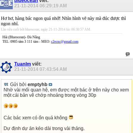
blueocean
viết:
21-11-2014
06:29:19 AM
Hơ hơ, hàng bác ngon quá nhở! Nhìn hình vẽ này mà đúc được thì
ngon nhỉ.
Lần sửa cuối bởi blueocean, ngày 21-11-2014 lúc
06:30:57 AM
.
Hải (Blueocean)- Đà Nẵng
TEL: 0905 tám 3 111 tám - MEO:
c2ecnc@gmail.com
Tuanlm
viết:
21-11-2014
07:43:54 AM
Gửi bởi
emptyhb
Nhờ vài mối quan hệ, em được một bác ở trên này cho xem
một cái bản vẽ chớp nhoáng trong vòng 30p
Các bác xem có ổn quá không
Dự định dự án kéo dài trong vài tháng.