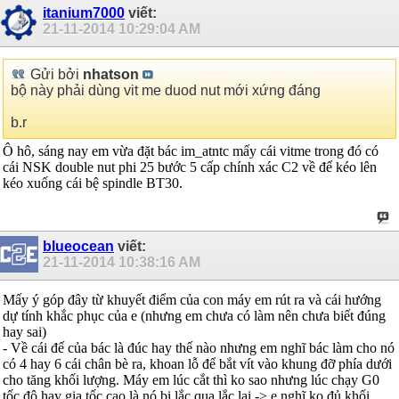
itanium7000
viết:
21-11-2014
10:29:04 AM
Gửi bởi
nhatson
bộ này phải dùng vit me duod nut mới xứng đáng
b.r
Ô hô, sáng nay em vừa đặt bác im_atntc mấy cái vitme trong đó có
cái NSK double nut phi 25 bước 5 cấp chính xác C2 về để kéo lên
kéo xuống cái bệ spindle BT30.
blueocean
viết:
21-11-2014
10:38:16 AM
Mấy ý góp đây từ khuyết điểm của con máy em rút ra và cái hướng
dự tính khắc phục của e (nhưng em chưa có làm nên chưa biết đúng
hay sai)
- Về cái đế của bác là đúc hay thế nào nhưng em nghĩ bác làm cho nó
có 4 hay 6 cái chân bè ra, khoan lỗ để bắt vít vào khung đỡ phía dưới
cho tăng khối lượng. Máy em lúc cắt thì ko sao nhưng lúc chạy G0
tốc độ hay gia tốc cao là nó bị lắc qua lắc lại -> e nghĩ ko đủ khối