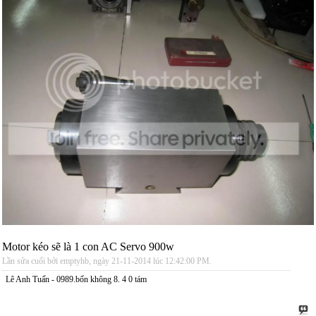
Motor kéo sẽ là 1 con AC Servo 900w
Lần sửa cuối bởi emptyhb, ngày 21-11-2014 lúc
12:42:00 PM
.
Lê Anh Tuấn - 0989.bốn không 8. 4 0 tám