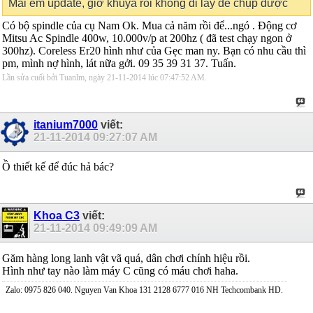
Mai em update, giờ khuya rồi không đi lấy để chụp được
Có bộ spindle của cụ Nam Ok. Mua cả năm rồi để...ngó . Động cơ
Mitsu Ac Spindle 400w, 10.000v/p at 200hz ( đã test chạy ngon ở
300hz). Coreless Er20 hình như của Gẹc man ny. Bạn có nhu cầu thì
pm, mình nợ hình, lát nữa gởi. 09 35 39 31 37. Tuấn.
Lần sửa cuối bởi Tuanlm, ngày 21-11-2014 lúc
07:47:52 AM
.
itanium7000
viết:
21-11-2014
09:27:07 AM
Ồ thiết kế để đúc hả bác?
Khoa C3
viết:
21-11-2014
09:49:09 AM
Găm hàng long lanh vật vã quá, dân chơi chính hiệu rồi.
Hình như tay nào làm máy C cũng có máu chơi haha.
Zalo: 0975 826 040. Nguyen Van Khoa 131 2128 6777 016 NH Techcombank HD.