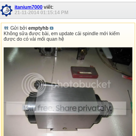
itanium7000
viết:
21-11-2014
01:15:14 PM
Gửi bởi
emptyhb
Không sửa được bài, em update cái spindle mới kiếm
được do có vài mối quan hệ