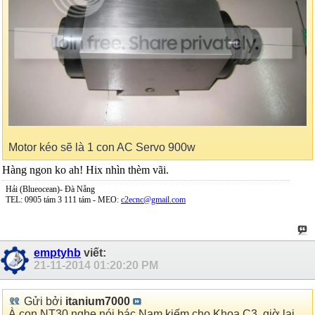
Motor kéo sẽ là 1 con AC Servo 900w
Hàng ngon ko ah! Hix nhìn thèm vãi.
Hải (Blueocean)- Đà Nẵng
TEL: 0905 tám 3 111 tám - MEO:
c2ecnc@gmail.com
emptyhb
viết:
21-11-2014
01:20:20 PM
Gửi bởi
itanium7000
À con NT30 nghe nói bác Nam kiếm cho Khoa C3, giờ lại