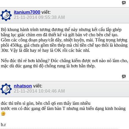
itanium7000
viết:
21-11-2014
09:55:38 AM
Bộ khung hành trình tương đương thế này nhưng kết cấu lắp ghép
bằng lục giác chìm em đã thiết kế và gửi bản vẽ cho bên chế tạo.
Gồm các công đoạn phay/cắt dây, nhiệt luyện, mài. Tổng trọng lượng
phôi 450kg, giá chưa gồm tiền thép mà chỉ tiền chế tạo thôi là khoảng
30tr. Vậy là đắt hay rẻ hay là OK rồi các bác nhỉ.
Nếu đúc thì rẻ hơn không? Đúc chẳng kiếm được nơi nào nó làm cho,
mặc dù đúc gang thì độ chống rung là hơn hẳn thép.
nhatson
viết:
21-11-2014
10:04:46 AM
đúc thì trên sì gòn, bên chỗ q6 em thấy làm nhiều
trước em có đúc gang để làm bàn T nhưng mà biến dạng kinh hoàng
b.r