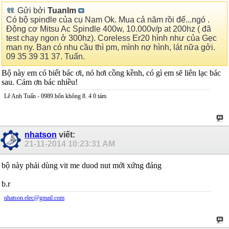
Gửi bởi
Tuanlm
Có bộ spindle của cụ Nam Ok. Mua cả năm rồi để...ngó .
Động cơ Mitsu Ac Spindle 400w, 10.000v/p at 200hz ( đã
test chạy ngon ở 300hz). Coreless Er20 hình như của Gẹc
man ny. Bạn có nhu cầu thì pm, mình nợ hình, lát nữa gởi.
09 35 39 31 37. Tuấn.
Bộ này em có biết bác ơi, nó hơi cồng kềnh, có gì em sẽ liên lạc bác
sau. Cảm ơn bác nhiều!
Lê Anh Tuấn - 0989.bốn không 8. 4 0 tám
nhatson
viết:
21-11-2014
10:23:31 AM
bộ này phải dùng vit me duod nut mới xứng đáng
b.r
nhatson.elec@gmail.com