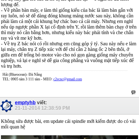
lượng đế.
- Về phần bàn máy, e làm thì giống kiểu của bác là làm bàn gắn với
ray luôn, nó sẽ dễ dàng đóng khung máng nước sau này, không cần
phải làm cả một cái khung bự chác bao cả cái máy. Nhưng em nghĩ
nếu úp ngược phần X lại cố định trên Y, rồi làm thêm bàn chạy ở trên
thì máy nó cân bằng hơn, nhưng kiểu này bác phải tính và che chắn
ray và vít me kỹ hơn.
- Về trụ Z bác nói có rồi nhưng em cũng góp ý tý. Sau này nếu e làm
lại máy, chân trụ Z tiếp xúc với đế chỉ cần 2 hàng ốc 2 bên thôi, ở
giữa em để trống bỏ motor vào cho nó gọn gàng giống máy chuyên
nghiệp, vả lại e nghĩ sẽ dễ gia công phẳng và vuông mặt tiếp xúc đế
và trụ hơn.
Hải (Blueocean)- Đà Nẵng
TEL: 0905 tám 3 111 tám - MEO:
c2ecnc@gmail.com
emptyhb
viết:
21-11-2014
12:38:59 PM
Không sửa được bài, em update cái spindle mới kiếm được do có vài
mối quan hệ