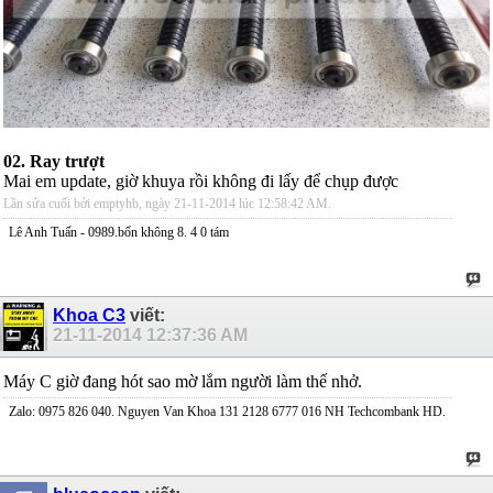
02. Ray trượt
Mai em update, giờ khuya rồi không đi lấy để chụp được
Lần sửa cuối bởi emptyhb, ngày 21-11-2014 lúc
12:58:42 AM
.
Lê Anh Tuấn - 0989.bốn không 8. 4 0 tám
Khoa C3
viết:
21-11-2014
12:37:36 AM
Máy C giờ đang hót sao mờ lắm người làm thế nhở.
Zalo: 0975 826 040. Nguyen Van Khoa 131 2128 6777 016 NH Techcombank HD.