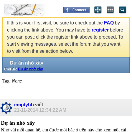
If this is your first visit, be sure to check out the
FAQ
by
clicking the link above. You may have to
register
before
you can post: click the register link above to proceed. To
start viewing messages, select the forum that you want
to visit from the selection below.
Dự án nhờ xây
Chủ đề:
Dự án nhờ xây
Tag:
None
emptyhb
viết:
21-11-2014
12:34:22 AM
Dự án nhờ xây
Nhờ vài mối quan hệ, em được một bác ở trên này cho xem một cái