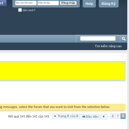
Help
Đăng Ký
Ghi nhớ?
Tìm kiếm nâng cao
ing messages, select the forum that you want to visit from the selection below.
Trang 8 của 8
...
6
7
8
Kết quả 141 đến 141 của 141
Đầu tiên