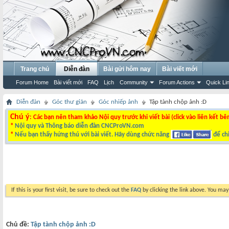
Trang chủ
Diễn đàn
Bài gửi hôm nay
Bài viết mới
Forum Home
Bài viết mới
FAQ
Lịch
Community
Forum Actions
Quick Li
Diễn đàn
Góc thư giãn
Góc nhiếp ảnh
Tập tành chộp ảnh :D
Chú ý
: Các bạn nên tham khảo Nội quy trước khi viết bài (click vào liên kết bê
*
Nội quy và Thông báo diễn đàn CNCProVN.com
*
Nếu bạn thấy hứng thú với bài viết. Hãy dùng chức năng
để chi
If this is your first visit, be sure to check out the
FAQ
by clicking the link above. You ma
Chủ đề:
Tập tành chộp ảnh :D