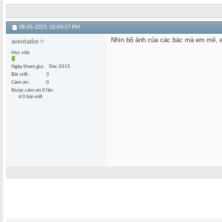
08-05-2023,
02:04:57 PM
Nhìn bộ ảnh của các bác mà em mê, e
aventador
Học việc
Ngày tham gia
Dec 2015
Bài viết
3
Cám ơn
0
Được cám ơn 0 lần
ở 0 bài viết