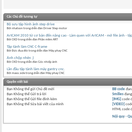
Các Chủ đề tương tự
Bộ sưu tập hình ảnh step drive
Bởi nhatson trong diễn đàn Driver Step motor
ArtCAM 2010 từ cơ bản đến nâng cao - Làm quen với ArtCAM - mở file ảnh - tậ
Bởi CKD trong diễn đàn Phần mềm ART
Tập tành làm CNC C-frame
Bởi Đức đua đòi trong diễn đàn Máy phay CNC
Ảnh chộp nhén ;)
Bởi CKD trong diễn đàn Góc nhiếp ảnh
Lần đầu tập tành làm máy gantry cnc.
Bởi maxx.side trong diễn đàn Máy phay CNC
Quyền viết bài
Bạn
Không thể
gửi Chủ đề mới
BB code
đan
Bạn
Không thể
Gửi trả lời
Smilies
đan
Bạn
Không thể
Gửi file đính kèm
[IMG]
code 
Bạn
Không thể
Sửa bài viết của mình
[VIDEO]
code
HTML code 
Nội quy - Qu