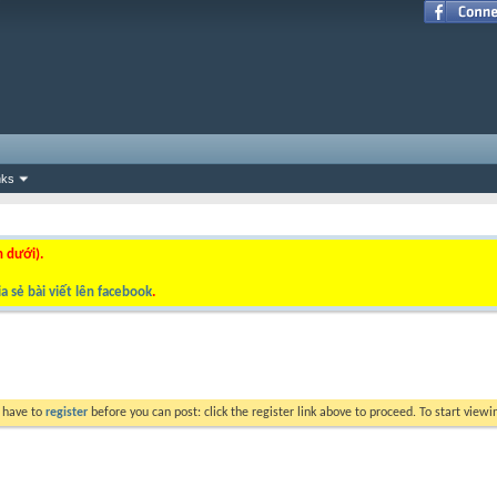
nks
n dưới).
a sẻ bài viết lên facebook
.
y have to
register
before you can post: click the register link above to proceed. To start view