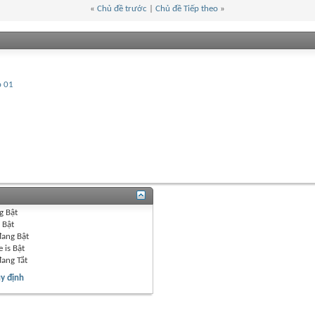
«
Chủ đề trước
|
Chủ đề Tiếp theo
»
p 01
g
Bật
g
Bật
đang
Bật
 is
Bật
đang
Tắt
y định