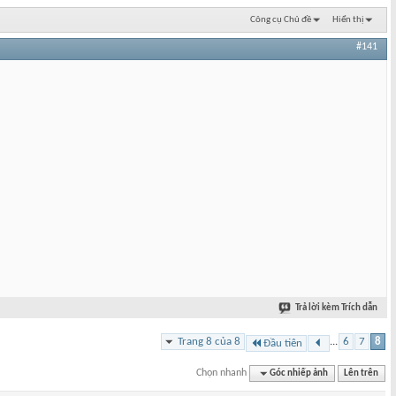
Công cụ Chủ đề
Hiển thị
#141
Trả lời kèm Trích dẫn
Trang 8 của 8
...
6
7
8
Đầu tiên
Chọn nhanh
Góc nhiếp ảnh
Lên trên