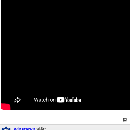
winstarvn
viết: