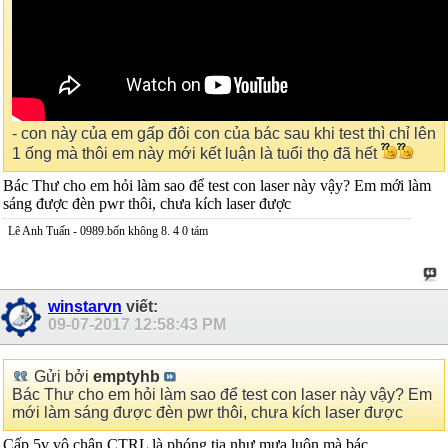
- con này của em gấp đôi con của bác sau khi test thì chỉ lên
1 ống mà thôi em này mới kết luận là tuổi thọ đã hết
Bác Thư cho em hỏi làm sao để test con laser này vậy? Em mới làm
sáng được đèn pwr thôi, chưa kích laser được
Lê Anh Tuấn - 0989.bốn không 8. 4 0 tám
winstarvn
viết:
09-07-2017
12:58:43 PM
Gửi bởi
emptyhb
Bác Thư cho em hỏi làm sao để test con laser này vậy? Em
mới làm sáng được đèn pwr thôi, chưa kích laser được
Cấp 5v vô chân CTRL là phóng tia như mưa luôn mà bác