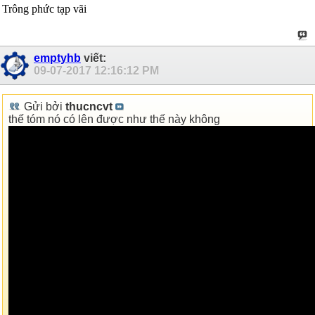
Trông phức tạp vãi
emptyhb
viết:
09-07-2017
12:16:12 PM
Gửi bởi
thucncvt
thế tóm nó có lên được như thế này không