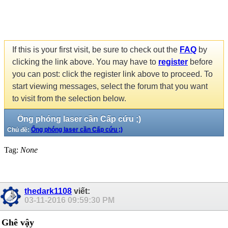
If this is your first visit, be sure to check out the
FAQ
by
clicking the link above. You may have to
register
before
you can post: click the register link above to proceed. To
start viewing messages, select the forum that you want
to visit from the selection below.
Ống phóng laser cần Cấp cứu ;)
Chủ đề:
Ống phóng laser cần Cấp cứu ;)
Tag:
None
thedark1108
viết:
03-11-2016
09:59:30 PM
Ghê vậy