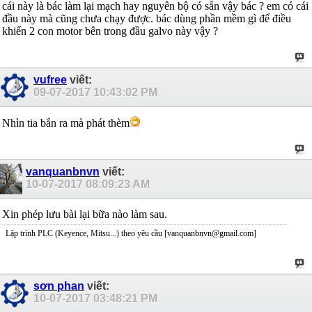
cái này là bác làm lại mạch hay nguyên bộ có sẵn vậy bác ? em có cái
đầu này mà cũng chưa chạy được. bác dùng phần mềm gì để điều
khiển 2 con motor bên trong đầu galvo này vậy ?
vufree
viết:
09-07-2017
10:43:02 PM
Nhìn tia bắn ra mà phát thèm
vanquanbnvn
viết:
10-07-2017
08:09:23 AM
Xin phép lưu bài lại bữa nào làm sau.
Lập trình PLC (Keyence, Mitsu...) theo yêu cầu [vanquanbnvn@gmail.com]
sơn phan
viết:
10-07-2017
03:48:21 PM