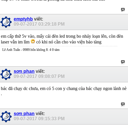
emptyhb
viết:
09-07-2017
03:29:18 PM
em cấp thử 5v vào, mấy cái đèn led trong bo nháy loạn lên, còn đèn
laser vẫn im lìm
có khi nó cần cho vào viện bảo tàng
Lê Anh Tuấn - 0989.bốn không 8. 4 0 tám
sơn phan
viết:
09-07-2017
09:08:07 PM
bác đã chạy dc chưa, em có 5 con y chang của bác chạy ngon lành nè
.
sơn phan
viết:
09-07-2017
09:15:33 PM