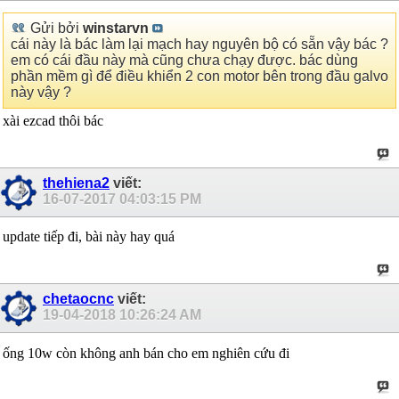
Gửi bởi
winstarvn
cái này là bác làm lại mạch hay nguyên bộ có sẵn vậy bác ?
em có cái đầu này mà cũng chưa chạy được. bác dùng
phần mềm gì để điều khiển 2 con motor bên trong đầu galvo
này vậy ?
xài ezcad thôi bác
thehiena2
viết:
16-07-2017
04:03:15 PM
update tiếp đi, bài này hay quá
chetaocnc
viết:
19-04-2018
10:26:24 AM
ống 10w còn không anh bán cho em nghiên cứu đi