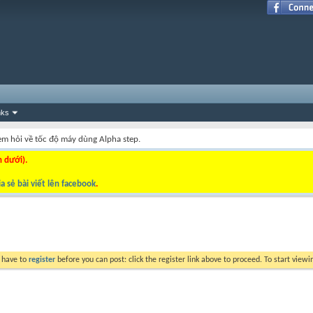
nks
em hỏi về tốc độ máy dùng Alpha step.
n dưới).
a sẻ bài viết lên facebook
.
y have to
register
before you can post: click the register link above to proceed. To start view