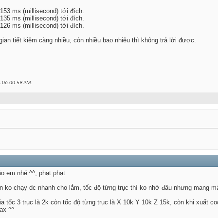
53 ms (millisecond) tới đích.
35 ms (millisecond) tới đích.
26 ms (millisecond) tới đích.
i gian tiết kiệm càng nhiều, còn nhiều bao nhiêu thì không trả lời được.
c
06:00:59 PM
.
áo em nhé ^^, phạt phạt
ko chạy dc nhanh cho lắm, tốc độ từng trục thì ko nhớ đâu nhưng mang mán
tốc 3 trục là 2k còn tốc độ từng trục là X 10k Y 10k Z 15k, còn khi xuất c
ax ^^