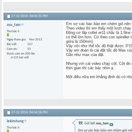
17-12-2014,
04:41:31 PM
Em sợ các bác bảo em chém gió nên 
suu_tam
Theo video thì em thấy một lượt chạy 
Thợ bậc 6
Động cơ lắp collet er11 chắc là 1,5
có thể lớn hơn. Cứ theo con spindler
Ngày tham gia
Nov 2013
giữa là 150mm).
Bài viết
557
Vậy với như thế tốc độ thật được 3*
Cám ơn
55
Vậy em đoán là cài đặt tốc độ Max củ
Được cám ơn 200 lần
Gần như max của đặt.
ở 125 bài viết
Nhưng với cái video chạy cột. Cột đ
thời gian thì các bác nhìn ạ.
Một điều nữa em khẳng định dù có 
17-12-2014,
04:54:16 PM
lekimhung
Gửi bởi
suu_tam
Thợ bậc 6
Em sợ các bác bảo em chém gió nê