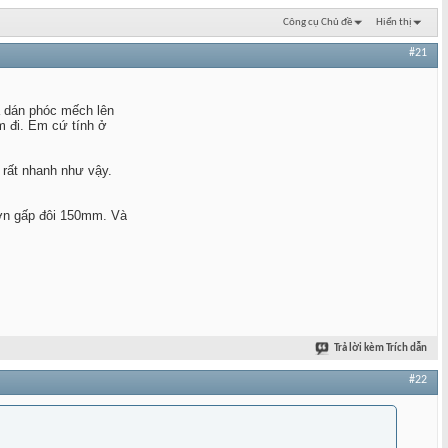
Công cụ Chủ đề
Hiển thị
#21
à dán phóc mếch lên
m đi. Em cứ tính ở
 rất nhanh như vậy.
Hơn gấp đôi 150mm. Và
Trả lời kèm Trích dẫn
#22