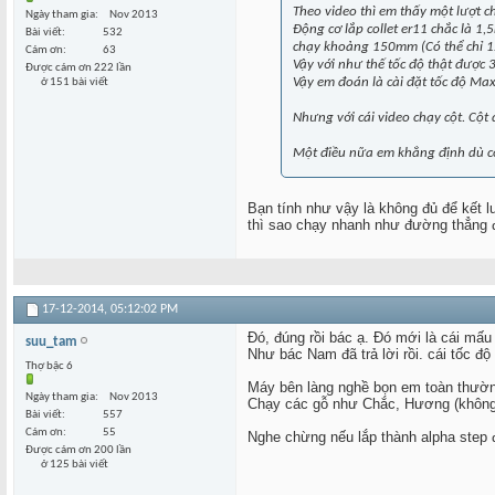
Theo video thì em thấy một lượt c
Ngày tham gia
Nov 2013
Động cơ lắp collet er11 chắc là 
Bài viết
532
chạy khoảng 150mm (Có thể chỉ 1
Cám ơn
63
Vậy với như thế tốc độ thật đượ
Được cám ơn 222 lần
Vậy em đoán là cài đặt tốc độ Ma
ở 151 bài viết
Nhưng với cái video chạy cột. Cột
Một điều nữa em khẳng định dù 
Bạn tính như vậy là không đủ để kết 
thì sao chạy nhanh như đường thẳng đ
17-12-2014,
05:12:02 PM
Đó, đúng rồi bác ạ. Đó mới là cái mấu
suu_tam
Như bác Nam đã trả lời rồi. cái tốc đ
Thợ bậc 6
Máy bên làng nghề bọn em toàn thườ
Ngày tham gia
Nov 2013
Chạy các gỗ như Chắc, Hương (không đi
Bài viết
557
Cám ơn
55
Nghe chừng nếu lắp thành alpha step 
Được cám ơn 200 lần
ở 125 bài viết