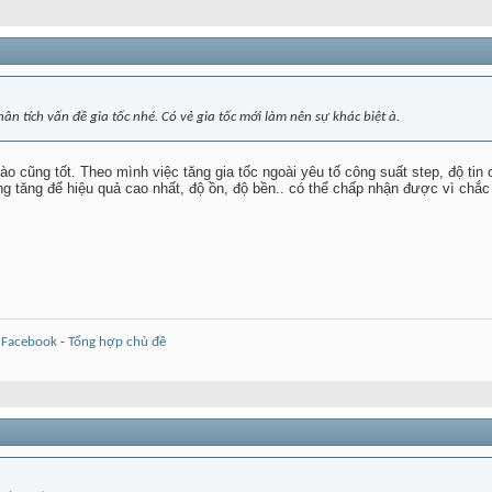
tích vấn đề gia tốc nhé. Có vẻ gia tốc mới làm nên sự khác biệt à.
ào cũng tốt. Theo mình việc tăng gia tốc ngoài yêu tố công suất step, độ t
ắng tăng để hiệu quả cao nhất, độ ồn, độ bền.. có thể chấp nhận được vì chắ
-
Facebook
-
Tổng hợp chủ đề