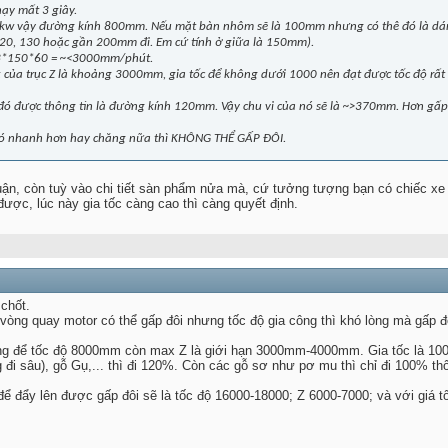
hạy mất 3 giây.
1,5kw vậy đường kính 800mm. Nếu mặt bàn nhôm sẽ là 100mm nhưng có thê đó là dán p
20, 130 hoặc gần 200mm đi. Em cứ tính ở giữa là 150mm).
c 3*150*60 = ~<3000mm/phút.
x của trục Z là khoảng 3000mm, gia tốc để không dưới 1000 nên đạt được tốc độ rấ
 đó được thông tin là đường kính 120mm. Vậy chu vi của nó sẽ là ~>370mm. Hơn gấp 
có nhanh hơn hay chăng nữa thì KHÔNG THỂ GẤP ĐÔI.
luận, còn tuỳ vào chi tiết sàn phẩm nửa mà, cứ tưởng tượng bạn có chiếc x
ược, lúc này gia tốc càng cao thì càng quyết định.
 chốt.
ộ vòng quay motor có thể gấp đôi nhưng tốc độ gia công thì khó lòng mà gấp đ
ng để tốc độ 8000mm còn max Z là giới hạn 3000mm-4000mm. Gia tốc là 1
 sâu), gỗ Gụ,... thì đi 120%. Còn các gỗ sơ như pơ mu thì chỉ đi 100% thôi
để đẩy lên được gấp đôi sẽ là tốc độ 16000-18000; Z 6000-7000; và với giá 