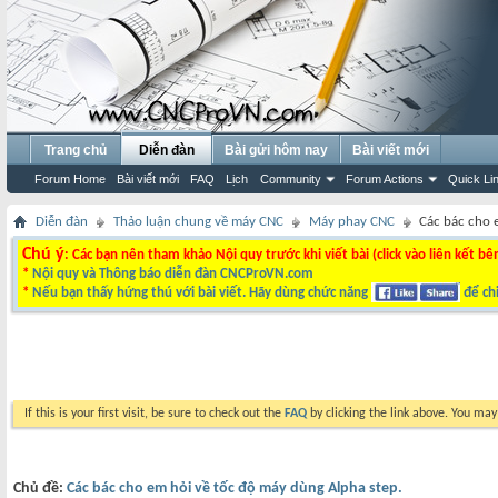
Trang chủ
Diễn đàn
Bài gửi hôm nay
Bài viết mới
Forum Home
Bài viết mới
FAQ
Lịch
Community
Forum Actions
Quick Li
Diễn đàn
Thảo luận chung về máy CNC
Máy phay CNC
Các bác cho 
Chú ý
: Các bạn nên tham khảo Nội quy trước khi viết bài (click vào liên kết bê
*
Nội quy và Thông báo diễn đàn CNCProVN.com
*
Nếu bạn thấy hứng thú với bài viết. Hãy dùng chức năng
để chi
If this is your first visit, be sure to check out the
FAQ
by clicking the link above. You ma
Chủ đề:
Các bác cho em hỏi về tốc độ máy dùng Alpha step.