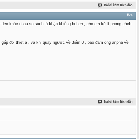
Trả lời kèm Trích dẫn
#24
video khác nhau so sánh là khập khiễng heheh , cho em ké tí phong cách
 gấp đôi thiệt à , và khi quay ngược về điểm 0 , bảo đảm ông anpha về
Trả lời kèm Trích dẫn