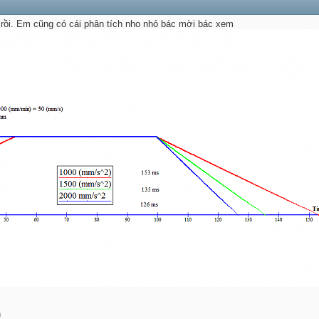
n rồi. Em cũng có cái phân tích nho nhỏ bác mời bác xem
n