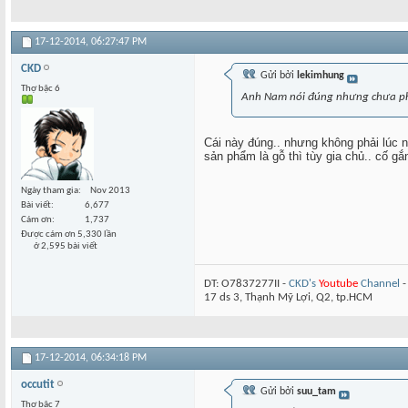
17-12-2014,
06:27:47 PM
CKD
Gửi bởi
lekimhung
Thợ bậc 6
Anh Nam nói đúng nhưng chưa phân 
Cái này đúng.. nhưng không phải lúc n
sản phẩm là gỗ thì tùy gia chủ.. cố g
Ngày tham gia
Nov 2013
Bài viết
6,677
Cám ơn
1,737
Được cám ơn 5,330 lần
ở 2,595 bài viết
DT: O7837277II -
CKD's
Youtube
Channel
17 ds 3, Thạnh Mỹ Lợi, Q2, tp.HCM
17-12-2014,
06:34:18 PM
occutit
Gửi bởi
suu_tam
Thợ bậc 7