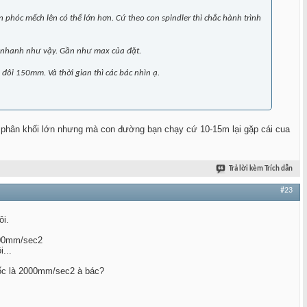
hóc mếch lên có thể lớn hơn. Cứ theo con spindler thì chắc hành trình
t nhanh như vậy. Gần như max của đặt.
đôi 150mm. Và thời gian thì các bác nhìn ạ.
e phân khối lớn nhưng mà con đường bạn chạy cứ 10-15m lại gặp cái cua
Trả lời kèm Trích dẫn
#23
ôi.
000mm/sec2
...
tốc là 2000mm/sec2 à bác?