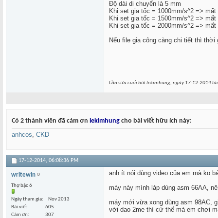
Độ dài di chuyển là 5 mm
Khi set gia tốc = 1000mm/s^2 => mất 1
Khi set gia tốc = 1500mm/s^2 => mất 1
Khi set gia tốc = 2000mm/s^2 => mất 1
Nếu file gia công càng chi tiết thì thờ
Lần sửa cuối bởi lekimhung, ngày 17-12-2014 lú
Có 2 thành viên đã cám ơn
lekimhung
cho bài viết hữu ích này:
anhcos
,
CKD
17-12-2014,
06:08:36 PM
anh ít nói dùng video của em mà ko b
writewin
Thợ bậc 6
máy này mình láp dùng asm 66AA, nên 
Ngày tham gia
Nov 2013
máy mới vừa xong dùng asm 98AC, gia 
Bài viết
605
với dao 2me thì cứ thế mà em chơi m
Cám ơn
307