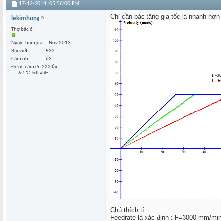
17-12-2014,
05:56:00 PM
Chỉ cần bác tăng gia tốc là nhanh hơ
lekimhung
Thợ bậc 6
Ngày tham gia
Nov 2013
Bài viết
532
Cám ơn
63
Được cám ơn 222 lần
ở 151 bài viết
Chú thích tí:
Feedrate là xác định : F=3000 mm/mi