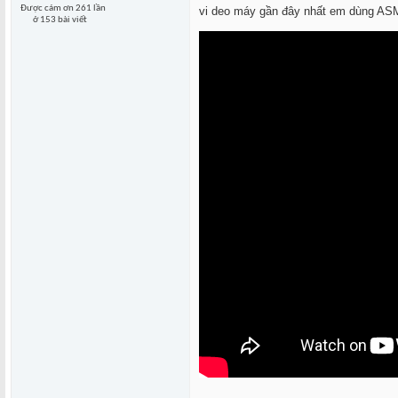
Được cám ơn 261 lần
vi deo máy gần đây nhất em dùng ASM
ở 153 bài viết