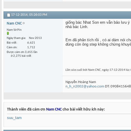
17-12-2014,
05:26:03 PM
giống bác Nhat Son em vẫn bảo lưu ý 
Nam CNC
nhá bác Linh.
Nam Sờ Pín
Ngày tham gia
Nov 2013
Em đã phân tích rồi , có ai dám nói 
Bài viết
6,621
đúng còn ông step không chừng khuyế
Cám ơn
1,712
Được cám ơn 3,655 lần
ở 2,275 bài viết
Lần sửa cuối bởi Nam CNC, ngày 17-12-2014 lúc
Nguyễn Hoàng Nam
n_h_n2002@yahoo.com
DT: 0908415648
Thành viên đã cám ơn
Nam CNC
cho bài viết hữu ích này:
suu_tam