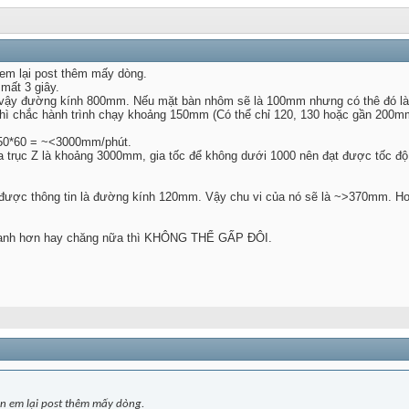
em lại post thêm mấy dòng.
mất 3 giây.
kw vậy đường kính 800mm. Nếu mặt bàn nhôm sẽ là 100mm nhưng có thê đó l
 thì chắc hành trình chạy khoảng 150mm (Có thể chỉ 120, 130 hoặc gần 200m
150*60 = ~<3000mm/phút.
a trục Z là khoảng 3000mm, gia tốc để không dưới 1000 nên đạt được tốc độ
ó được thông tin là đường kính 120mm. Vậy chu vi của nó sẽ là ~>370mm. 
nhanh hơn hay chăng nữa thì KHÔNG THỂ GẤP ĐÔI.
n em lại post thêm mấy dòng.