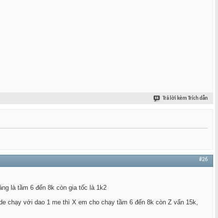
Trả lời kèm Trích dẫn
#26
g là tầm 6 đến 8k còn gia tốc là 1k2
ode chạy với dao 1 me thì X em cho chạy tầm 6 đến 8k còn Z vẩn 15k,