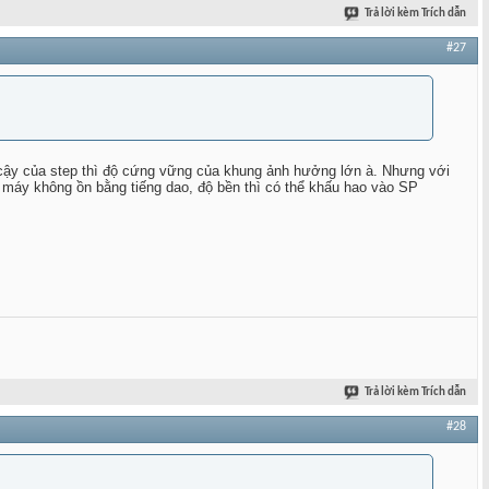
Trả lời kèm Trích dẫn
#27
in cậy của step thì độ cứng vững của khung ảnh hưởng lớn à. Nhưng với
c máy không ồn bằng tiếng dao, độ bền thì có thể khấu hao vào SP
Trả lời kèm Trích dẫn
#28