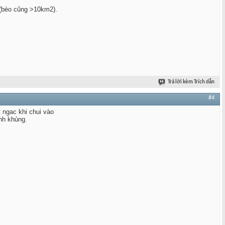
n (bèo cũng >10km2).
Trả lời kèm Trích dẫn
#4
 ngac khi chui vào
nh khủng.