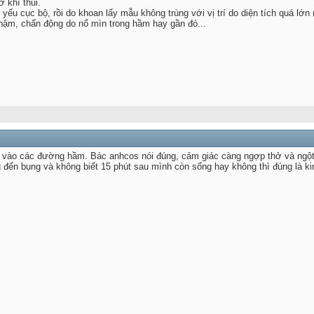
 khí thui.
t yếu cục bộ, rồi do khoan lấy mẫu không trùng với vị trí do diện tích quá lớ
hậm, chấn động do nổ mìn trong hầm hay gần đó...
ra vào các đường hầm. Bác anhcos nói đúng, cảm giác càng ngợp thở và ngột
 đến bụng và không biết 15 phút sau mình còn sống hay không thì đúng là ki