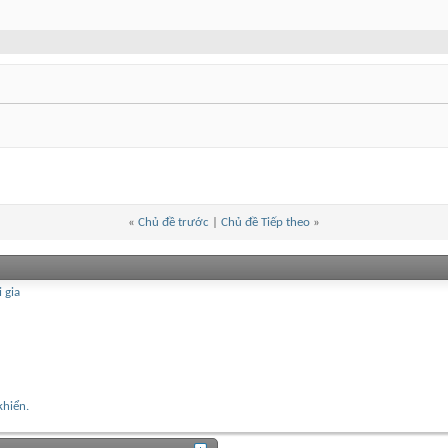
«
Chủ đề trước
|
Chủ đề Tiếp theo
»
 gia
khiển.