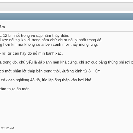
hầm
 12 bị nhốt trong vụ sập hầm thủy điện.
ợc nỗi sợ khi đi trong hầm chứ chưa nói bị nhốt trong đó.
ng hơn km mà không có ai bên cạnh mới thấy mông lung.
o rơi từ cao hay do nổ mìn banh xác.
 trong đó, chủ yếu là đá xanh nên khá cứng, chỉ sợ cục bằng thùng phi rơi x
ó một phần lót thép bên trong thôi, đường kính từ 8 ~ 6m
 đoạn nghiêng 48 độ, lúc lắp ống thép vào hơi khó.
 xâm thực ăn mòn:
:33:22 PM
.