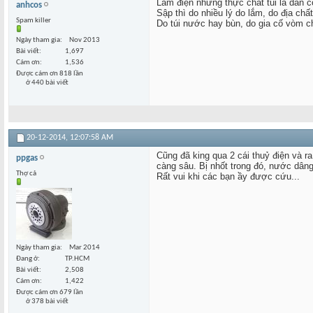
Làm điện nhưng thực chất tui là dân cơ
anhcos
Sập thì do nhiều lý do lắm, do địa chấ
Spam killer
Do túi nước hay bùn, do gia cố vòm c
Ngày tham gia
Nov 2013
Bài viết
1,697
Cám ơn
1,536
Được cám ơn 818 lần
ở 440 bài viết
20-12-2014,
12:07:58 AM
Cũng đã king qua 2 cái thuỷ điện và 
ppgas
càng sâu. Bị nhốt trong đó, nước dâng
Thợ cả
Rất vui khi các bạn ầy được cứu...
Ngày tham gia
Mar 2014
Đang ở
TP.HCM
Bài viết
2,508
Cám ơn
1,422
Được cám ơn 679 lần
ở 378 bài viết