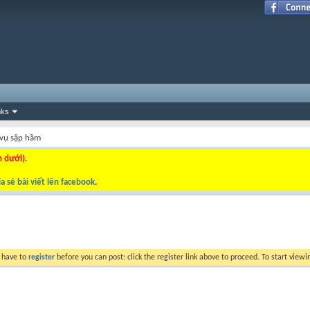
nks
 vụ sập hầm
n dưới).
a sẻ bài viết lên facebook
.
y have to
register
before you can post: click the register link above to proceed. To start view