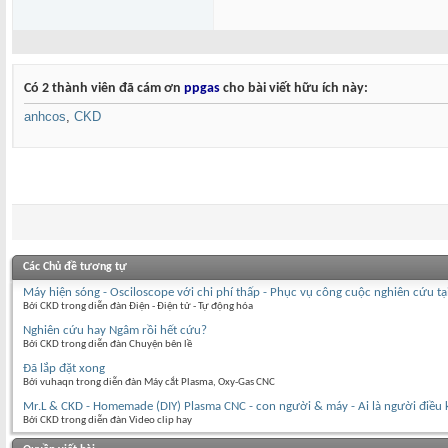
Có 2 thành viên đã cám ơn
ppgas
cho bài viết hữu ích này:
anhcos
,
CKD
Các Chủ đề tương tự
Máy hiện sóng - Osciloscope với chi phí thấp - Phục vụ công cuộc nghiên cứu tại
Bởi CKD trong diễn đàn Điện - Điện tử - Tự động hóa
Nghiên cứu hay Ngâm rồi hết cứu?
Bởi CKD trong diễn đàn Chuyện bên lề
Đã lắp đặt xong
Bởi vuhaqn trong diễn đàn Máy cắt Plasma, Oxy-Gas CNC
Mr.L & CKD - Homemade (DIY) Plasma CNC - con người & máy - Ai là người điều 
Bởi CKD trong diễn đàn Video clip hay