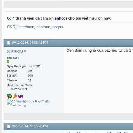
Có 4 thành viên đã cám ơn
anhcos
cho bài viết hữu ích này:
CKD
,
imechavn
,
nhatson
,
ppgas
19-12-2014,
09:05:42 PM
điện đóm là nghề của bác nè, tui có 1 
culitruong
Thợ bậc 5
Ngày tham gia
Nov 2013
Đang ở
Usa
Bài viết
200
Cám ơn
63
Được cám ơn 96 lần
ở 69 bài viết
19-12-2014,
10:15:28 PM