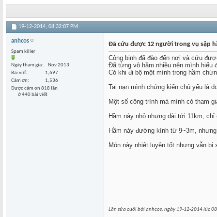
19-12-2014,
08:32:07 PM
anhcos
Đã cứu được 12 người trong vụ sập 
Spam killer
Công binh đã đào đến nơi và cứu được
Đã từng vô hầm nhiều nên mình hiểu đư
Ngày tham gia
Nov 2013
Có khi đi bộ một mình trong hầm chừ
Bài viết
1,697
Cám ơn
1,536
Tai nạn mình chứng kiến chủ yếu là d
Được cám ơn 818 lần
ở 440 bài viết
Một số công trình mà mình có tham gia
Hầm này nhỏ nhưng dài tới 11km, chỉ c
Hầm này đường kính từ 9~3m, nhưng có
Món này nhiệt luyện tốt nhưng vẫn bị
Lần sửa cuối bởi anhcos, ngày 19-12-2014 lúc
08