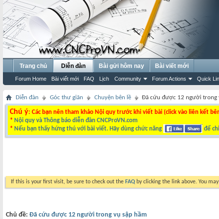
Trang chủ
Diễn đàn
Bài gửi hôm nay
Bài viết mới
Forum Home
Bài viết mới
FAQ
Lịch
Community
Forum Actions
Quick Li
Diễn đàn
Góc thư giãn
Chuyện bên lề
Đã cứu được 12 người trong
Chú ý
: Các bạn nên tham khảo Nội quy trước khi viết bài (click vào liên kết bê
*
Nội quy và Thông báo diễn đàn CNCProVN.com
*
Nếu bạn thấy hứng thú với bài viết. Hãy dùng chức năng
để chi
If this is your first visit, be sure to check out the
FAQ
by clicking the link above. You ma
Chủ đề:
Đã cứu được 12 người trong vụ sập hầm