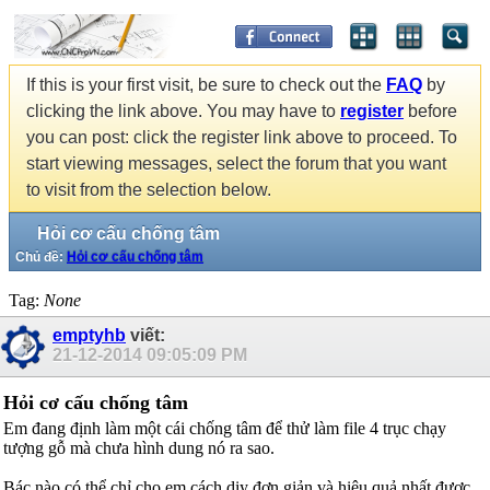
If this is your first visit, be sure to check out the
FAQ
by
clicking the link above. You may have to
register
before
you can post: click the register link above to proceed. To
start viewing messages, select the forum that you want
to visit from the selection below.
Hỏi cơ cấu chống tâm
Chủ đề:
Hỏi cơ cấu chống tâm
Tag:
None
emptyhb
viết:
21-12-2014
09:05:09 PM
Hỏi cơ cấu chống tâm
Em đang định làm một cái chống tâm để thử làm file 4 trục chạy
tượng gỗ mà chưa hình dung nó ra sao.
Bác nào có thể chỉ cho em cách diy đơn giản và hiệu quả nhất được