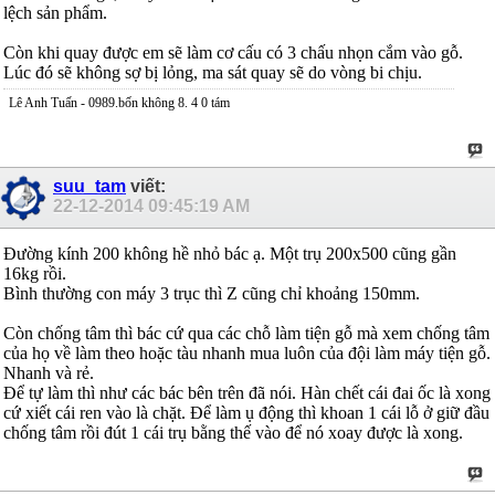
lệch sản phẩm.
Còn khi quay được em sẽ làm cơ cấu có 3 chấu nhọn cắm vào gỗ.
Lúc đó sẽ không sợ bị lỏng, ma sát quay sẽ do vòng bi chịu.
Lê Anh Tuấn - 0989.bốn không 8. 4 0 tám
suu_tam
viết:
22-12-2014
09:45:19 AM
Đường kính 200 không hề nhỏ bác ạ. Một trụ 200x500 cũng gần
16kg rồi.
Bình thường con máy 3 trục thì Z cũng chỉ khoảng 150mm.
Còn chống tâm thì bác cứ qua các chỗ làm tiện gỗ mà xem chống tâm
của họ về làm theo hoặc tàu nhanh mua luôn của đội làm máy tiện gỗ.
Nhanh và rẻ.
Để tự làm thì như các bác bên trên đã nói. Hàn chết cái đai ốc là xong
cứ xiết cái ren vào là chặt. Để làm ụ động thì khoan 1 cái lỗ ở giữ đầu
chống tâm rồi đút 1 cái trụ bằng thế vào để nó xoay được là xong.