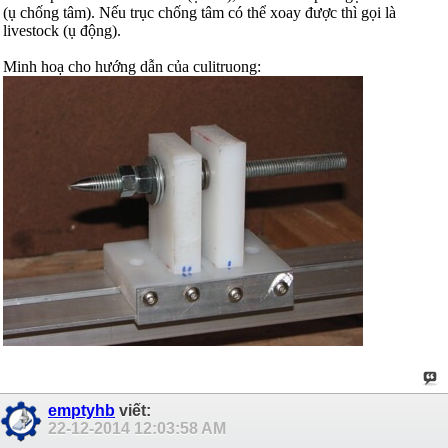
(ụ chống tâm). Nếu trục chống tâm có thể xoay được thì gọi là
livestock (ụ động).
Minh hoạ cho hướng dẫn của culitruong:
emptyhb
viết:
22-12-2014
12:03:58 AM