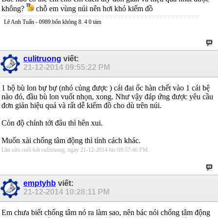
không?
chỗ em vùng núi nên hơi khó kiếm đồ
Lê Anh Tuấn - 0989.bốn không 8. 4 0 tám
culitruong
viết:
21-12-2014
09:55:22 PM
1 bộ bù lon bự bự (nhỏ củng được ) cái đai ốc hàn chết vào 1 cái bệ
nào đó, đầu bù lon vuốt nhọn, xong. Như vậy đáp ứng được yêu cầu
đơn giản hiệu quả và rất dễ kiếm đồ cho dù trên núi.
Còn độ chính tới đâu thì hên xui.
Muốn xài chống tâm động thì tính cách khác.
Lần sửa cuối bởi culitruong, ngày 21-12-2014 lúc
09:57:46 PM
.
emptyhb
viết:
21-12-2014
10:28:11 PM
Em chưa biết chống tâm nó ra làm sao, nên bác nói chống tâm động