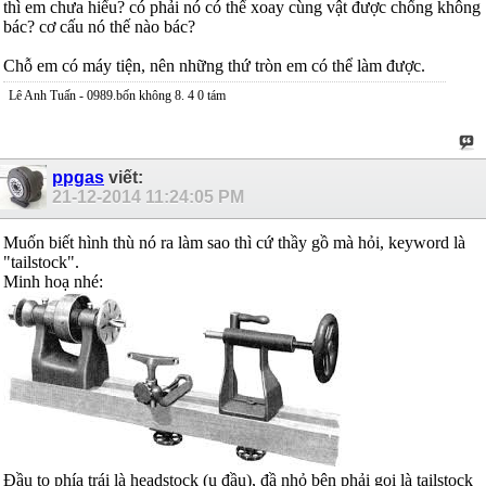
thì em chưa hiểu? có phải nó có thể xoay cùng vật được chống không
bác? cơ cấu nó thế nào bác?
Chỗ em có máy tiện, nên những thứ tròn em có thể làm được.
Lê Anh Tuấn - 0989.bốn không 8. 4 0 tám
ppgas
viết:
21-12-2014
11:24:05 PM
Muốn biết hình thù nó ra làm sao thì cứ thầy gồ mà hỏi, keyword là
"tailstock".
Minh hoạ nhé:
Đầu to phía trái là headstock (ụ đầu), đầ nhỏ bên phải gọi là tailstock