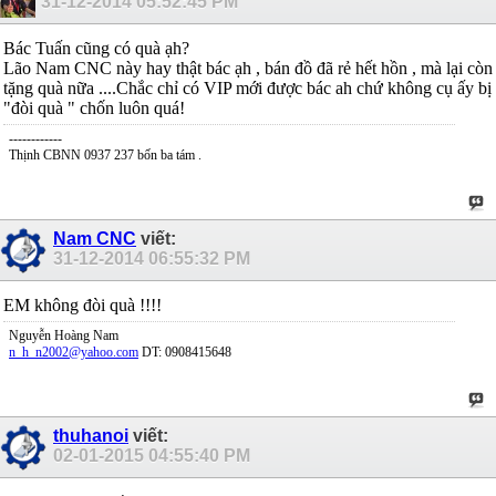
31-12-2014
05:52:45 PM
Bác Tuấn cũng có quà ạh?
Lão Nam CNC này hay thật bác ạh , bán đồ đã rẻ hết hồn , mà lại còn
tặng quà nữa ....Chắc chỉ có VIP mới được bác ah chứ không cụ ấy bị
"đòi quà " chốn luôn quá!
------------
Thịnh CBNN 0937 237 bốn ba tám .
Nam CNC
viết:
31-12-2014
06:55:32 PM
EM không đòi quà !!!!
Nguyễn Hoàng Nam
n_h_n2002@yahoo.com
DT: 0908415648
thuhanoi
viết:
02-01-2015
04:55:40 PM