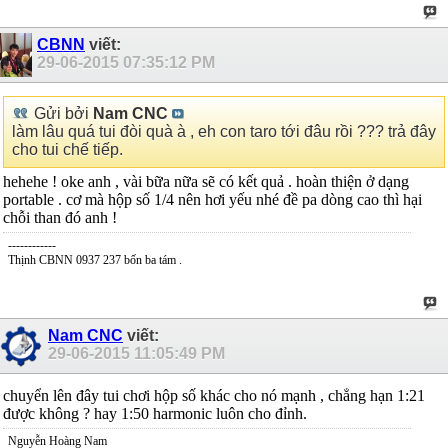
CBNN
viết:
29-06-2015
07:35:12 PM
Gửi bởi
Nam CNC
làm lâu quá tui đòi quà à , eh con taro tới đâu rồi ??? trả đây
cho tui chế tiếp.
hehehe ! oke anh , vài bữa nữa sẽ có kết quả . hoàn thiện ở dạng
portable . cơ mà hộp số 1/4 nên hơi yếu nhé đề pa dòng cao thì hại
chỗi than đó anh !
------------
Thịnh CBNN 0937 237 bốn ba tám .
Nam CNC
viết:
29-06-2015
11:05:49 PM
chuyển lên đây tui chơi hộp số khác cho nó mạnh , chẳng hạn 1:21
được không ? hay 1:50 harmonic luôn cho đỉnh.
Nguyễn Hoàng Nam