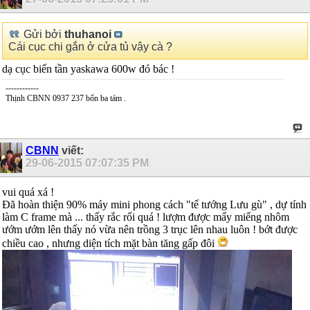
Gửi bởi
thuhanoi
Cái cục chi gắn ở cửa tủ vậy cà ?
dạ cục biến tần yaskawa 600w đó bác !
------------
Thịnh CBNN 0937 237 bốn ba tám .
CBNN
viết:
29-06-2015
07:07:35 PM
vui quá xá !
Đã hoàn thiện 90% máy mini phong cách "tể tướng Lưu gù" , dự tính
làm C frame mà ... thấy rắc rối quá ! lượm được mấy miếng nhôm
ướm ướm lên thấy nó vừa nên trồng 3 trục lên nhau luôn ! bớt được
chiều cao , nhưng diện tích mặt bàn tăng gấp đôi