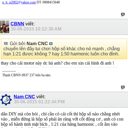
n_h_n2002@yahoo.com
DT: 0908415648
CBNN
viết:
30-06-2015
10:12:36 AM
Gửi bởi
Nam CNC
chuyển lên đây tui chơi hộp số khác cho nó mạnh , chẳng
hạn 1:21 được không ? hay 1:50 harmonic luôn cho đỉnh.
thay cho cái motor này dc hả anh? cho em xin cái hình đi anh !
------------
Thịnh CBNN 0937 237 bốn ba tám .
Nam CNC
viết:
30-06-2015
01:22:44 PM
dân DIY mà còn hỏi , chỉ cần có cái cốt thì hộp số nào chằng nhét
vào , miễn đừng là hộp số phải ăn răng với cốt động cơ , anh có con
hộp số hành tinh mặt bích , 1:21 của hãng harmonic , cốt âm vào