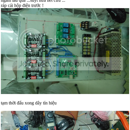
ngâm lâu quá ...suýt nữa hết cứu ...
ráp cái hộp điện trước !
tạm thời đấu xong dây tín hiệu