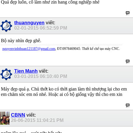
Quá đẹp luôn, cố làm như zin hang công nghiệp nhé
thuannguyen
viết:
02-01-2015
06:52:59 PM
Bộ này nhìn đẹp ghê.
nguyenvinhthuan121187@gmail.com
, ĐT:0978469045. Thiết kế chế tạo máy CNC.
Tien Manh
viết:
03-01-2015
06:10:40 PM
Máy đẹp quá ạ. Chủ thớt ko có thời gian làm thì nhượng lại cho em
em chăm sóc em nó nhé. Hoặc ai có bộ giống vậy thì cho em xin
CBNN
viết:
26-06-2015
11:04:21 PM