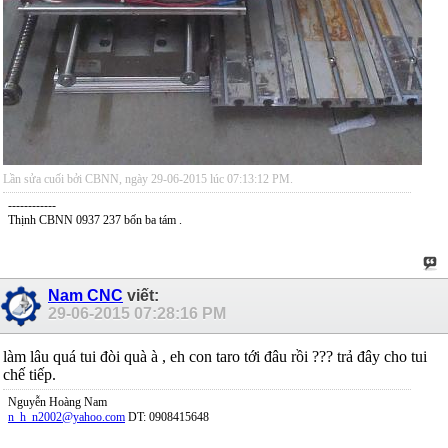
Lần sửa cuối bởi CBNN, ngày 29-06-2015 lúc
07:13:12 PM
.
------------
Thịnh CBNN 0937 237 bốn ba tám .
Nam CNC
viết:
29-06-2015
07:28:16 PM
làm lâu quá tui đòi quà à , eh con taro tới đâu rồi ??? trả đây cho tui
chế tiếp.
Nguyễn Hoàng Nam
n_h_n2002@yahoo.com
DT: 0908415648