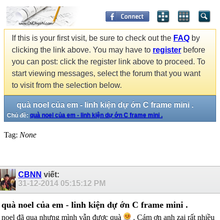
If this is your first visit, be sure to check out the
FAQ
by
clicking the link above. You may have to
register
before
you can post: click the register link above to proceed. To
start viewing messages, select the forum that you want
to visit from the selection below.
quà noel của em - linh kiện dự ớn C frame mini .
Chủ đề:
quà noel của em - linh kiện dự ớn C frame mini .
Tag:
None
CBNN
viết:
31-12-2014
05:15:12 PM
quà noel của em - linh kiện dự ớn C frame mini .
noel đã qua nhưng mình vẫn được quà
. Cám ơn anh zai rất nhiều