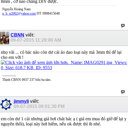
8mm , cỡ nào chẳng DIY được.
Nguyễn Hoàng Nam
n_h_n2002@yahoo.com
DT: 0908415648
CBNN
viết:
09-07-2015
11:28:00 AM
nhọ vãi ... có bác nào còn dư cái áo dao loại này mà 3mm thì để lại
cho em với !
------------
Thịnh CBNN 0937 237 bốn ba tám .
jimmyli
viết:
09-07-2015
09:01:30 PM
em còn dư 1 cái nhưng giá hơi chát bác ạ ( giá em mua đó giờ để lại y
nguyên thôi), loại này hơi hiếm, nếu ok được thì ib nhé.