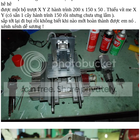
hê hê
được một bộ trượt X Y Z hành trình 200 x 150 x 50 . Thiếu vít me X
Y (có sẵn 1 cây hành trình 150 rồi nhưng chưa ưng lắm ).
sắp tới lại đi bụi rồi không biết khi nào mới hoàn thành được em nó .
xênh xênh dễ sương !