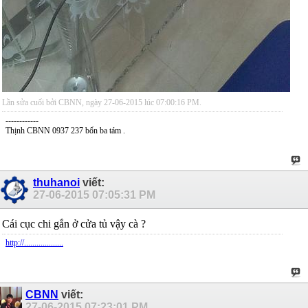
Lần sửa cuối bởi CBNN, ngày 27-06-2015 lúc
07:00:16 PM
.
------------
Thịnh CBNN 0937 237 bốn ba tám .
thuhanoi
viết:
27-06-2015
07:05:31 PM
Cái cục chi gắn ở cửa tủ vậy cà ?
http://...................
CBNN
viết:
27-06-2015
07:23:01 PM