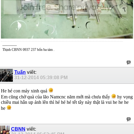
------------
Thịnh CBNN 0937 237 bốn ba tám .
Tuấn
viết:
31-12-2014
05:39:08 PM
He hé con máy xinh quá
Em cũng chờ quà của lão Namcnc năm mới mà chưa thấy
hy vọng
chiều mai hắn up ảnh lên thì hé hé hé tết tây này thật là vui he he he
he
CBNN
viết: