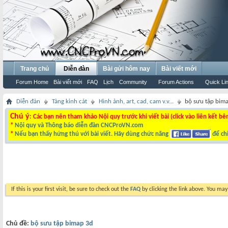
Trang chủ
Diễn đàn
Bài gửi hôm nay
Bài viết mới
Forum Home
Bài viết mới
FAQ
Lịch
Community
Forum Actions
Quick Li
Diễn đàn
Tàng kinh cát
Hình ảnh, art, cad, cam v.v...
bộ sưu tập bim
Chú ý
: Các bạn nên tham khảo Nội quy trước khi viết bài (click vào liên kết bê
*
Nội quy và Thông báo diễn đàn CNCProVN.com
*
Nếu bạn thấy hứng thú với bài viết. Hãy dùng chức năng
để chi
If this is your first visit, be sure to check out the
FAQ
by clicking the link above. You ma
Chủ đề:
bộ sưu tập bimap 3d