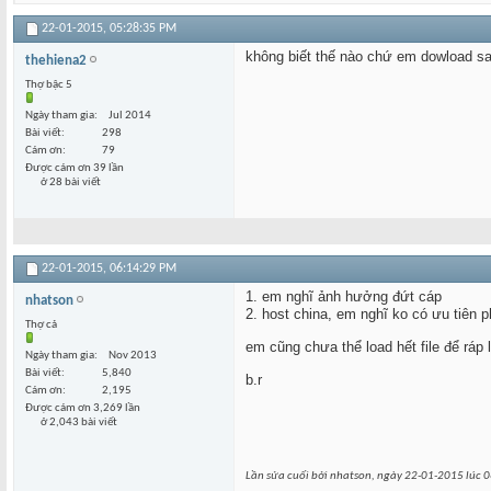
22-01-2015,
05:28:35 PM
không biết thế nào chứ em dowload sa
thehiena2
Thợ bậc 5
Ngày tham gia
Jul 2014
Bài viết
298
Cám ơn
79
Được cám ơn 39 lần
ở 28 bài viết
22-01-2015,
06:14:29 PM
1. em nghĩ ảnh hưởng đứt cáp
nhatson
2. host china, em nghĩ ko có ưu tiên p
Thợ cả
em cũng chưa thể load hết file để ráp l
Ngày tham gia
Nov 2013
Bài viết
5,840
b.r
Cám ơn
2,195
Được cám ơn 3,269 lần
ở 2,043 bài viết
Lần sửa cuối bởi nhatson, ngày 22-01-2015 lúc
0