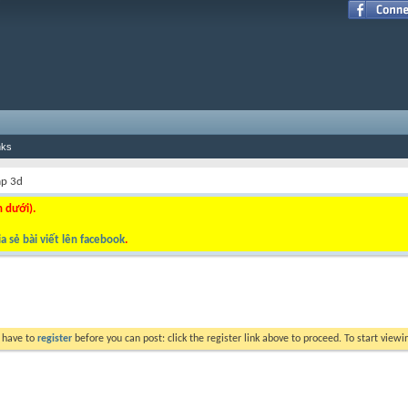
nks
ap 3d
n dưới).
a sẻ bài viết lên facebook
.
y have to
register
before you can post: click the register link above to proceed. To start view