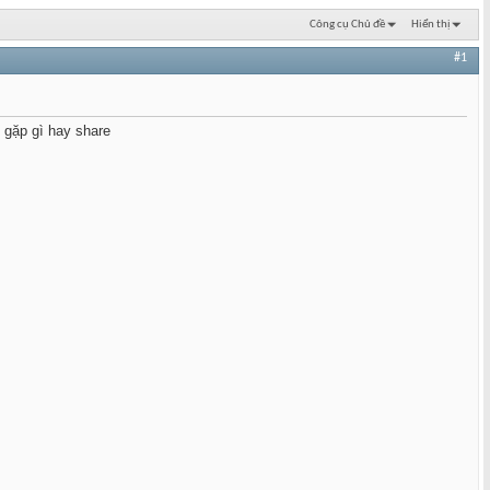
Công cụ Chủ đề
Hiển thị
#1
ó gặp gì hay share