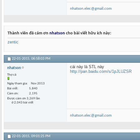
nhatson.elec@gmail.com
Thành viên đã cám ơn
nhatson
cho bài viết hữu ích này:
zentic
22-01-2015,
06:58:03 PM
cái này là STL này
nhatson
http://pan.baidu.com/s/1pJLUZSR
Thợ cả
Ngày tham gia
Nov 2013
Bài viết
5,840
Cám ơn
2,195
Được cám ơn 3,269 lần
ở 2,043 bài viết
nhatson.elec@gmail.com
22-01-2015,
09:01:25 PM