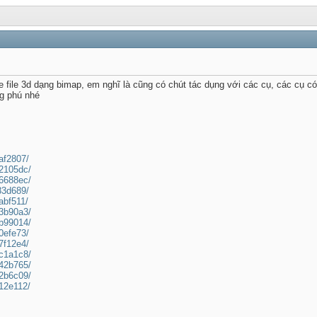
re file 3d dạng bimap, em nghĩ là cũng có chút tác dụng với các cụ, các cụ c
g phú nhé
caf2807/
92105dc/
c6688ec/
983d689/
aabf511/
b3b90a3/
8b99014/
60efe73/
27f12e4/
2c1a1c8/
e42b765/
62b6c09/
a12e112/