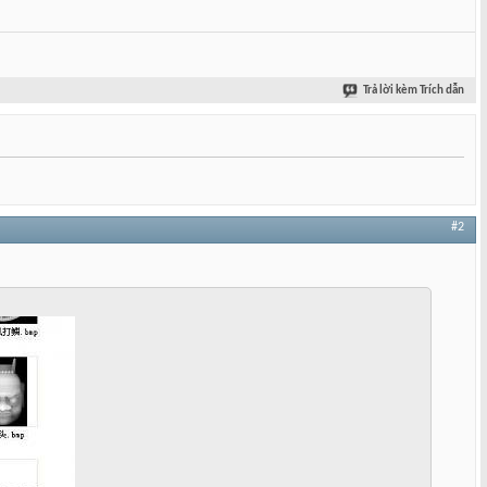
Trả lời kèm Trích dẫn
#2