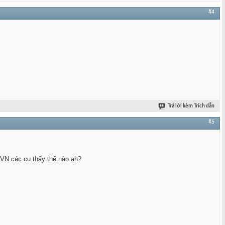
#4
Trả lời kèm Trích dẫn
#5
st VN các cụ thấy thế nào ah?