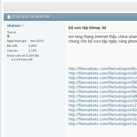
17-01-2015,
04:18:51 PM
nhatson
bộ sưu tập bimap 3d
Thợ cả
em lang thang internet thấy china sha
chung cho bộ sưu tập ngày càng phon
Ngày tham gia
Nov 2013
Bài viết
5,840
Cám ơn
2,195
Được cám ơn 3,269 lần
ở 2,043 bài viết
http://filemarkets.com/file/sutingxin/8
http://filemarkets.com/file/sutingxin/a
http://filemarkets.com/file/sutingxin/c
http://filemarkets.com/file/sutingxin/f
http://filemarkets.com/file/sutingxin/9
http://filemarkets.com/file/sutingxin/9
http://filemarkets.com/file/sutingxin/a
http://filemarkets.com/file/sutingxin/2
http://filemarkets.com/file/sutingxin/c
http://filemarkets.com/file/sutingxin/4
http://filemarkets.com/file/sutingxin/a
http://filemarkets.com/file/sutingxin/c
http://filemarkets.com/file/sutingxin/1