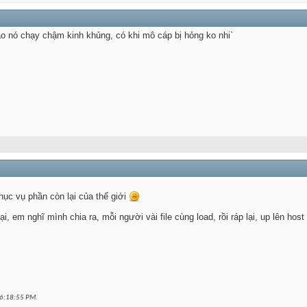
o nó chạy chậm kinh khủng, có khi mô cáp bị hỏng ko nhi`
hục vụ phần còn lại của thế giới
ại, em nghĩ mình chia ra, mỗi người vài file cùng load, rồi ráp lại, up lên ho
6:18:55 PM
.