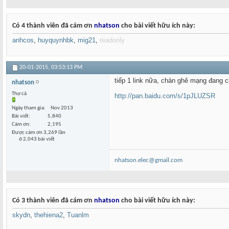
Có 4 thành viên đã cám ơn
nhatson
cho bài viết hữu ích này:
anhcos
,
huyquynhbk
,
mig21
,
readonly
20-01-2015,
03:53:13 PM
tiếp 1 link nữa, chán ghê mạng đang 
nhatson
Thợ cả
http://pan.baidu.com/s/1pJLUZSR
Ngày tham gia
Nov 2013
Bài viết
5,840
Cám ơn
2,195
Được cám ơn 3,269 lần
ở 2,043 bài viết
nhatson.elec@gmail.com
Có 3 thành viên đã cám ơn
nhatson
cho bài viết hữu ích này:
skydn
,
thehiena2
,
Tuanlm