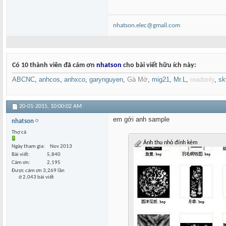
nhatson.elec@gmail.com
Có 10 thành viên đã cám ơn
nhatson
cho bài viết hữu ích này:
ABCNC
,
anhcos
,
anhxco
,
garynguyen
,
Gà Mờ
,
mig21
,
Mr.L
,
readonly
,
sk
20-01-2015,
10:00:02 AM
em gởi anh sample
nhatson
Thợ cả
Ảnh thu nhỏ đính kèm
Ngày tham gia
Nov 2013
Bài viết
5,840
Cám ơn
2,195
Được cám ơn 3,269 lần
ở 2,043 bài viết