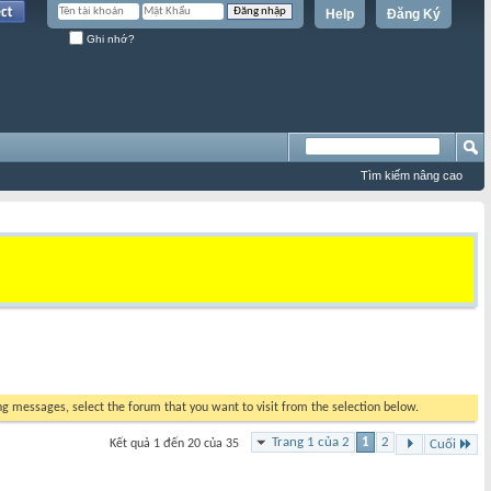
Help
Đăng Ký
Ghi nhớ?
Tìm kiếm nâng cao
ing messages, select the forum that you want to visit from the selection below.
Trang 1 của 2
1
2
Kết quả 1 đến 20 của 35
Cuối