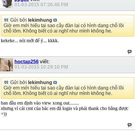
01-03-2015
07:36:48 PM
Gửi bởi
lekimhung
Giờ em mới hiểu tại sao cây đàn lại có hình dạng chỗ lồi
chỗ lõm. Không biết có ai nghĩ như mình không he.
kekeke... nói mới để ý... kkkk.
hoctap256
viết:
01-03-2015
10:29:10 PM
Gửi bởi
lekimhung
Giờ em mới hiểu tại sao cây đàn lại có hình dạng chỗ lồi
chỗ lõm. Không biết có ai nghĩ như mình không he.
ban đầu em định vào view xong out........
nhưng vì cái cmt của bác em đã login và phải thank cho bằng được
=))