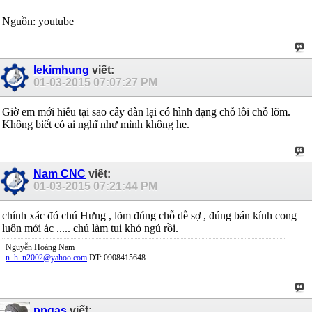
Nguồn: youtube
lekimhung
viết:
01-03-2015
07:07:27 PM
Giờ em mới hiểu tại sao cây đàn lại có hình dạng chỗ lồi chỗ lõm.
Không biết có ai nghĩ như mình không he.
Nam CNC
viết:
01-03-2015
07:21:44 PM
chính xác đó chú Hưng , lõm đúng chỗ dễ sợ , đúng bán kính cong
luôn mới ác ..... chú làm tui khó ngủ rồi.
Nguyễn Hoàng Nam
n_h_n2002@yahoo.com
DT: 0908415648
ppgas
viết: