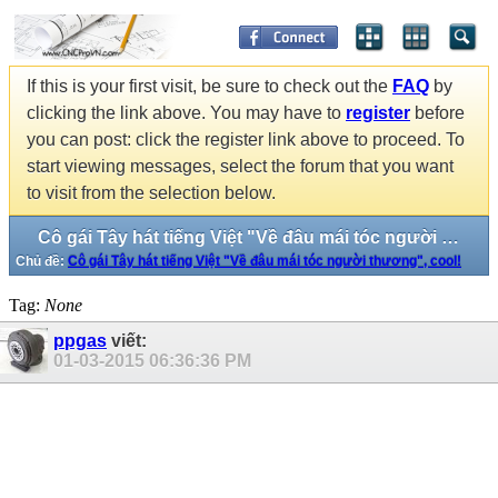
If this is your first visit, be sure to check out the
FAQ
by
clicking the link above. You may have to
register
before
you can post: click the register link above to proceed. To
start viewing messages, select the forum that you want
to visit from the selection below.
Cô gái Tây hát tiếng Việt "Về đâu mái tóc người thương", cool!
Chủ đề:
Cô gái Tây hát tiếng Việt "Về đâu mái tóc người thương", cool!
Tag:
None
ppgas
viết:
01-03-2015
06:36:36 PM