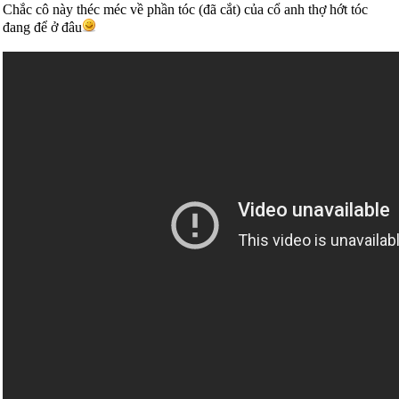
Chắc cô này théc méc về phần tóc (đã cắt) của cổ anh thợ hớt tóc
đang để ở đâu