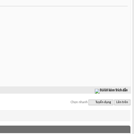
Trả lời kèm Trích dẫn
Chọn nhanh
Tuyển dụng
Lên trên