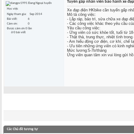
Tuyển gấp nhân viên bảo hành xe đạp
Học việc
Xe đạp điện HKbike cần tuyển gấp nhâ
Mô tả công việc:
Ngày tham gia
Sep 2014
- Lắp ráp, bảo trì, sửa chữa xe đạp đ
Bài viết
6
- Các công việc khác theo yêu cầu của
Cám ơn
0
Yêu cầu công việc:
Được cám ơn 0 lần
- Ứng viên có sức khỏe tốt, tuổi từ 18
ở 0 bài viết
- Thật thà, trung thực, nhiệt tình trong
- Am hiểu động cơ điện, cơ khí, chế t
- Ưu tiên những ứng viên có kinh nghiệ
Mức lương:5-7tr/tháng
Ứng viên quan tâm xin vui lòng gửi h
Các Chủ đề tương tự