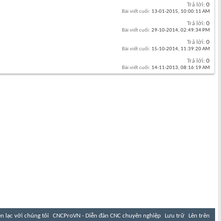
Trả lời:
0
Bài viết cuối:
13-01-2015,
10:00:11 AM
Trả lời:
0
Bài viết cuối:
29-10-2014,
02:49:34 PM
Trả lời:
0
Bài viết cuối:
15-10-2014,
11:39:20 AM
Trả lời:
0
Bài viết cuối:
14-11-2013,
08:16:19 AM
ên lạc với chúng tôi
CNCProVN - Diễn đàn CNC chuyên nghiệp
Lưu trữ
Lên trên