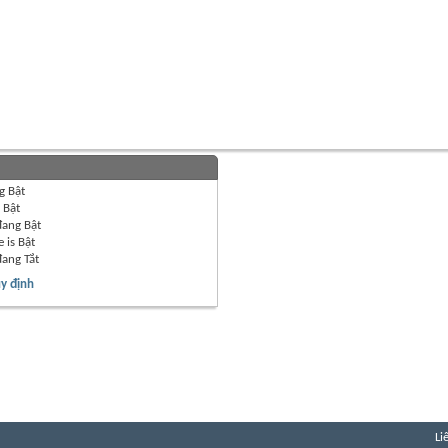
g
Bật
g
Bật
đang
Bật
 is
Bật
đang
Tắt
y định
Li