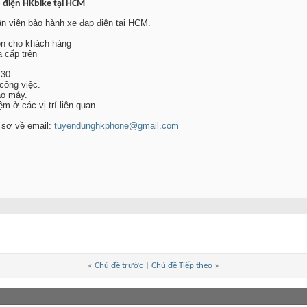
 điện HKbike tại HCM
n viên bảo hành xe đạp điện tại HCM.
iện cho khách hàng
 cấp trên
-30
 công việc.
ạo máy.
m ở các vị trí liên quan.
ồ sơ về email:
tuyendunghkphone@gmail.com
«
Chủ đề trước
|
Chủ đề Tiếp theo
»