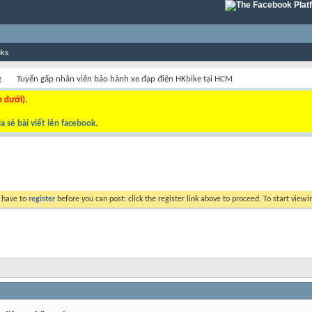
nks
g
Tuyển gấp nhân viên bảo hành xe đạp điện HKbike tại HCM
n dưới).
a sẻ bài viết lên facebook
.
y have to
register
before you can post: click the register link above to proceed. To start view