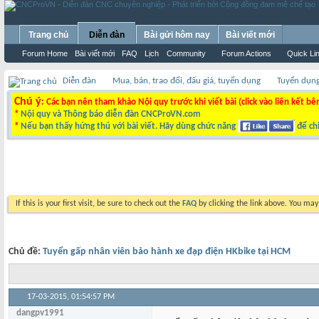
Trang chủ
Diễn đàn
Bài gửi hôm nay
Bài viết mới
Forum Home
Bài viết mới
FAQ
Lịch
Community
Forum Actions
Quick Li
Diễn đàn
Mua, bán, trao đổi, đấu giá, tuyển dụng
Tuyển dụn
Chú ý
: Các bạn nên tham khảo Nội quy trước khi viết bài (click vào liên kết bê
*
Nội quy và Thông báo diễn đàn CNCProVN.com
*
Nếu bạn thấy hứng thú với bài viết. Hãy dùng chức năng
để chi
If this is your first visit, be sure to check out the
FAQ
by clicking the link above. You ma
Chủ đề:
Tuyển gấp nhân viên bảo hành xe đạp điện HKbike tại HCM
17-03-2015,
01:54:57 PM
dangpv1991