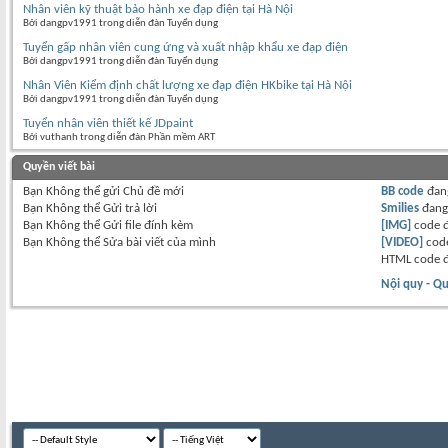
Nhân viên kỹ thuật bảo hành xe đạp điện tại Hà Nội
Bởi dangpv1991 trong diễn đàn Tuyển dụng
Tuyển gấp nhân viên cung ứng và xuất nhập khẩu xe đạp điện
Bởi dangpv1991 trong diễn đàn Tuyển dụng
Nhân Viên Kiểm định chất lượng xe đạp điện HKbike tại Hà Nội
Bởi dangpv1991 trong diễn đàn Tuyển dụng
Tuyển nhân viên thiết kế JDpaint
Bởi vuthanh trong diễn đàn Phần mềm ART
Quyền viết bài
Bạn
Không thể
gửi Chủ đề mới
BB code
đan
Bạn
Không thể
Gửi trả lời
Smilies
đan
Bạn
Không thể
Gửi file đính kèm
[IMG]
code 
Bạn
Không thể
Sửa bài viết của mình
[VIDEO]
code
HTML code 
Nội quy - Qu