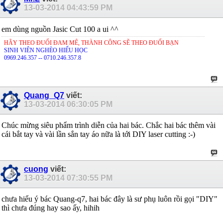
13-03-2014
04:43:59 PM
em dùng nguồn Jasic Cut 100 a ui ^^
HÃY THEO ĐUỔI ĐAM MÊ, THÀNH CÔNG SẼ THEO ĐUỔI BẠN
SINH VIÊN NGHÈO HIẾU HỌC
0969.246.357 -- 0710.246.357.8
Quang_Q7
viết:
13-03-2014
06:30:05 PM
Chúc mừng siêu phẩm trình diễn của hai bác. Chắc hai bác thêm vài
cái bắt tay và vài lần sắn tay áo nữa là tới DIY laser cutting :-)
cuong
viết:
13-03-2014
07:30:55 PM
chưa hiểu ý bác Quang-q7, hai bác đây là sư phụ luôn rồi gọi "DIY"
thì chưa đúng hay sao ấy, hihih