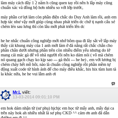
làm máy cách đây 1 2 năm h cũng quen tay rồi nên h lắp máy cũng
chuẩn xác và đồng bộ hơn nhiều so với lớp trước,
máy phần cơ lợi làm còn phần điện chắc do Duy Anh làm rồi, anh em
hợp tác như vậy mới giúp cùng nhau phát triển dc chứ tị nạnh cấu xé
chém lén sau lưng thì còn lâu mới phát triển lên dc
he he nhắc chuẩn công nghiệp mới nhớ hôm qua đi lây sắt về lắp máy
thấy cái khung máy của 1 anh mới làm ở đà nẵng rất chắc chắn cho
phần chân dưới nhưng phần trên còn nhiều điểm yếu nhưng do lở
mang cái mác gà để vô nhà người rồi nên ko dám nói ( vô mà chém
nó quang gạch chạy ko kịp sao --- gà thôi --- he he) , em với lương bị
chém chảy hết mồ hôi, nào là chuẩn công nghiệp rồi phần mềm tự
động xuất code từ hình ảnh để cho máy điêu khắc, hix hix tùm lum tà
la khác nữa, he he vui lắm anh ơi
Mr.L
viết:
13-03-2014
09:01:10 PM
em hok dám nhận từ (sư phụ) hjchjc em học từ mấy anh, mấy đại ca
trên này hok ah nhiều nhất là sư phụ CKD ^^ cảm ơn anh đã dẫn
đường em đi ^^