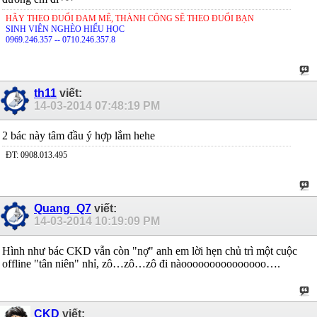
HÃY THEO ĐUỔI ĐAM MÊ, THÀNH CÔNG SẼ THEO ĐUỔI BẠN
SINH VIÊN NGHÈO HIẾU HỌC
0969.246.357 -- 0710.246.357.8
th11
viết:
14-03-2014
07:48:19 PM
2 bác này tâm đầu ý hợp lắm hehe
ĐT: 0908.013.495
Quang_Q7
viết:
14-03-2014
10:19:09 PM
Hình như bác CKD vẫn còn "nợ" anh em lời hẹn chủ trì một cuộc
offline "tân niên" nhỉ, zô…zô…zô đi nàooooooooooooooo….
CKD
viết: