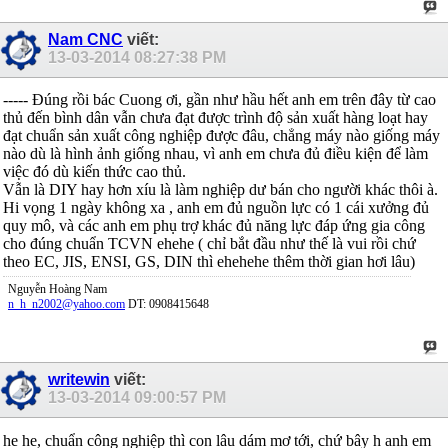
Nam CNC
viết:
13-03-2014
08:27:38 PM
----- Đúng rồi bác Cuong ơi, gần như hầu hết anh em trên đây từ cao
thủ đến bình dân vẫn chưa đạt được trình độ sản xuất hàng loạt hay
đạt chuẩn sản xuất công nghiệp được đâu, chẳng máy nào giống máy
nào dù là hình ảnh giống nhau, vì anh em chưa đủ điều kiện để làm
việc đó dù kiến thức cao thủ.
Vẫn là DIY hay hơn xíu là làm nghiệp dư bán cho người khác thôi à.
Hi vọng 1 ngày không xa , anh em đủ nguồn lực có 1 cái xưởng đủ
quy mô, và các anh em phụ trợ khác đủ năng lực đáp ứng gia công
cho đúng chuẩn TCVN ehehe ( chỉ bắt đầu như thế là vui rồi chứ
theo EC, JIS, ENSI, GS, DIN thì ehehehe thêm thời gian hơi lâu)
Nguyễn Hoàng Nam
n_h_n2002@yahoo.com
DT: 0908415648
writewin
viết:
13-03-2014
09:00:57 PM
he he, chuẩn công nghiệp thì con lâu dám mơ tới, chứ bây h anh em