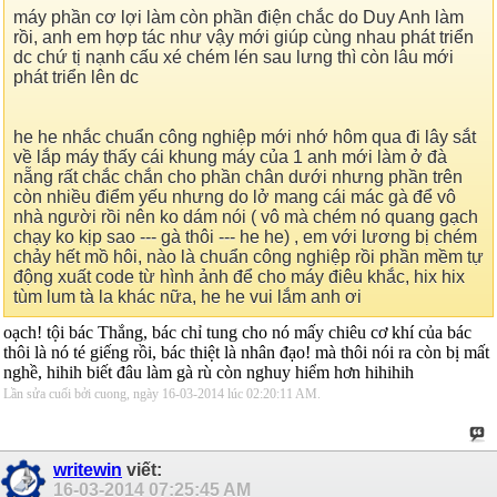
máy phần cơ lợi làm còn phần điện chắc do Duy Anh làm
rồi, anh em hợp tác như vậy mới giúp cùng nhau phát triển
dc chứ tị nạnh cấu xé chém lén sau lưng thì còn lâu mới
phát triển lên dc
he he nhắc chuẩn công nghiệp mới nhớ hôm qua đi lây sắt
về lắp máy thấy cái khung máy của 1 anh mới làm ở đà
nẵng rất chắc chắn cho phần chân dưới nhưng phần trên
còn nhiều điểm yếu nhưng do lở mang cái mác gà để vô
nhà người rồi nên ko dám nói ( vô mà chém nó quang gạch
chạy ko kịp sao --- gà thôi --- he he) , em với lương bị chém
chảy hết mồ hôi, nào là chuẩn công nghiệp rồi phần mềm tự
động xuất code từ hình ảnh để cho máy điêu khắc, hix hix
tùm lum tà la khác nữa, he he vui lắm anh ơi
oạch! tội bác Thắng, bác chỉ tung cho nó mấy chiêu cơ khí của bác
thôi là nó té giếng rồi, bác thiệt là nhân đạo! mà thôi nói ra còn bị mất
nghề, hihih biết đâu làm gà rù còn nghuy hiểm hơn hihihih
Lần sửa cuối bởi cuong, ngày 16-03-2014 lúc
02:20:11 AM
.
writewin
viết:
16-03-2014
07:25:45 AM