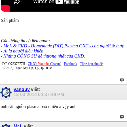
Sản phẩm
Các thông tin có liên quan:
-
Mr.L & CKD - Homemade (DIY) Plasma CNC - con người & máy
- Ai là người điều khiển.
-
Những CỘNG SỰ dễ thương nhất của CKD.
DT: O7837277II -
CKD's
Youtube
Channel
-
Facebook
-
Tổng hợp chủ đề
17 ds 3, Thạnh Mỹ Lợi, Q2, tp.HCM
vanquy
viết:
13-03-2014
04:37:49 PM
anh sài nguồn plasma bao nhiêu a vậy anh
Mr.L
viết: