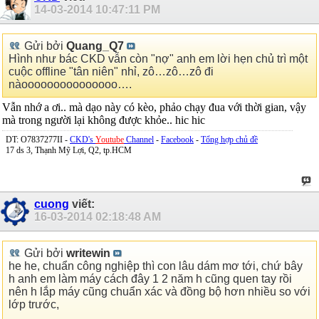
14-03-2014
10:47:11 PM
Gửi bởi
Quang_Q7
Hình như bác CKD vẫn còn "nợ" anh em lời hẹn chủ trì một
cuộc offline "tân niên" nhỉ, zô…zô…zô đi
nàooooooooooooooo….
Vẫn nhớ a ơi.. mà dạo này có kèo, phảo chạy đua với thời gian, vậy
mà trong người lại không được khỏe.. hic hic
DT: O7837277II -
CKD's
Youtube
Channel
-
Facebook
-
Tổng hợp chủ đề
17 ds 3, Thạnh Mỹ Lợi, Q2, tp.HCM
cuong
viết:
16-03-2014
02:18:48 AM
Gửi bởi
writewin
he he, chuẩn công nghiệp thì con lâu dám mơ tới, chứ bây
h anh em làm máy cách đây 1 2 năm h cũng quen tay rồi
nên h lắp máy cũng chuẩn xác và đồng bộ hơn nhiều so với
lớp trước,