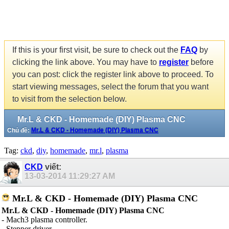
If this is your first visit, be sure to check out the
FAQ
by
clicking the link above. You may have to
register
before
you can post: click the register link above to proceed. To
start viewing messages, select the forum that you want
to visit from the selection below.
Mr.L & CKD - Homemade (DIY) Plasma CNC
Chủ đề:
Mr.L & CKD - Homemade (DIY) Plasma CNC
Tag:
ckd
,
diy
,
homemade
,
mr.l
,
plasma
CKD
viết:
13-03-2014
11:29:27 AM
Mr.L & CKD - Homemade (DIY) Plasma CNC
Mr.L & CKD - Homemade (DIY) Plasma CNC
- Mach3 plasma controller.
- Stepper driver