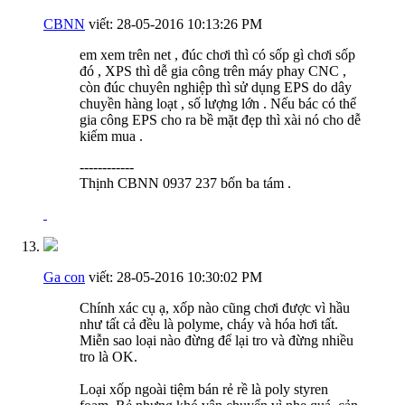
CBNN
viết:
28-05-2016
10:13:26 PM
em xem trên net , đúc chơi thì có sốp gì chơi sốp
đó , XPS thì dễ gia công trên máy phay CNC ,
còn đúc chuyên nghiệp thì sử dụng EPS do dây
chuyền hàng loạt , số lượng lớn . Nếu bác có thể
gia công EPS cho ra bề mặt đẹp thì xài nó cho dễ
kiếm mua .
------------
Thịnh CBNN 0937 237 bốn ba tám .
Ga con
viết:
28-05-2016
10:30:02 PM
Chính xác cụ ạ, xốp nào cũng chơi được vì hầu
như tất cả đều là polyme, cháy và hóa hơi tất.
Miễn sao loại nào đừng để lại tro và đừng nhiều
tro là OK.
Loại xốp ngoài tiệm bán rẻ rề là poly styren