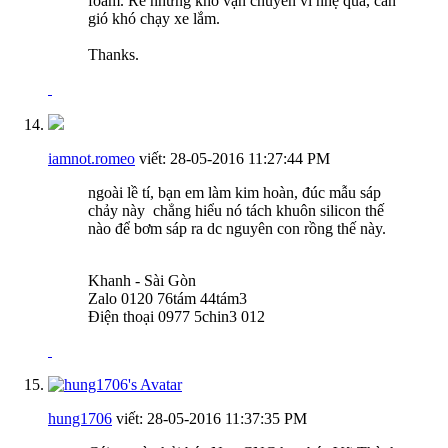
foam. Rẻ nhưng khó vận chuyển vì nhẹ quá, cản
gió khó chạy xe lắm.
Thanks.
iamnot.romeo
viết:
28-05-2016
11:27:44 PM
ngoài lề tí, bạn em làm kim hoàn, đúc mẫu sáp
chảy này
chẳng hiểu nó tách khuôn silicon thế
nào để bơm sáp ra dc nguyên con rồng thế này.
Khanh - Sài Gòn
Zalo 0120 76tám 44tám3
Điện thoại 0977 5chin3 012
hung1706
viết:
28-05-2016
11:37:35 PM