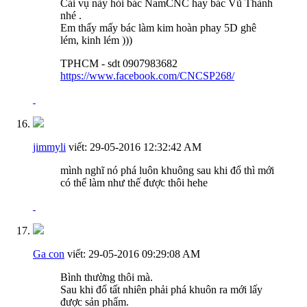
Cái vụ này hỏi bác NamCNC hay bác Vũ Thành
nhé
.
Em thấy mấy bác làm kim hoàn phay 5D ghê
lém, kinh lém
)))
TPHCM - sdt 0907983682
https://www.facebook.com/CNCSP268/
jimmyli
viết:
29-05-2016
12:32:42 AM
mình nghĩ nó phá luôn khuông sau khi đổ thì mới
có thể làm như thế được thôi hehe
Ga con
viết:
29-05-2016
09:29:08 AM
Bình thường thôi mà.
Sau khi đổ tất nhiên phải phá khuôn ra mới lấy
được sản phẩm.