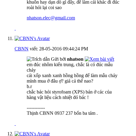
khuôn hay dạn dò gì đấy, để làm cái khác đi đúc
roài hỏi lại coi sao
nhatson.elec@gmail.com
CBNN
viết:
28-05-2016
09:44:24 PM
Gửi bởi
nhatson
em đúc nhôm kiến trung, chắc là có đúc mẫu
chảy
cái xốp xanh xanh hồng hồng để làm mẫu chảy
mình mua ở đâu ợ? giá cả thế nao?
b.r
chắc bác hỏi styrofoam (XPS) bán ở các của
hàng vật liệu cách nhiệt đó bác !
------------
Thịnh CBNN 0937 237 bốn ba tám .