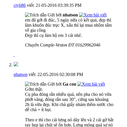
cty686
viết:
21-05-2016
03:39:35 PM
Gửi bởi
nhatson
em đã gởi đi đúc, 5 ngày nữa có kết quả, đẹp thì
làm khuôn đúc trục X, xấu thì lại mua nhôm tấm
về gia công
Đẹp thì cụ làm hộ em 3 cái nhé.
Chuyên Comple-Veston ĐT 01629962046
nhatson
viết:
22-05-2016
02:30:08 PM
Gửi bởi
Ga con
Gớm thật.
Cụ pha đóng rắn nhiều quá, nên pha cho nó vừa
phớt vàng, đóng rắn sau 30", cứng sau khoảng
2h là vừa đẹp. Khi chà giấy nhám thêm nước cho
dễ chà + ít bụi.
Theo e thì cho cái lưng nó dày lên và 2 cái gờ bắt
ray hẹp lại chút sẽ ổn hơn. Lưng mỏng quá sợ nó