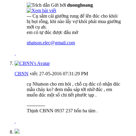
Gửi bởi
duonghoang
--- Cụ sắm cái giường rung để lên đúc cho khỏi
bị bọt rỗng, khi nào lấy vợ khỏi phải mua giường
mới cụ ah.
em có tự đúc được đâu mờ
nhatson.elec@gmail.com
CBNN
viết:
27-05-2016
07:31:29 PM
cụ Nhatson cho em hỏi , chỗ cụ đúc có nhận đúc
mẫu chảy ko? đem mẫu sáp tới nhờ đúc , em
muốn đúc một số chi tiết phước tạp .
------------
Thịnh CBNN 0937 237 bốn ba tám .