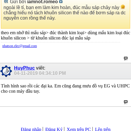
Gửi bởi
iamnot.romeo
ngoài lề tí, bạn em làm kim hoàn, đúc mẫu sáp chảy này
chẳng hiểu nó tách khuôn silicon thế nào để bơm sáp ra dc
nguyên con rồng thế này.
theo em nhớ thì mẩu sáp> đúc thành kim loại> dùng mẩu kim loại đúc
khuôn silicon > từ khuôn silicon đúc lại mẫu sáp
nhatson.elec@gmail.com
HuyPhuc
viết:
04-11-2019
04:34:10 PM
Tình hình sao rồi các đại ka. Em cũng đang mưu đồ vụ EG và UHPC
cho con máy đầu tay.
Đăng nhập
Đăng Ký
Xem trên PC
Lên trên