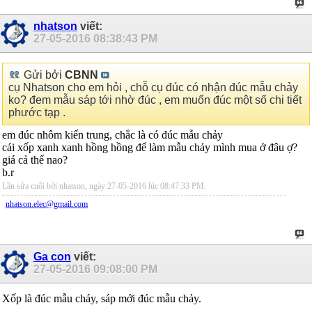
nhatson
viết:
27-05-2016
08:38:43 PM
Gửi bởi
CBNN
cụ Nhatson cho em hỏi , chỗ cụ đúc có nhận đúc mẫu chảy
ko? đem mẫu sáp tới nhờ đúc , em muốn đúc một số chi tiết
phước tạp .
em đúc nhôm kiến trung, chắc là có đúc mẫu chảy
cái xốp xanh xanh hồng hồng để làm mẫu chảy mình mua ở đâu ợ?
giá cả thế nao?
b.r
Lần sửa cuối bởi nhatson, ngày 27-05-2016 lúc
08:47:33 PM
.
nhatson.elec@gmail.com
Ga con
viết:
27-05-2016
09:08:00 PM
Xốp là đúc mẫu cháy, sáp mới đúc mẫu chảy.