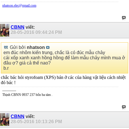
nhatson.elec@gmail.com
CBNN
viết:
28-05-2016
09:44:24 PM
Gửi bởi
nhatson
em đúc nhôm kiến trung, chắc là có đúc mẫu chảy
cái xốp xanh xanh hồng hồng để làm mẫu chảy mình mua ở
đâu ợ? giá cả thế nao?
b.r
chắc bác hỏi styrofoam (XPS) bán ở các của hàng vật liệu cách nhiệt
đó bác !
------------
Thịnh CBNN 0937 237 bốn ba tám .
CBNN
viết:
28-05-2016
10:13:26 PM