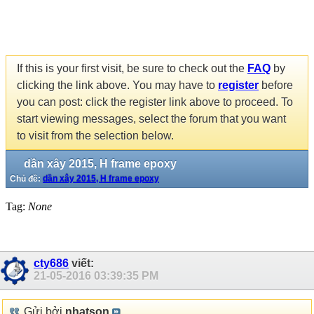
If this is your first visit, be sure to check out the
FAQ
by
clicking the link above. You may have to
register
before
you can post: click the register link above to proceed. To
start viewing messages, select the forum that you want
to visit from the selection below.
dần xây 2015, H frame epoxy
Chủ đề:
dần xây 2015, H frame epoxy
Tag:
None
cty686
viết:
21-05-2016
03:39:35 PM
Gửi bởi
nhatson