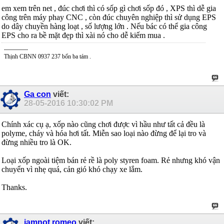
em xem trên net , đúc chơi thì có sốp gì chơi sốp đó , XPS thì dễ gia
công trên máy phay CNC , còn đúc chuyên nghiệp thì sử dụng EPS
do dây chuyền hàng loạt , số lượng lớn . Nếu bác có thể gia công
EPS cho ra bề mặt đẹp thì xài nó cho dễ kiếm mua .
------------
Thịnh CBNN 0937 237 bốn ba tám .
Ga con
viết:
28-05-2016
10:30:02 PM
Chính xác cụ ạ, xốp nào cũng chơi được vì hầu như tất cả đều là
polyme, cháy và hóa hơi tất. Miễn sao loại nào đừng để lại tro và
đừng nhiều tro là OK.
Loại xốp ngoài tiệm bán rẻ rề là poly styren foam. Rẻ nhưng khó vận
chuyển vì nhẹ quá, cản gió khó chạy xe lắm.
Thanks.
iamnot.romeo
viết: