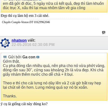
em đã gởi đi đúc, 5 ngày nữa có kết quả, đẹp thì làm khuôn
đúc trục X, xấu thì lại mua nhôm tấm về gia công
Đẹp thì cụ làm hộ em 3 cái nhé.
Chuyên Comple-Veston ĐT 01629962046
nhatson
viết:
22-05-2016
02:30:08 PM
Gửi bởi
Ga con
Gớm thật.
Cụ pha đóng rắn nhiều quá, nên pha cho nó vừa phớt vàng,
đóng rắn sau 30", cứng sau khoảng 2h là vừa đẹp. Khi chà
giấy nhám thêm nước cho dễ chà + ít bụi.
Theo e thì cho cái lưng nó dày lên và 2 cái gờ bắt ray hẹp
lại chút sẽ ổn hơn. Lưng mỏng quá sợ nó bị xoắn.
Thanks.
ý cụ là giống cái này đúng ko?