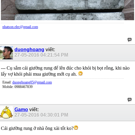
nhatson.elec@gmail.com
duonghoang
viết:
27-05-2016
04:21:54 PM
--- Cụ sắm cái giường rung để lên đúc cho khỏi bị bọt rỗng, khi nào
lấy vợ khỏi phải mua giường mới cụ ah.
Email:
duonghoang05@gmail.com
Mobile: 0988467839
Gamo
viết:
27-05-2016
04:30:01 PM
Cái giường rung ở nhà ông xài tốt ko?