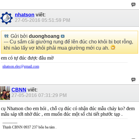
nhatson
viết:
27-05-2016
05:51:59 PM
Gửi bởi
duonghoang
--- Cụ sắm cái giường rung để lên đúc cho khỏi bị bọt rỗng,
khi nào lấy vợ khỏi phải mua giường mới cụ ah.
em có tự đúc được đâu mờ
nhatson.elec@gmail.com
CBNN
viết:
27-05-2016
07:31:29 PM
cụ Nhatson cho em hỏi , chỗ cụ đúc có nhận đúc mẫu chảy ko? đem
mẫu sáp tới nhờ đúc , em muốn đúc một số chi tiết phước tạp .
------------
Thịnh CBNN 0937 237 bốn ba tám .