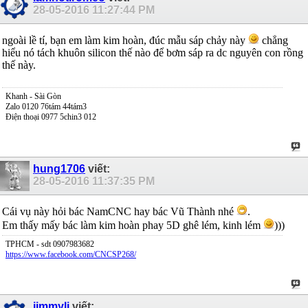
28-05-2016
11:27:44 PM
ngoài lề tí, bạn em làm kim hoàn, đúc mẫu sáp chảy này
chẳng
hiểu nó tách khuôn silicon thế nào để bơm sáp ra dc nguyên con rồng
thế này.
Khanh - Sài Gòn
Zalo 0120 76tám 44tám3
Điện thoại 0977 5chin3 012
hung1706
viết:
28-05-2016
11:37:35 PM
Cái vụ này hỏi bác NamCNC hay bác Vũ Thành nhé
.
Em thấy mấy bác làm kim hoàn phay 5D ghê lém, kinh lém
)))
TPHCM - sdt 0907983682
https://www.facebook.com/CNCSP268/
jimmyli
viết: