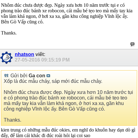
Nhôm đúc chưa được đẹp. Ngày xưa hơn 10 năm trước tụi e có
phong trào đúc bánh xe robocon, cái mẫu bé tẹo teo mà mấy tay kia
vẫn làm khá ngon, ở hơi xa xa, gần khu công nghiệp Vĩnh lộc ấy.
Bên Gò Vấp cũng có.
Thanks.
nhatson
viết:
27-05-2016
09:15:19 PM
Gửi bởi
Ga con
Xốp là đúc mẫu cháy, sáp mới đúc mẫu chảy.
Nhôm đúc chưa được đẹp. Ngày xưa hơn 10 năm trước tụi
e có phong trào đúc bánh xe robocon, cái mẫu bé tẹo teo
mà mấy tay kia vẫn làm khá ngon, ở hơi xa xa, gần khu
công nghiệp Vĩnh lộc ấy. Bên Gò Vấp cũng có.
Thanks.
kien trung có những mẫu đúc okies, em nghĩ do khuôn hay dạn dò gì
đấy, để làm cái khác đi đúc roài hỏi lại coi sao