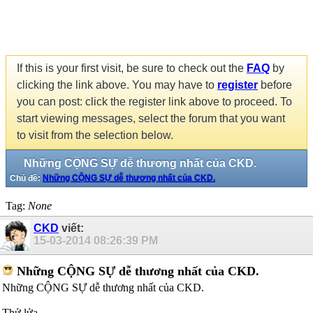
If this is your first visit, be sure to check out the
FAQ
by
clicking the link above. You may have to
register
before
you can post: click the register link above to proceed. To
start viewing messages, select the forum that you want
to visit from the selection below.
Những CỘNG SỰ dễ thương nhất của CKD.
Chủ đề:
Những CỘNG SỰ dễ thương nhất của CKD.
Tag:
None
CKD
viết:
15-03-2014
08:26:39 PM
Những CỘNG SỰ dễ thương nhất của CKD.
Những CỘNG SỰ dễ thương nhất của CKD.
Thử lửa.