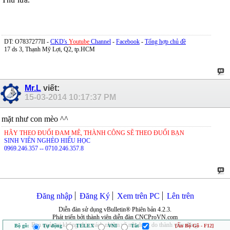
DT: O7837277II -
CKD's
Youtube
Channel
-
Facebook
-
Tổng hợp chủ đề
17 ds 3, Thạnh Mỹ Lợi, Q2, tp.HCM
Mr.L
viết:
15-03-2014
10:17:37 PM
mặt như con mèo ^^
HÃY THEO ĐUỔI ĐAM MÊ, THÀNH CÔNG SẼ THEO ĐUỔI BẠN
SINH VIÊN NGHÈO HIẾU HỌC
0969.246.357 -- 0710.246.357.8
Đăng nhập
Đăng Ký
Xem trên PC
Lên trên
Diễn đàn sử dụng vBulletin® Phiên bản 4.2.3.
Phát triển bởi thành viên diễn đàn CNCProVN.com
Ban quản trị không chịu trách nhiệm về nội dung do thành viên đăng.
Bộ gõ:
Tự động
TELEX
VNI
Tắt
[Ẩn Bộ Gõ - F12]