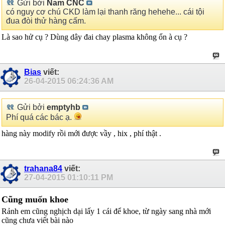
Gửi bởi
Nam CNC
có nguy cơ chú CKD làm lại thanh răng hehehe... cái tội
đua đòi thử hàng cấm.
Là sao hử cụ ? Dùng dây đai chay plasma không ổn à cụ ?
Bias
viết:
26-04-2015
06:24:36 AM
Gửi bởi
emptyhb
Phí quá các bác ạ.
hàng này modify rồi mới được vầy , hix , phí thật .
trahana84
viết:
27-04-2015
01:10:11 PM
Cũng muốn khoe
Rảnh em cũng nghịch dại lấy 1 cái để khoe, từ ngày sang nhà mới
cũng chưa viết bài nào