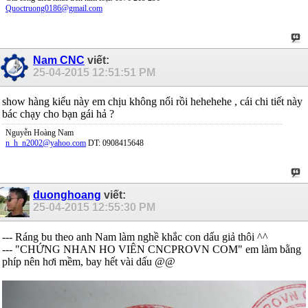
Quoctruong0186@gmail.com
Nam CNC
viết:
25-04-2015
12:51:51 PM
show hàng kiểu này em chịu không nổi rồi hehehehe , cái chi tiết này
bác chạy cho bạn gái hả ?
Nguyễn Hoàng Nam
n_h_n2002@yahoo.com
DT: 0908415648
duonghoang
viết:
25-04-2015
12:55:30 PM
--- Ráng bu theo anh Nam làm nghề khắc con dấu giả thôi ^^
--- "CHỨNG NHAN HO VIÊN CNCPROVN COM" em làm bằng
phíp nên hơi mềm, bay hết vài dấu @@