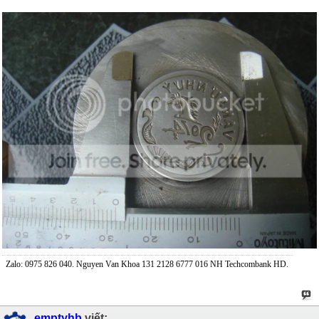
Zalo: 0975 826 040. Nguyen Van Khoa 131 2128 6777 016 NH Techcombank HD.
emptyhb
viết: