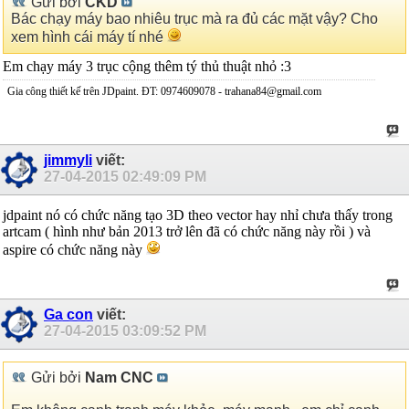
Gửi bởi
CKD
Bác chạy máy bao nhiêu trục mà ra đủ các mặt vậy? Cho
xem hình cái máy tí nhé
Em chạy máy 3 trục cộng thêm tý thủ thuật nhỏ :3
Gia công thiết kế trên JDpaint. ĐT: 0974609078 - trahana84@gmail.com
jimmyli
viết:
27-04-2015
02:49:09 PM
jdpaint nó có chức năng tạo 3D theo vector hay nhỉ chưa thấy trong
artcam ( hình như bản 2013 trở lên đã có chức năng này rồi ) và
aspire có chức năng này
Ga con
viết:
27-04-2015
03:09:52 PM
Gửi bởi
Nam CNC