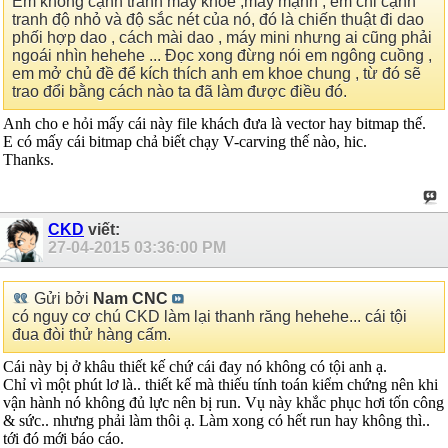
Em không cạnh tranh máy khỏe ,máy mạnh , em chỉ cạnh
tranh độ nhỏ và độ sắc nét của nó, đó là chiến thuật đi dao
phối hợp dao , cách mài dao , máy mini nhưng ai cũng phải
ngoái nhìn hehehe ... Đọc xong đừng nói em ngông cuồng ,
em mở chủ đề để kích thích anh em khoe chung , từ đó sẽ
trao đổi bằng cách nào ta đã làm được điều đó.
Anh cho e hỏi mấy cái này file khách đưa là vector hay bitmap thế.
E có mấy cái bitmap chả biết chạy V-carving thế nào, hic.
Thanks.
CKD
viết:
27-04-2015
03:36:00 PM
Gửi bởi
Nam CNC
có nguy cơ chú CKD làm lại thanh răng hehehe... cái tội
đua đòi thử hàng cấm.
Cái này bị ở khâu thiết kế chứ cái đay nó không có tội anh ạ.
Chỉ vì một phút lơ là.. thiết kế mà thiếu tính toán kiểm chứng nên khi
vận hành nó không đủ lực nên bị run. Vụ này khắc phục hơi tốn công
& sức.. nhưng phải làm thôi ạ. Làm xong có hết run hay không thì..
tới đó mới báo cáo.