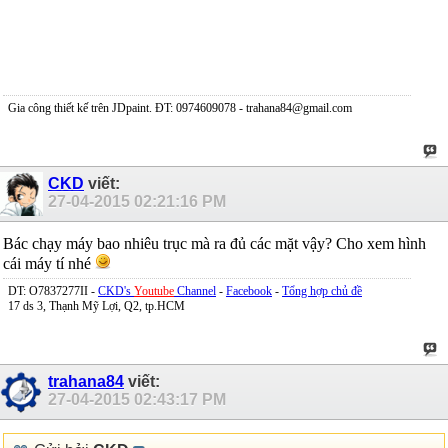
Gia công thiết kế trên JDpaint. ĐT: 0974609078 - trahana84@gmail.com
CKD
viết:
27-04-2015
02:21:16 PM
Bác chạy máy bao nhiêu trục mà ra đủ các mặt vậy? Cho xem hình
cái máy tí nhé
DT: O7837277II -
CKD's
Youtube
Channel
-
Facebook
-
Tổng hợp chủ đề
17 ds 3, Thạnh Mỹ Lợi, Q2, tp.HCM
trahana84
viết:
27-04-2015
02:43:17 PM