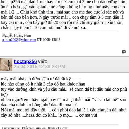
hoctap256 mài dao 1 me hay 2 me ? em mài 2 me cho dao vững hơn ,
ăn êm hơn , gá vào spindle nó cũng không bị rung như mấy con dao
mài 1/2.... Chịu khó tĩnh tâm , mài sao cho me dao cực kỉ sắc nét và
bén thì dao bền hơn. Ngày trước mài 1 con chạy tầm 3-5 con dấu là
bay cái mũi , còn bây giờ thì 20 con rồi mà chỉ suy giảm 1 xíu thôi ,
chắc chạy thêm 5-10 con nữa mới đi về nơi xa.
Nguyễn Hoàng Nam
n_h_n2002@yahoo.com
DT: 0908415648
hoctap256
viết:
25-04-2015
12:39:23 PM
máy mài nhà em được đầu tư đá rất kỹ .......
lúc nào cũng có ít nhất 3 cấp độ hạt khác nhau
tuy vào đường kính và yêu cầu mài....sẽ chọn đá bắt đầu mài cho phù
hợp
nhiều người em thấy ngại thay đá mà lại thắc mắc "vì sao lại thế" sao
dao của mình ko bóng như dao đi mua...?.
Nói mài mọt tới đây thôi..... còn phôi dao lại là 1 câu chuyện dài như
cây số nữa ....hazz đời cơ khí... lọ mọ........ cơ mà vui
Gia công điêu khắc trên kim loại. 0976 215 256