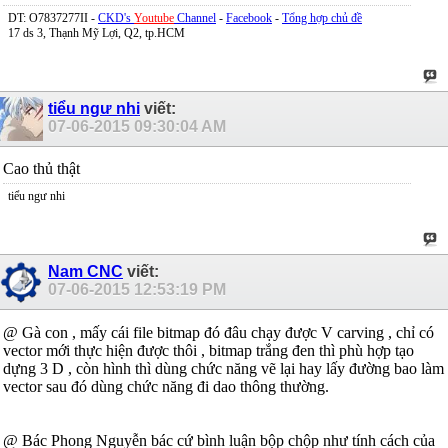
DT: O7837277II -
CKD's
Youtube
Channel
-
Facebook
-
Tổng hợp chủ đề
17 ds 3, Thạnh Mỹ Lợi, Q2, tp.HCM
tiểu ngư nhi
viết:
07-06-2015
09:30:04 AM
Cao thủ thật
tiểu ngư nhi
Nam CNC
viết:
07-06-2015
12:53:19 PM
@ Gà con , mấy cái file bitmap đó đâu chạy được V carving , chỉ có
vector mới thực hiện được thôi , bitmap trắng đen thì phù hợp tạo
dựng 3 D , còn hình thì dùng chức năng vẽ lại hay lấy đường bao làm
vector sau đó dùng chức năng đi dao thông thường.
@ Bác Phong Nguyễn bác cứ bình luận bộp chộp như tính cách của