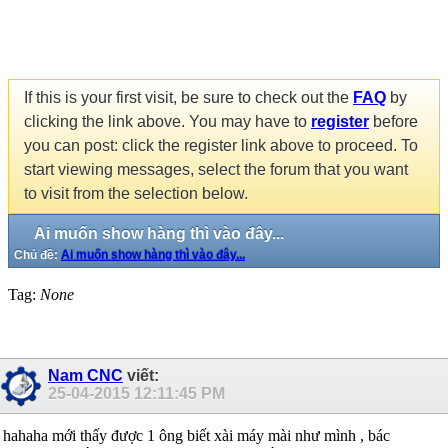
If this is your first visit, be sure to check out the
FAQ
by
clicking the link above. You may have to
register
before
you can post: click the register link above to proceed. To
start viewing messages, select the forum that you want
to visit from the selection below.
Ai muốn show hàng thì vào đây...
Chủ đề:
Ai muốn show hàng thì vào đây...
Tag:
None
Nam CNC
viết:
25-04-2015
12:11:45 PM
hahaha mới thấy được 1 ông biết xài máy mài như mình , bác