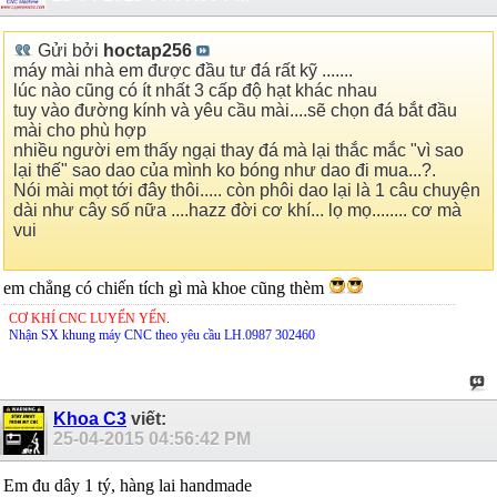
Gửi bởi
hoctap256
máy mài nhà em được đầu tư đá rất kỹ .......
lúc nào cũng có ít nhất 3 cấp độ hạt khác nhau
tuy vào đường kính và yêu cầu mài....sẽ chọn đá bắt đầu
mài cho phù hợp
nhiều người em thấy ngại thay đá mà lại thắc mắc "vì sao
lại thế" sao dao của mình ko bóng như dao đi mua...?.
Nói mài mọt tới đây thôi..... còn phôi dao lại là 1 câu chuyện
dài như cây số nữa ....hazz đời cơ khí... lọ mọ........ cơ mà
vui
em chẳng có chiến tích gì mà khoe cũng thèm
CƠ KHÍ CNC LUYẾN YẾN
.
Nhận SX khung máy CNC theo yêu cầu LH.0987 302460
Khoa C3
viết:
25-04-2015
04:56:42 PM
Em đu dây 1 tý, hàng lai handmade