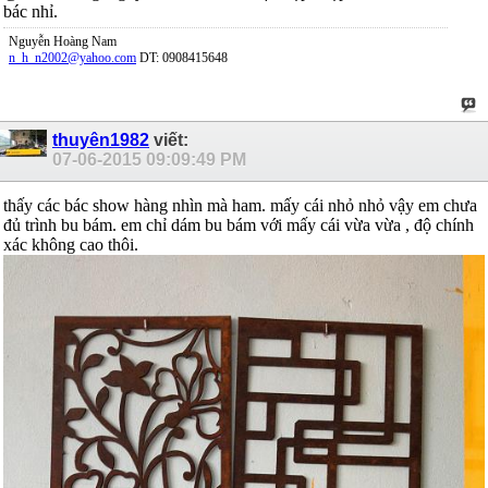
bác nhỉ.
Nguyễn Hoàng Nam
n_h_n2002@yahoo.com
DT: 0908415648
thuyên1982
viết:
07-06-2015
09:09:49 PM
thấy các bác show hàng nhìn mà ham. mấy cái nhỏ nhỏ vậy em chưa
đủ trình bu bám. em chỉ dám bu bám với mấy cái vừa vừa , độ chính
xác không cao thôi.