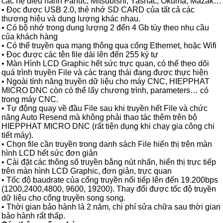
các hệ điều hành Fanuc, Mitsubishi, Yasnac, Okuma, Mazak…
• Đọc được USB 2.0, thẻ nhớ SD CARD của tất cả các
thương hiệu và dung lượng khác nhau.
• Có bộ nhớ trong dung lượng 2 đến 4 Gb tùy theo nhu cầu
của khách hàng
• Có thể truyền qua mạng thông qua cổng Ethernet, hoặc Wifi
• Đọc được các tên file dài lên đến 255 ký tự
• Màn Hình LCD Graphic hết sức trực quan, có thể theo dõi
quá trình truyền File và các trạng thái đang được thực hiện
• Ngoài tính năng truyền dữ liệu cho máy CNC, HIEPPHAT
MICRO DNC còn có thể lấy chương trình, parameters… có
trong máy CNC.
• Tự động quay về đầu File sau khi truyền hết File và chức
năng Auto Resend mà không phải thao tác thêm trên bộ
HIEPPHAT MICRO DNC (rất tiện dụng khi chạy gia công chi
tiết máy).
• Chọn file cần truyền trong danh sách File hiển thị trên màn
hình LCD hết sức đơn giản
• Cài đặt các thông số truyền bằng nút nhấn, hiển thị trực tiếp
trên màn hình LCD Graphic, đơn giản, trực quan
• Tốc độ baudrate của cổng truyền nối tiếp lên đến 19.200bps
(1200,2400,4800, 9600, 19200). Thay đổi được tốc độ truyền
dữ liệu cho cổng truyền song song.
• Thời gian bảo hành là 2 năm, chi phí sửa chữa sau thời gian
bảo hành rất thấp.