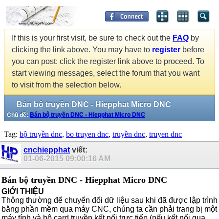
If this is your first visit, be sure to check out the
FAQ
by
clicking the link above. You may have to
register
before
you can post: click the register link above to proceed. To
start viewing messages, select the forum that you want
to visit from the selection below.
Bán bộ truyền DNC - Hiepphat Micro DNC
Chủ đề:
Bán bộ truyền DNC - Hiepphat Micro DNC
Tag:
bộ truyền dnc
,
bo truyen dnc
,
truyền dnc
,
truyen dnc
cnchiepphat
viết:
01-06-2015
09:00:16 AM
Bán bộ truyền DNC - Hiepphat Micro DNC
GIỚI THIỆU
Thông thường để chuyển đổi dữ liệu sau khi đã được lập trình
bằng phần mềm qua máy CNC, chúng ta cần phải trang bị một
máy tính và bộ card truyền kết nối trực tiếp (nếu kết nối qua