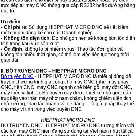
trực tiếp từ máy CNC thông qua cáp RS232 hoặc đường băng
đục lỗ.
Ưu điểm
•
Chi phí rẻ
: Sử dụng HIEPPHAT MICRO DNC sẽ tiết kiệm
một chi phí đáng kể cho các Doanh nghiệp
•
Không tốn diện tích
: Do nhỏ gọn nên sẽ không làm tốn diện
tích trong khu vực sản xuất.
•
Ổn định
, không lo bị nhiễm virus. Thao tác đơn giản và
không tốn nhiều thời gian, có thể làm việc liên tục trong thời
gian dài
II. BỘ TRUYỀN DNC – HIEPPHAT MICRO DNC
Bộ truyền DNC
- HIEPPHAT MICRO DNC là thiết bị dùng để
truyền chương trình gia công cho máy CNC (như máy phay
CNC, tiện CNC, máy CNC ngành chế biến gỗ, máy đột CNC,
máy thêu vi tính...). Bộ truyền này được thiết kế nhỏ gọn, dán
trục tiếp vào thân máy nhờ nam châm, không chiếm diện tích
nhà xưởng, thao tác nhanh và dễ dàng… là giải pháp thay thế
cho máy vi tính trong việc truyền DNC
HIEPPHAT MICRO DNC
BỘ TRUYỀN DNC - HIEPPHAT MICRO DNC tương thích với
các loại máy CNC hiện đang sử dụng tại Việt nam như: tất cả