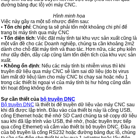
đường băng đục lỗ) với máy CNC.
Hình minh họa
Việc này gây ra một số nhược điểm sau:
•
Tốn chi phí
: Chúng ta sẽ phải tốn một khoảng chi phí để
trang bị máy tính qua máy CNC
•
Tốn diện tích
: Việc đặt máy tính tại khu vực sản xuất cũng là
một vấn đề cho các Doanh nghiệp, chúng ta cần khoảng 2m2
dành cho chỗ đặt máy tính và thao tác. Hơn nữa, các phụ kiện
như dây điện, dây cáp cũng làm tốn diện tích của khu vực sản
xuất.
•
Không ổn định
: Nếu các máy tính bị nhiễm virus thì khi
truyền dữ liệu qua máy CNC sẽ làm sai dữ liệu (do bị virus
làm mất dữ liệu) làm cho máy CNC bị chạy sai hoặc nếu 1
trong các thiết bị ngoại vi của máy tính bị hư hỏng cũng dẫn
tới hoạt động không ổn định
Sự cần thiết của
bộ truyền DNC
Bộ truyền DNC
là thiết bị để truyền dữ liệu vào máy CNC sau
khi đã được lập trình. Đầu vào của thiết bị này là cổng USB,
cổng Ethernet hoặc thẻ nhớ SD Card chúng ta sẽ copy dữ liệu
sau khi đã lập trình vào USB, thẻ nhớ, (hoặc truyền trực tiếp
qua cổng Ethernet) và cắm vào thiết bị bộ truyền DNC. Đầu ra
của bộ truyền là cổng RS232 hoặc đường băng đục lỗ, chúng
ta cần cấp điện cho thiết bị này qua 1 adapter hoặc lấy điện