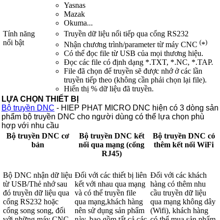
Yasnas
Mazak
Okuma...
Tính năng
Truyền dữ liệu nối tiếp qua cổng RS232
nổi bật
(
)
Nhận chương trình/parameter từ máy CNC
*
Có thể đọc file từ USB của mọi thương hiệu.
Đọc các file có định dạng *.TXT, *.NC, *.TAP.
File đã chọn để truyền sẽ được nhớ ở các lần
truyền tiếp theo (không cần phải chọn lại file).
Hiển thị % dữ liệu đã truyền.
LỰA CHỌN THIẾT BỊ
Bộ truyền DNC
- HIEP PHAT MICRO DNC hiện có 3 dòng sản
phẩm bộ truyền DNC cho người dùng có thể lựa chọn phù
hợp với nhu cầu
Bộ truyền DNC cơ
Bộ truyền DNC kết
Bộ truyền DNC có
bản
nối qua mạng (cổng
thêm kết nối WiFi
RJ45)
Bộ DNC nhận dữ liệu
Đối với các thiết bị liên
Đối với các khách
từ USB/Thẻ nhớ sau
kết với nhau qua mạng
hàng có thêm nhu
đó truyền dữ liệu qua
và có thể truyền file
cầu truyền dữ liệu
cổng RS232 hoặc
qua mạng,khách hàng
qua mạng không dây
cổng song song, đối
nên sử dụng sản phẩm
(Wifi), khách hàng
với những máy CNC
này, bao gồm tất cả các
có thể mua sản phẩm