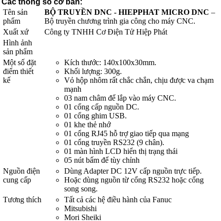
Các thông số cơ bản:
Tên sản
BỘ TRUYỀN DNC - HIEPPHAT MICRO DNC
–
phẩm
Bộ truyền chương trình gia công cho máy CNC.
Xuất xứ
Công ty TNHH Cơ Điện Tử Hiệp Phát
Hình ảnh
sản phẩm
Một số đặt
Kích thước: 140x100x30mm.
điểm thiết
Khối lượng: 300g.
kế
Vỏ hộp nhôm rất chắc chắn, chịu được va chạm
mạnh
03 nam châm để lắp vào máy CNC.
01 cổng cấp nguồn DC.
01 cổng ghim USB.
01 khe thẻ nhớ
01 cổng RJ45 hỗ trợ giao tiếp qua mạng
01 cổng truyền RS232 (9 chân).
01 màn hình LCD hiển thị trạng thái
05 nút bấm để tùy chỉnh
Nguồn điện
Dùng Adapter DC 12V cấp nguồn trực tiếp.
cung cấp
Hoặc dùng nguồn từ cổng RS232 hoặc cổng
song song.
Tương thích
Tất cả các hệ điều hành của Fanuc
Mitsubishi
Mori Sheiki