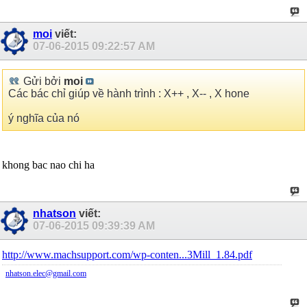
moi
viết:
07-06-2015
09:22:57 AM
Gửi bởi
moi
Các bác chỉ giúp về hành trình : X++ , X-- , X hone
ý nghĩa của nó
khong bac nao chi ha
nhatson
viết:
07-06-2015
09:39:39 AM
http://www.machsupport.com/wp-conten...3Mill_1.84.pdf
nhatson.elec@gmail.com