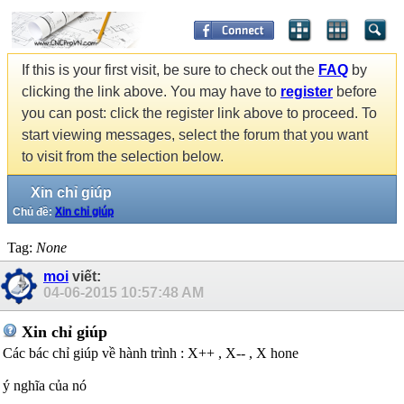
If this is your first visit, be sure to check out the
FAQ
by
clicking the link above. You may have to
register
before
you can post: click the register link above to proceed. To
start viewing messages, select the forum that you want
to visit from the selection below.
Xin chỉ giúp
Chủ đề:
Xin chỉ giúp
Tag:
None
moi
viết:
04-06-2015
10:57:48 AM
Xin chỉ giúp
Các bác chỉ giúp về hành trình : X++ , X-- , X hone
ý nghĩa của nó