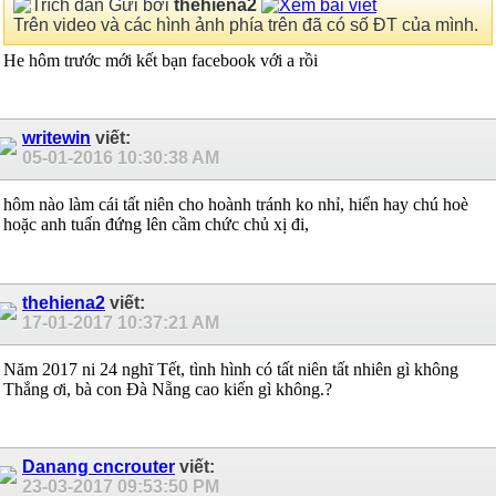
Gửi bởi
thehiena2
Trên video và các hình ảnh phía trên đã có số ĐT của mình.
He hôm trước mới kết bạn facebook với a rồi
writewin
viết:
05-01-2016
10:30:38 AM
hôm nào làm cái tất niên cho hoành tránh ko nhỉ, hiển hay chú hoè
hoặc anh tuấn đứng lên cầm chức chủ xị đi,
thehiena2
viết:
17-01-2017
10:37:21 AM
Năm 2017 ni 24 nghĩ Tết, tình hình có tất niên tất nhiên gì không
Thắng ơi, bà con Đà Nẵng cao kiến gì không.?
Danang cncrouter
viết:
23-03-2017
09:53:50 PM