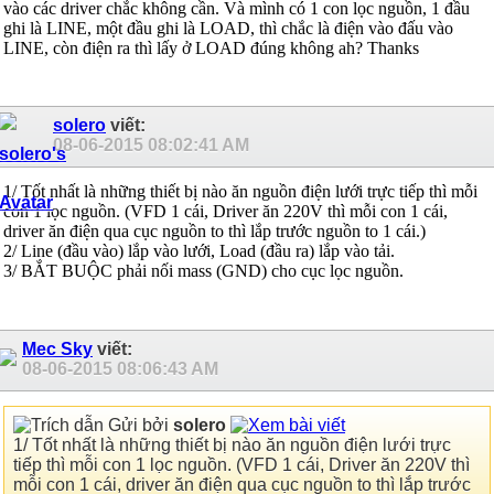
vào các driver chắc không cần. Và mình có 1 con lọc nguồn, 1 đầu
ghi là LINE, một đầu ghi là LOAD, thì chắc là điện vào đấu vào
LINE, còn điện ra thì lấy ở LOAD đúng không ah? Thanks
solero
viết:
08-06-2015
08:02:41 AM
1/ Tốt nhất là những thiết bị nào ăn nguồn điện lưới trực tiếp thì mỗi
con 1 lọc nguồn. (VFD 1 cái, Driver ăn 220V thì mỗi con 1 cái,
driver ăn điện qua cục nguồn to thì lắp trước nguồn to 1 cái.)
2/ Line (đầu vào) lắp vào lưới, Load (đầu ra) lắp vào tải.
3/ BẮT BUỘC phải nối mass (GND) cho cục lọc nguồn.
Mec Sky
viết:
08-06-2015
08:06:43 AM
Gửi bởi
solero
1/ Tốt nhất là những thiết bị nào ăn nguồn điện lưới trực
tiếp thì mỗi con 1 lọc nguồn. (VFD 1 cái, Driver ăn 220V thì
mỗi con 1 cái, driver ăn điện qua cục nguồn to thì lắp trước