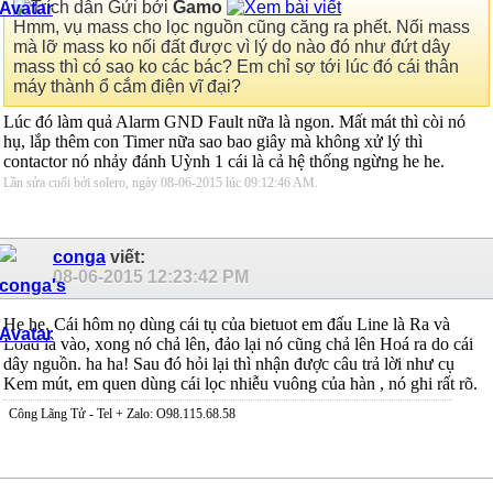
Gửi bởi
Gamo
Hmm, vụ mass cho lọc nguồn cũng căng ra phết. Nối mass
mà lỡ mass ko nối đất được vì lý do nào đó như đứt dây
mass thì có sao ko các bác? Em chỉ sợ tới lúc đó cái thân
máy thành ổ cắm điện vĩ đại?
Lúc đó làm quả Alarm GND Fault nữa là ngon. Mất mát thì còi nó
hụ, lắp thêm con Timer nữa sao bao giây mà không xử lý thì
contactor nó nhảy đánh Uỳnh 1 cái là cả hệ thống ngừng he he.
Lần sửa cuối bởi solero, ngày 08-06-2015 lúc
09:12:46 AM
.
conga
viết:
08-06-2015
12:23:42 PM
He he. Cái hôm nọ dùng cái tụ của bietuot em đấu Line là Ra và
Load là vào, xong nó chả lên, đảo lại nó cũng chả lên Hoá ra do cái
dây nguồn. ha ha! Sau đó hỏi lại thì nhận được câu trả lời như cụ
Kem mút, em quen dùng cái lọc nhiễu vuông của hàn , nó ghi rất rõ.
Công Lãng Tử - Tel + Zalo: O98.115.68.58