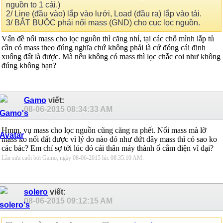
nguồn to 1 cái.)
2/ Line (đầu vào) lắp vào lưới, Load (đầu ra) lắp vào tải.
3/ BẮT BUỘC phải nối mass (GND) cho cục lọc nguồn.
Vấn đề nối mass cho lọc nguồn thì căng nhỉ, tại các chỗ mình lắp tủ
cần có mass theo đúng nghĩa chứ không phải là cứ đóng cái đinh
xuống đất là được. Mà nếu không có mass thì lọc chắc coi như không
đúng không bạn?
Gamo
viết:
08-06-2015
08:34:33 AM
Hmm, vụ mass cho lọc nguồn cũng căng ra phết. Nối mass mà lỡ
mass ko nối đất được vì lý do nào đó như đứt dây mass thì có sao ko
các bác? Em chỉ sợ tới lúc đó cái thân máy thành ổ cắm điện vĩ đại?
Lần sửa cuối bởi Gamo, ngày 08-06-2015 lúc
08:35:10 AM
.
solero
viết:
08-06-2015
09:12:15 AM