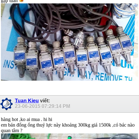
gặp tuấn
Tuan Kieu
viết:
23-06-2015
07:29:14 PM
hàng hot ,ko ai mua . hi hi
em bán đống ống thuỷ lực này khoảng 300kg giá 1500k ,có bác nào
quan tâm ?