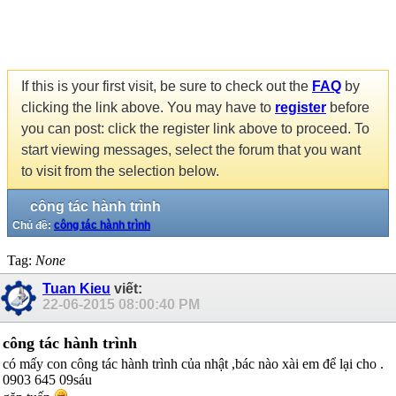
If this is your first visit, be sure to check out the
FAQ
by
clicking the link above. You may have to
register
before
you can post: click the register link above to proceed. To
start viewing messages, select the forum that you want
to visit from the selection below.
công tác hành trình
Chủ đề:
công tác hành trình
Tag:
None
Tuan Kieu
viết:
22-06-2015
08:00:40 PM
công tác hành trình
có mấy con công tác hành trình của nhật ,bác nào xài em để lại cho .
0903 645 09sáu