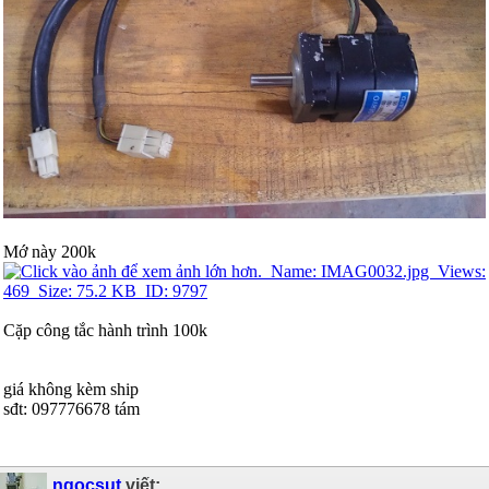
Mớ này 200k
Cặp công tắc hành trình 100k
giá không kèm ship
sđt: 097776678 tám
ngocsut
viết: