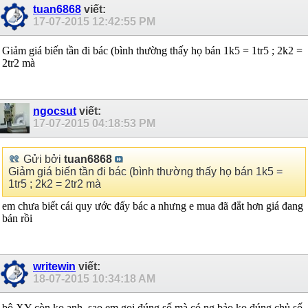
tuan6868
viết:
17-07-2015
12:42:55 PM
Giảm giá biến tần đi bác (bình thường thấy họ bán 1k5 = 1tr5 ; 2k2 =
2tr2 mà
ngocsut
viết:
17-07-2015
04:18:53 PM
Gửi bởi
tuan6868
Giảm giá biến tần đi bác (bình thường thấy họ bán 1k5 =
1tr5 ; 2k2 = 2tr2 mà
em chưa biết cái quy ước đấy bác a nhưng e mua đã đắt hơn giá đang
bán rồi
writewin
viết:
18-07-2015
10:34:18 AM
bộ XY còn ko anh, sao em gọi đúng số mà có ng bảo ko đúng chủ số