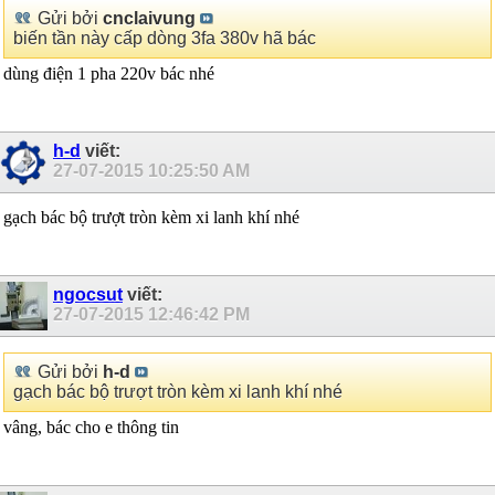
Gửi bởi
cnclaivung
biến tần này cấp dòng 3fa 380v hã bác
dùng điện 1 pha 220v bác nhé
h-d
viết:
27-07-2015
10:25:50 AM
gạch bác bộ trượt tròn kèm xi lanh khí nhé
ngocsut
viết:
27-07-2015
12:46:42 PM
Gửi bởi
h-d
gạch bác bộ trượt tròn kèm xi lanh khí nhé
vâng, bác cho e thông tin