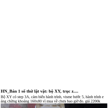
HN_Bán 1 số thứ lặt vặt: bộ XY, trục z....
Bộ XY có step 3A, cảm biến hành trình, visme bước 5, hành trình e
áng chừng khoảng 160x80 vì mua về chưa bao giờ đo. giá 2200k