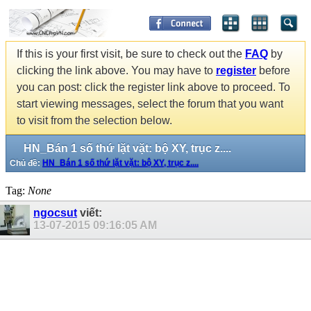
If this is your first visit, be sure to check out the
FAQ
by
clicking the link above. You may have to
register
before
you can post: click the register link above to proceed. To
start viewing messages, select the forum that you want
to visit from the selection below.
HN_Bán 1 số thứ lặt vặt: bộ XY, trục z....
Chủ đề:
HN_Bán 1 số thứ lặt vặt: bộ XY, trục z....
Tag:
None
ngocsut
viết:
13-07-2015
09:16:05 AM