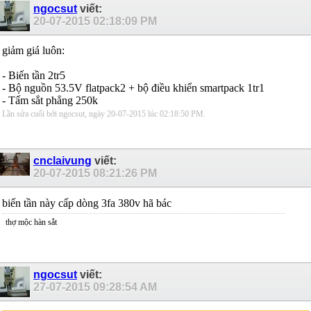
ngocsut
viết:
20-07-2015
02:18:09 PM
giảm giá luôn:
- Biến tần 2tr5
- Bộ nguồn 53.5V flatpack2 + bộ điều khiển smartpack 1tr1
- Tấm sắt phẳng 250k
Lần sửa cuối bởi ngocsut, ngày 20-07-2015 lúc
02:18:50 PM
.
cnclaivung
viết:
20-07-2015
08:21:26 PM
biến tần này cấp dòng 3fa 380v hã bác
thợ mộc hàn sắt
ngocsut
viết:
27-07-2015
09:28:54 AM