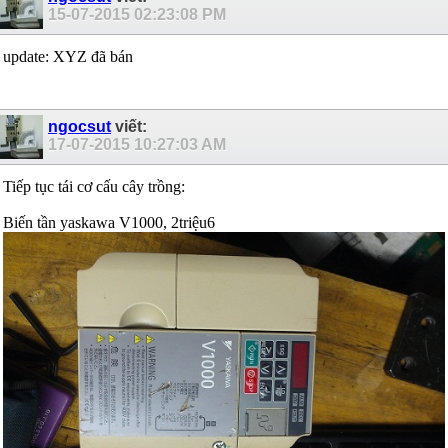
15-07-2015
02:23:08 PM
update: XYZ đã bán
ngocsut
viết:
17-07-2015
10:27:03 AM
Tiếp tục tái cơ cấu cây trồng:
Biến tần yaskawa V1000, 2triệu6