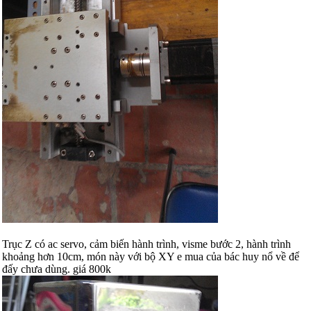
Trục Z có ac servo, cảm biến hành trình, visme bước 2, hành trình
khoảng hơn 10cm, món này với bộ XY e mua của bác huy nổ về để
đấy chưa dùng. giá 800k