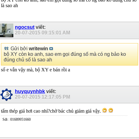
là sao ah
ngocsut
viết:
20-07-2015
09:15:01 AM
Gửi bởi
writewin
bộ XY còn ko anh, sao em gọi đúng số mà có ng bảo ko
đúng chủ số là sao ah
số e vẫn vậy mà, bộ XY e bán rồi a
huyquynhbk
viết:
20-07-2015
12:17:05 PM
tấm thép giá hơi cao nhỉ?chờ bác chủ giảm giá vậy.
Sđt : 01689951660