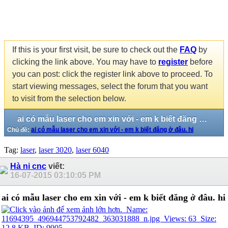
If this is your first visit, be sure to check out the
FAQ
by
clicking the link above. You may have to
register
before
you can post: click the register link above to proceed. To
start viewing messages, select the forum that you want
to visit from the selection below.
ai có mẫu laser cho em xin với - em k biết đăng ở đâu. hi
Chủ đề:
ai có mẫu laser cho em xin với - em k biết đăng ở đâu. hi
Tag:
laser
,
laser 3020
,
laser 6040
Hà ni cnc
viết:
16-07-2015
03:10:05 PM
ai có mẫu laser cho em xin với - em k biết đăng ở đâu. hi