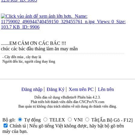
.......EM CẢM ƠN CÁC BÁC !!!
chúc các bác đầu tháng làm ăn may mắn
- Cây đến mùa , cây thay lá
Người đến lúc, người cũng thay lòng
Đăng nhập
Đăng Ký
Xem trên PC
Lên trên
Diễn đàn sử dụng vBulletin® Phiên bản 4.2.3.
Phát triển bởi thành viên diễn đàn CNCProVN.com
Ban quản trị không chịu trách nhiệm về nội dung do thành viên đăng.
Bộ gõ:
Tự động
TELEX
VNI
Tắt
[Ẩn Bộ Gõ - F12]
Chính tả | Nếu gõ tiếng Việt không được, hãy bật bộ gõ trên
máy của bạn.