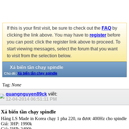
If this is your first visit, be sure to check out the
FAQ
by
clicking the link above. You may have to
register
before
you can post: click the register link above to proceed. To
start viewing messages, select the forum that you want
to visit from the selection below.
Xả biến tần chạy spindle
Chủ đề:
Xả biến tần chạy spindle
Tag:
None
quangnguyen89ck
viết:
12-04-2014
06:51:11 PM
Xả biến tần chạy spindle
Hàng LS Made in Korea chạy 1 pha 220, ra đươc 400Hz cho spindle
Giá: 3HP: 1990k
Giá: 5HP: 2490k