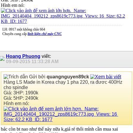
Hình em nó:
LH: 0917 một không chín 664
Chuyên cung cấp
linh kiện chế máy CNC
Hoang Phuong
viết:
09-09-2015
11:33:28 AM
Gửi bởi
quangnguyen89ck
Hàng LS Made in Korea chạy 1 pha 220, ra đươc 400Hz
cho spindle
Giá: 3HP: 1990k
Giá: 5HP: 2490k
Hình em nó:
bác còn bt nao như thế này nữa k,giá rẻ thôi mình cần mua xai