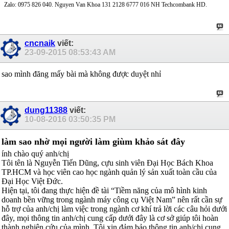
Zalo: 0975 826 040. Nguyen Van Khoa 131 2128 6777 016 NH Techcombank HD.
cncnaik
viết:
23-09-2015
08:53:43 AM
sao mình đăng mấy bài mà không được duyệt nhỉ
dung11388
viết:
10-08-2016
03:50:35 PM
làm sao nhờ mọi người làm giùm khảo sát đây
ính chào quý anh/chị
Tôi tên là Nguyễn Tiến Dũng, cựu sinh viên Đại Học Bách Khoa
TP.HCM và học viên cao học ngành quản lý sản xuất toàn cầu của
Đại Học Việt Đức.
Hiện tại, tôi đang thực hiện đề tài “Tiềm năng của mô hình kinh
doanh bền vững trong ngành máy công cụ Việt Nam” nên rất cần sự
hỗ trợ của anh/chị làm việc trong ngành cơ khí trả lời các câu hỏi dưới
đây, mọi thông tin anh/chị cung cấp dưới đây là cơ sở giúp tôi hoàn
thành nghiên cứu của mình. Tôi xin đảm bảo thông tin anh/chị cung