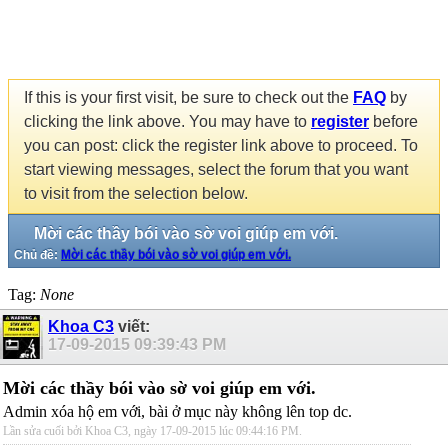
If this is your first visit, be sure to check out the
FAQ
by
clicking the link above. You may have to
register
before
you can post: click the register link above to proceed. To
start viewing messages, select the forum that you want
to visit from the selection below.
Mời các thầy bói vào sờ voi giúp em với.
Chủ đề:
Mời các thầy bói vào sờ voi giúp em với.
Tag:
None
Khoa C3
viết:
17-09-2015
09:39:43 PM
Mời các thầy bói vào sờ voi giúp em với.
Admin xóa hộ em với, bài ở mục này không lên top dc.
Lần sửa cuối bởi Khoa C3, ngày 17-09-2015 lúc
09:44:16 PM
.