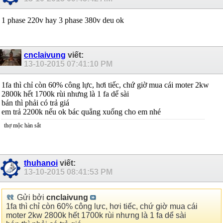
1 phase 220v hay 3 phase 380v deu ok
cnclaivung
viết:
13-10-2015
07:41:10 PM
1fa thì chỉ còn 60% công lực, hơi tiếc, chứ giờ mua cái moter 2kw
2800k hết 1700k rùi nhưng là 1 fa dể sài
bán thì phải có trả giá
em trả 2200k nếu ok bác quẳng xuống cho em nhé
thợ mộc hàn sắt
thuhanoi
viết:
13-10-2015
08:41:53 PM
Gửi bởi
cnclaivung
1fa thì chỉ còn 60% công lực, hơi tiếc, chứ giờ mua cái
moter 2kw 2800k hết 1700k rùi nhưng là 1 fa dể sài