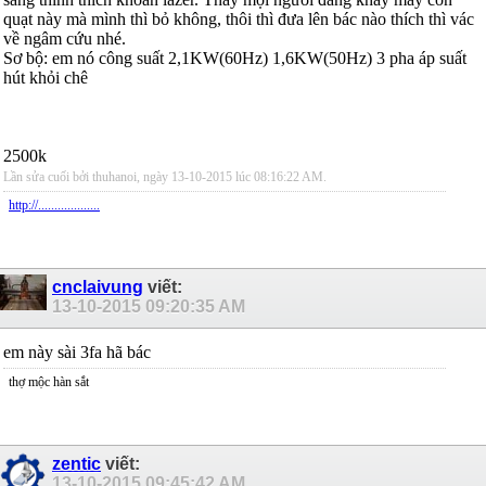
quạt này mà mình thì bỏ không, thôi thì đưa lên bác nào thích thì vác
về ngâm cứu nhé.
Sơ bộ: em nó công suất 2,1KW(60Hz) 1,6KW(50Hz) 3 pha áp suất
hút khỏi chê
2500k
Lần sửa cuối bởi thuhanoi, ngày 13-10-2015 lúc
08:16:22 AM
.
http://...................
cnclaivung
viết:
13-10-2015
09:20:35 AM
em này sài 3fa hã bác
thợ mộc hàn sắt
zentic
viết:
13-10-2015
09:45:42 AM