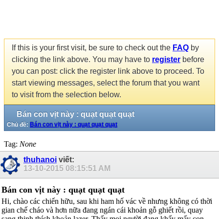
If this is your first visit, be sure to check out the
FAQ
by
clicking the link above. You may have to
register
before
you can post: click the register link above to proceed. To
start viewing messages, select the forum that you want
to visit from the selection below.
Bán con vịt này : quạt quạt quạt
Chủ đề:
Bán con vịt này : quạt quạt quạt
Tag:
None
thuhanoi
viết:
13-10-2015
08:15:51 AM
Bán con vịt này : quạt quạt quạt
Hi, chào các chiến hữu, sau khi ham hố vác về nhưng không có thời
gian chế cháo và hơn nữa đang ngán cái khoản gỗ ghiết rồi, quay
sang thinh thích khoản lazer. Thấy mọi người đang khấy mấy con