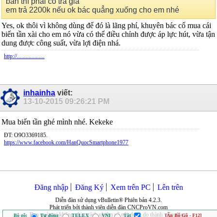
bán thì phải có trả giá
em trả 2200k nếu ok bác quẳng xuống cho em nhé
Yes, ok thôi vì không dùng để đó là lãng phí, khuyên bác cố mua cái
biến tần xài cho em nó vừa có thể điều chỉnh được áp lực hút, vừa tận
dung được công suất, vừa lợi điện nhá.
http://...................
inhainha
viết:
13-10-2015
09:26:21 PM
Mua biến tần ghé mình nhé. Kekeke
ĐT: O9O3369185.
https://www.facebook.com/HanQuocSmartphone1977
Đăng nhập
Đăng Ký
Xem trên PC
Lên trên
Diễn đàn sử dụng vBulletin® Phiên bản 4.2.3.
Phát triển bởi thành viên diễn đàn CNCProVN.com
Ban quản trị không chịu trách nhiệm về nội dung do thành viên đăng.
Bộ gõ:
Tự động
TELEX
VNI
Tắt
[Ẩn Bộ Gõ - F12]