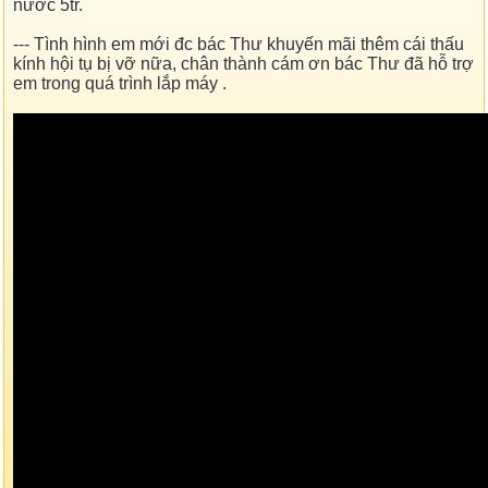
nước 5tr.
--- Tình hình em mới đc bác Thư khuyến mãi thêm cái thấu
kính hội tụ bị vỡ nữa, chân thành cám ơn bác Thư đã hỗ trợ
em trong quá trình lắp máy
.