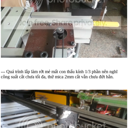
--- Quá trình lắp làm rớt mẻ mất con thấu kính 1/3 phần nên nghĩ
công suất cắt chưa tối đa, thử mica 2mm cắt vẫn chưa đứt hẳn.