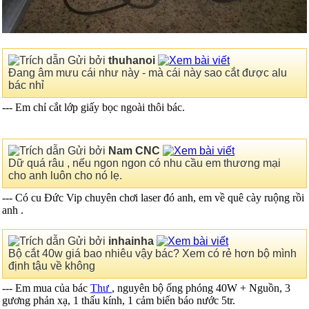
Gửi bởi
thuhanoi
Đang âm mưu cái như này - mà cái này sao cắt được alu
bác nhỉ
--- Em chỉ cắt lớp giấy bọc ngoài thôi bác.
Gửi bởi
Nam CNC
Dữ quá râu , nếu ngon ngon có nhu cầu em thương mại
cho anh luôn cho nó lẹ.
--- Có cu Đức Vip chuyên chơi laser đó anh, em về quê cày ruộng rồi
anh
.
Gửi bởi
inhainha
Bộ cắt 40w giá bao nhiêu vậy bác? Xem có rẻ hơn bộ mình
định tậu về không
--- Em mua của bác
Thư
, nguyên bộ ống phóng 40W + Nguồn, 3
gương phản xạ, 1 thấu kính, 1 cảm biến báo nước 5tr.