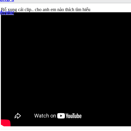
Bổ xung cái clip.. cho anh em nào thích tìm hiểu