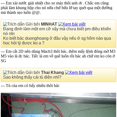
--- Em xài nước giải nhiệt cho xe máy thôi anh ơi
. Chắc em cũng
phải làm khung hộp cho nó nữa chứ bữa lỡ tay quét qua một đường
mà thành sẹo luôn @@.
Gửi bởi
MINHAT
Đang định làm một em cỡ vậy mà chưa biết pm điều khiển
nó ntn
Ko biết bác duonghoang ở đâu vậy nếu ở sg hôm nào qua
học hỏi tý được ko a ?
--- Em cắt 2D nên dùng Mach3 thôi bác, thêm mấy lệnh đóng mở M3
M5 vào là đc bác. Tiếc là em về quê luôn rồi bác ah chứ em ko còn ở
SG
Gửi bởi
Thai Khang
Sao không thấy cái tủ điện nhỉ?
--- Tủ của em có bấy nhiêu thôi bác