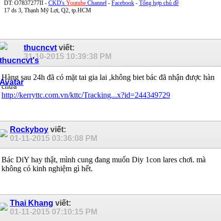
DT: O7837277II -
CKD's
Youtube
Channel
-
Facebook
-
Tổng hợp chủ đề
17 ds 3, Thạnh Mỹ Lợi, Q2, tp.HCM
thucncvt
viết:
31-10-2015
10:39:38 PM
Hàng sau 24h đã có mặt tai gia lai ,không biet bác đã nhận được hàn
chưa
http://kerryttc.com.vn/kttc/Tracking...x?id=244349729
Rockyboy
viết:
01-11-2015
03:36:08 PM
Bác DiY hay thật, mình cung đang muốn Diy 1con lares chơi. mà
không có kinh nghiệm gì hết.
Thai Khang
viết:
01-11-2015
07:10:15 PM