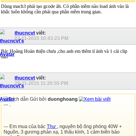
Dùng mach3 phải tạo gcode àh. Có phần mềm nào load ảnh vào là
khắc luôn không cần phải qua phần mềm trung gian.
thucncvt
viết:
03-11-2015
10:43:23 PM
Bác Hoàng Hoàn thiện chưa ,cho anh em thêm tí ảnh và 1 cái clip
nào
thucncvt
viết:
29-11-2015
11:20:55 PM
Gửi bởi
duonghoang
--- .
--- Em mua của bác
Thư
, nguyên bộ ống phóng 40W +
Nguồn, 3 gương phản xạ, 1 thấu kính, 1 cảm biến báo