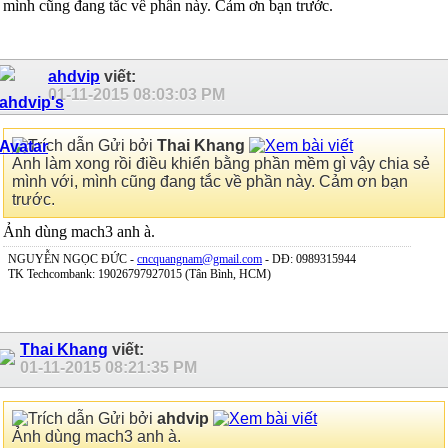
mình cũng đang tắc về phần này. Cảm ơn bạn trước.
ahdvip
viết:
01-11-2015
08:03:03 PM
Gửi bởi
Thai Khang
Anh làm xong rồi điều khiển bằng phần mềm gì vậy chia sẻ
mình với, mình cũng đang tắc về phần này. Cảm ơn bạn
trước.
Ảnh dùng mach3 anh à.
NGUYỄN NGỌC ĐỨC -
cncquangnam@gmail.com
- DĐ: 0989315944
TK Techcombank: 19026797927015 (Tân Bình, HCM)
Thai Khang
viết:
01-11-2015
08:21:35 PM
Gửi bởi
ahdvip
Ảnh dùng mach3 anh à.