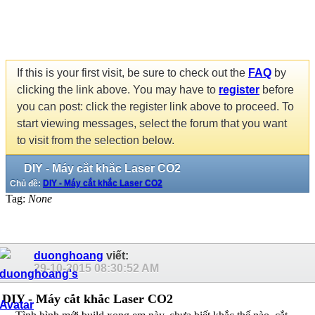
If this is your first visit, be sure to check out the
FAQ
by
clicking the link above. You may have to
register
before
you can post: click the register link above to proceed. To
start viewing messages, select the forum that you want
to visit from the selection below.
DIY - Máy cắt khắc Laser CO2
Chủ đề:
DIY - Máy cắt khắc Laser CO2
Tag:
None
duonghoang
viết:
29-10-2015
08:30:52 AM
DIY - Máy cắt khắc Laser CO2