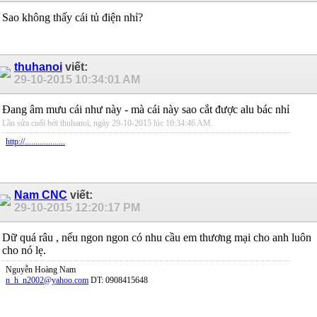
Sao không thấy cái tủ điện nhỉ?
thuhanoi
viết:
29-10-2015
10:34:01 AM
Đang âm mưu cái như này - mà cái này sao cắt được alu bác nhỉ
Lần sửa cuối bởi thuhanoi, ngày 29-10-2015 lúc
10:34:46 AM
.
http://...................
Nam CNC
viết:
29-10-2015
12:20:17 PM
Dữ quá râu , nếu ngon ngon có nhu cầu em thương mại cho anh luôn
cho nó lẹ.
Nguyễn Hoàng Nam
n_h_n2002@yahoo.com
DT: 0908415648