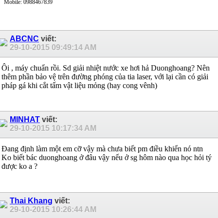
Mobile: 0988467839
ABCNC
viết:
29-10-2015
09:49:14 AM
Ôi , máy chuẩn rồi. Sd giải nhiệt nước xe hơi hả Duonghoang? Nên
thêm phần bảo vệ trên đường phóng của tia laser, với lại cần có giải
pháp gá khi cắt tấm vật liệu mỏng (hay cong vênh)
MINHAT
viết:
29-10-2015
10:17:34 AM
Đang định làm một em cỡ vậy mà chưa biết pm điều khiển nó ntn
Ko biết bác duonghoang ở đâu vậy nếu ở sg hôm nào qua học hỏi tý
được ko a ?
Thai Khang
viết:
29-10-2015
10:26:44 AM