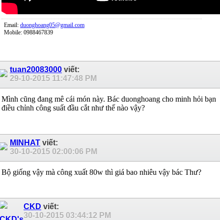
Email:
duonghoang05@gmail.com
Mobile: 0988467839
tuan20083000
viết:
29-10-2015
11:47:48 PM
Mình cũng đang mê cái món này. Bác duonghoang cho minh hỏi bạn
điều chỉnh công suất đầu cắt như thế nào vậy?
MINHAT
viết:
30-10-2015
02:00:06 PM
Bộ giống vậy mà công xuất 80w thì giá bao nhiêu vậy bác Thư?
CKD
viết:
30-10-2015
03:44:12 PM