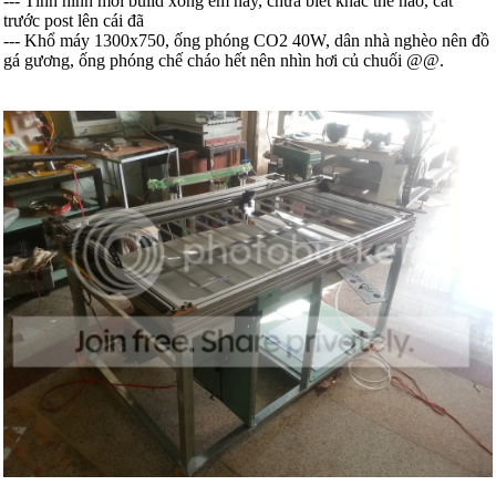
--- Tình hình mới build xong em này, chưa biết khắc thế nào, cắt
trước post lên cái đã
--- Khổ máy 1300x750, ống phóng CO2 40W, dân nhà nghèo nên đồ
gá gương, ống phóng chế cháo hết nên nhìn hơi củ chuối @@.