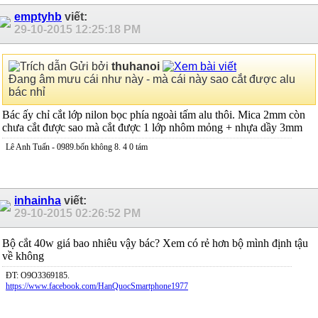
emptyhb
viết:
29-10-2015
12:25:18 PM
Gửi bởi
thuhanoi
Đang âm mưu cái như này - mà cái này sao cắt được alu
bác nhỉ
Bác ấy chỉ cắt lớp nilon bọc phía ngoài tấm alu thôi. Mica 2mm còn
chưa cắt được sao mà cắt được 1 lớp nhôm mỏng + nhựa dầy 3mm
Lê Anh Tuấn - 0989.bốn không 8. 4 0 tám
inhainha
viết:
29-10-2015
02:26:52 PM
Bộ cắt 40w giá bao nhiêu vậy bác? Xem có rẻ hơn bộ mình định tậu
về không
ĐT: O9O3369185.
https://www.facebook.com/HanQuocSmartphone1977