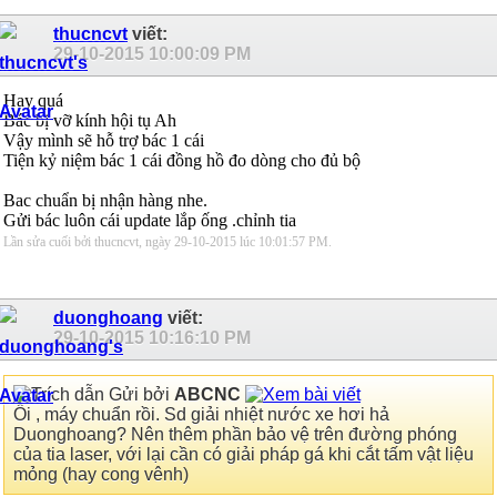
thucncvt
viết:
29-10-2015
10:00:09 PM
Hay quá
Bác bị vỡ kính hội tụ Ah
Vậy mình sẽ hỗ trợ bác 1 cái
Tiện kỷ niệm bác 1 cái đồng hồ đo dòng cho đủ bộ
Bac chuẩn bị nhận hàng nhe.
Gửi bác luôn cái update lắp ống .chỉnh tia
Lần sửa cuối bởi thucncvt, ngày 29-10-2015 lúc
10:01:57 PM
.
duonghoang
viết:
29-10-2015
10:16:10 PM
Gửi bởi
ABCNC
Ôi , máy chuẩn rồi. Sd giải nhiệt nước xe hơi hả
Duonghoang? Nên thêm phần bảo vệ trên đường phóng
của tia laser, với lại cần có giải pháp gá khi cắt tấm vật liệu
mỏng (hay cong vênh)