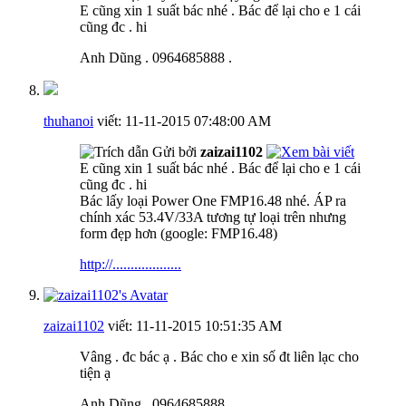
E cũng xin 1 suất bác nhé . Bác để lại cho e 1 cái
cũng đc . hi
Anh Dũng . 0964685888 .
thuhanoi
viết:
11-11-2015
07:48:00 AM
Gửi bởi
zaizai1102
E cũng xin 1 suất bác nhé . Bác để lại cho e 1 cái
cũng đc . hi
Bác lấy loại Power One FMP16.48 nhé. ÁP ra
chính xác 53.4V/33A tương tự loại trên nhưng
form đẹp hơn (google: FMP16.48)
http://...................
zaizai1102
viết:
11-11-2015
10:51:35 AM
Vâng . đc bác ạ . Bác cho e xin số đt liên lạc cho
tiện ạ
Anh Dũng . 0964685888 .