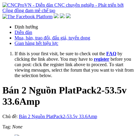
Định hướng
Diễn đàn
Mua, bán, trao đổi, đấu giá, tuyển dụng
Gian hàng hết hiệu lực
If this is your first visit, be sure to check out the
FAQ
by
clicking the link above. You may have to
register
before you
can post: click the register link above to proceed. To start
viewing messages, select the forum that you want to visit from
the selection below.
Bán 2 Nguồn PlatPack2-53.5v
33.6Amp
Chủ đề:
Bán 2 Nguồn PlatPack2-53.5v 33.6Amp
Tag:
None