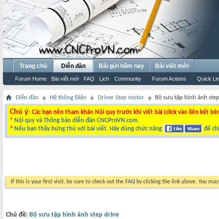
Trang chủ
Diễn đàn
Bài gửi hôm nay
Bài viết mới
Forum Home
Bài viết mới
FAQ
Lịch
Community
Forum Actions
Quick Li
Diễn đàn
Hệ thống Điện
Driver Step motor
Bộ sưu tập hình ảnh step
Chú ý
: Các bạn nên tham khảo Nội quy trước khi viết bài (click vào liên kết bê
*
Nội quy và Thông báo diễn đàn CNCProVN.com
*
Nếu bạn thấy hứng thú với bài viết. Hãy dùng chức năng
để chi
If this is your first visit, be sure to check out the
FAQ
by clicking the link above. You ma
Chủ đề:
Bộ sưu tập hình ảnh step drive