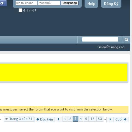
Help
Đăng Ký
Ghi nhớ?
Tìm kiếm nâng cao
ing messages, select the forum that you want to visit from the selection below.
Trang 3 của 71
1
2
3
4
5
13
53
...
4
Đầu tiên
Cuối