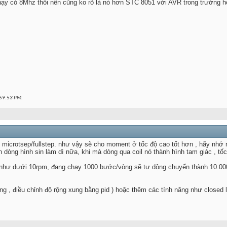
hạy có 8Mhz thôi nên cũng ko rõ là nó hơn STC 8051 với AVR trong trường 
59:53 PM
.
 microtsep/fullstep. như vậy sẽ cho moment ở tốc độ cao tốt hơn , hãy nhớ 
 dòng hình sin làm dì nữa, khi mà dòng qua coil nó thành hình tam giác , tố
ậm như dưới 10rpm, đang chạy 1000 bước/vòng sẽ tự dộng chuyển thành 10.0
òng , điều chỉnh độ rộng xung bằng pid ) hoặc thêm các tính năng như closed l