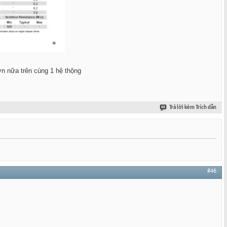
 hơn nữa trên cùng 1 hệ thộng
Trả lời kèm Trích dẫn
#46