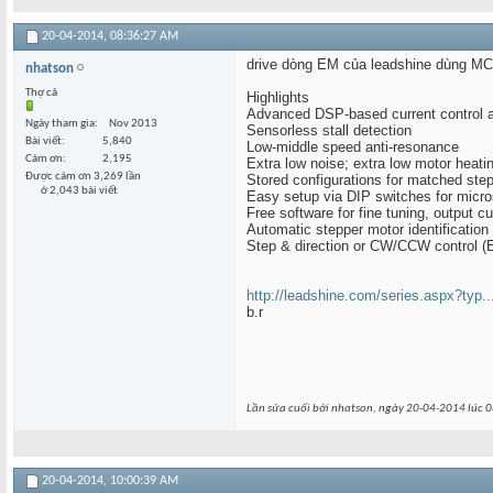
20-04-2014,
08:36:27 AM
drive dòng EM của leadshine dùng MCU
nhatson
Thợ cả
Highlights
Advanced DSP-based current control a
Ngày tham gia
Nov 2013
Sensorless stall detection
Bài viết
5,840
Low-middle speed anti-resonance
Cám ơn
2,195
Extra low noise; extra low motor hea
Được cám ơn 3,269 lần
Stored configurations for matched ste
ở 2,043 bài viết
Easy setup via DIP switches for micros
Free software for fine tuning, output cur
Automatic stepper motor identification 
Step & direction or CW/CCW control (
http://leadshine.com/series.aspx?typ
b.r
Lần sửa cuối bởi nhatson, ngày 20-04-2014 lúc
0
20-04-2014,
10:00:39 AM