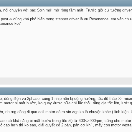
 nói chuyện với bác Sơn mới mở rộng tầm mắt. Trước giờ cứ tưởng driver
post & cũng khá phổ biến trong stepper driver là vụ Resonance, em vẫn chưa 
esonance ko?
e, dòng điện và 2phase, cùng 1 nhịp nên bị cộng hưởng, tốc độ thấp >> micros
m motor bị mất bước, ko quay được nữa chĩ lắc thôi, tăng gia tốc lên, lướt
n, nhưng dòng đi qua coil motor có ra sin đẹp ko là chuyện khác ( linh kiện, 
ase có khả năng bi mất bước trong tốc độ từ 400<>900rpm, cũng cho motor ch
độ cao hơn thì ko sao, giải quyết có 2 pán, pán cơ khí , mấy con motor vext