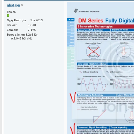
nhatson
Thợ cả
Ngày tham gia
Nov 2013
Bài viết
5,840
Cám ơn
2,195
Được cám ơn 3,269 lần
ở 2,043 bài viết