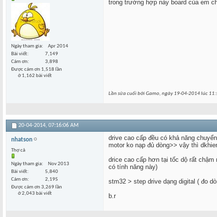
trong trường hợp này board của em c
Ngày tham gia
Apr 2014
Bài viết
7,149
Cám ơn
3,898
Được cám ơn 1,518 lần
ở 1,162 bài viết
Lần sửa cuối bởi Gamo, ngày 19-04-2014 lúc
11:
20-04-2014,
07:16:06 AM
drive cao cấp đều có khả năng chuyển
nhatson
motor ko nạp đủ dòng>> vậy thì dkhien
Thợ cả
drice cao cấp hơn tại tốc dộ rất ch
Ngày tham gia
Nov 2013
có tính năng này)
Bài viết
5,840
Cám ơn
2,195
stm32 > step drive dạng digital ( đo d
Được cám ơn 3,269 lần
ở 2,043 bài viết
b.r