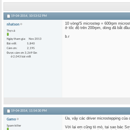
19-04-2014,
10:53:52 PM
10 vòng/S microstep = 600rpm microste
nhatson
ở tốc độ trên 200rpm, dòng đã bắt đầu
Thợ cả
b.r
Ngày tham gia
Nov 2013
Bài viết
5,840
Cám ơn
2,195
Được cám ơn 3,269 lần
ở 2,043 bài viết
19-04-2014,
11:54:30 PM
Ủa, vậy các driver microstepping của 
Gamo
Spam killer
Với lại em cũng tò mò, tại sao bác S