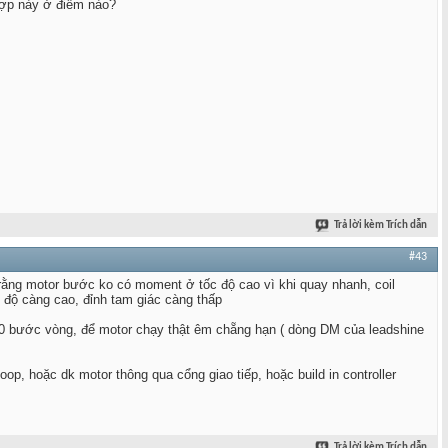
hợp này ở điểm nào?
Trả lời kèm Trích dẫn
#43
rằng motor bước ko có moment ở tốc độ cao vì khi quay nhanh, coil
c độ càng cao, đỉnh tam giác càng thấp
00 bước vòng, để motor chạy thật êm chẵng hạn ( dòng DM của leadshine
oop, hoặc dk motor thông qua cổng giao tiếp, hoặc build in controller
Trả lời kèm Trích dẫn