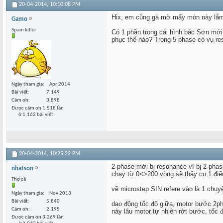
20-04-2014,
10:10:08 PM
Hix, em cũng gà mờ mấy món này lắm,
Gamo
Spam killer
Có 1 phần trong cái hình bác Sơn mới 
phục thế nào? Trong 5 phase có vụ r
Ngày tham gia
Apr 2014
Bài viết
7,149
Cám ơn
3,898
Được cám ơn 1,518 lần
ở 1,162 bài viết
20-04-2014,
10:25:22 PM
2 phase mới bị resonance vì bị 2 phas
nhatson
chạy từ 0<>200 vòng sẽ thấy co 1 điể
Thợ cả
về microstep SIN refere vào là 1 chuyệ
Ngày tham gia
Nov 2013
Bài viết
5,840
dao động tốc độ giữa, motor bước 2ph
Cám ơn
2,195
này lâu motor tự nhiên rớt bước, tốc 
Được cám ơn 3,269 lần