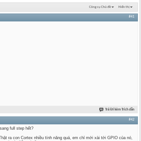
Công cụ Chủ đề
Hiển thị
#41
Trả lời kèm Trích dẫn
#42
ang full step hết?
ật ra con Cortex nhiều tính năng quá, em chỉ mới xài tới GPIO của nó,