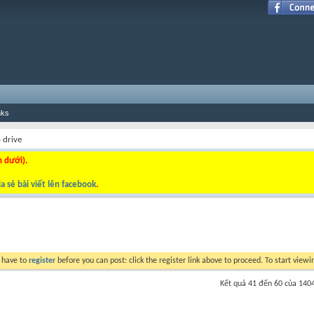
nks
 drive
n dưới).
a sẻ bài viết lên facebook
.
y have to
register
before you can post: click the register link above to proceed. To start view
Kết quả 41 đến 60 của 140