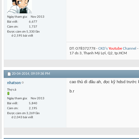
Ngày tham gia
Nov 2013
Bài viết
6,677
Cám ơn
1,737
Được cám ơn 5,330 lần
ở 2,595 bài viết
DT: O7837277II -
CKD's
Youtube
Channel
17 ds 3, Thạnh Mỹ Lợi, Q2, tp.HCM
20-04-2014,
09:59:36 PM
cao thủ dì đâu ah, đọc kỹ hdsd trước 
nhatson
Thợ cả
b.r
Ngày tham gia
Nov 2013
Bài viết
5,840
Cám ơn
2,195
Được cám ơn 3,269 lần
ở 2,043 bài viết