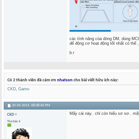
các tính năng của dòng DM, dùng MCU 
để động cơ hoạt động tốt nhất có thể , 
b.r
Có 2 thành viên đã cám ơn
nhatson
cho bài viết hữu ích này:
CKD
,
Gamo
20-04-2014,
08:08:40 PM
Mấy cái này.. chỉ còn hiểu sơ sơ.. mấ
CKD
Thợ bậc 6