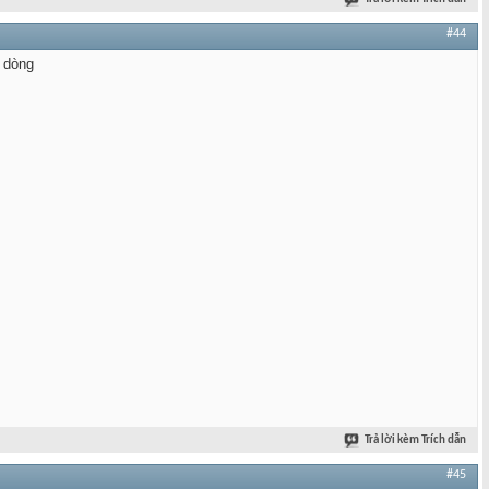
#44
o dòng
Trả lời kèm Trích dẫn
#45