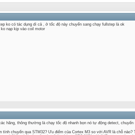
p ko có tác dụng dì cả , ở tốc độ này chuyển sang chạy fullstep là ok
 ko nạp kịp vào coil motor
các hãng, thông thường là chạy tốc độ nhanh bọn nó tự động detect, chuyển s
ơn tính chuyển qua STM32? Ưu điểm của Cortex M3 so với AVR là chỗ nào? Th