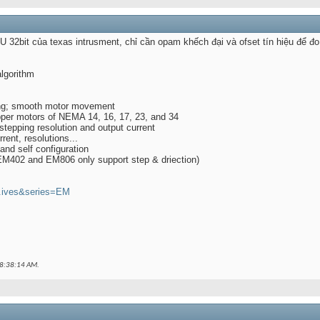
 32bit của texas intrusment, chỉ cần opam khếch đại và ofset tín hiệu để đ
lgorithm
ting; smooth motor movement
pper motors of NEMA 14, 16, 17, 23, and 34
tepping resolution and output current
rent, resolutions...
and self configuration
EM402 and EM806 only support step & driection)
...ives&series=EM
8:38:14 AM
.