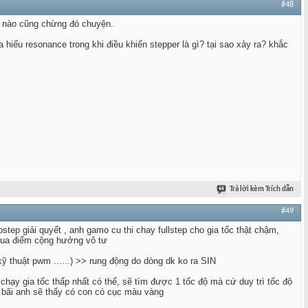
#48
 nào cũng chừng đó chuyện.
hiểu resonance trong khi điều khiển stepper là gì? tại sao xảy ra? khắc
Trả lời kèm Trích dẫn
#49
tep giải quyết , anh gamo cu thi chay fullstep cho gia tốc thật chậm,
 qua điểm cộng hưởng vô tư
kỹ thuật pwm ......) >> rung động do dòng dk ko ra SIN
ạy gia tốc thấp nhất có thể, sẽ tìm được 1 tốc độ mà cứ duy trì tốc độ
a bãi anh sẽ thấy có con có cục màu vàng