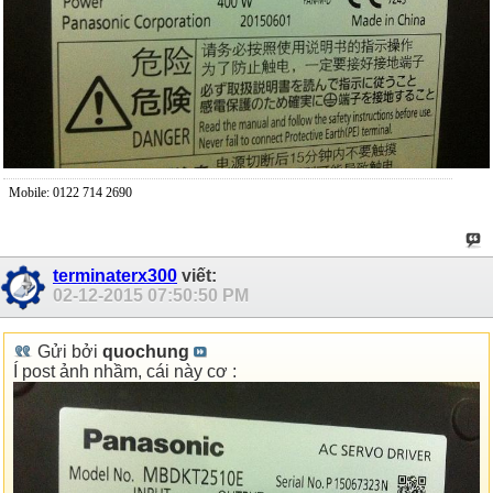
Mobile: 0122 714 2690
terminaterx300
viết:
02-12-2015
07:50:50 PM
Gửi bởi
quochung
Í post ảnh nhầm, cái này cơ :