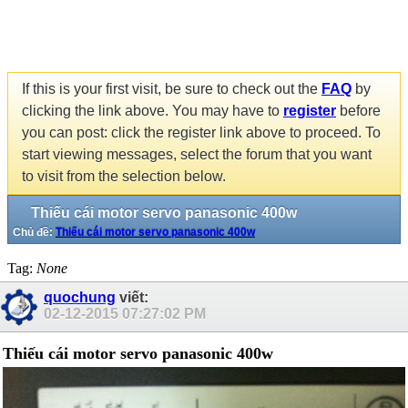
If this is your first visit, be sure to check out the
FAQ
by
clicking the link above. You may have to
register
before
you can post: click the register link above to proceed. To
start viewing messages, select the forum that you want
to visit from the selection below.
Thiếu cái motor servo panasonic 400w
Chủ đề:
Thiếu cái motor servo panasonic 400w
Tag:
None
quochung
viết:
02-12-2015
07:27:02 PM
Thiếu cái motor servo panasonic 400w