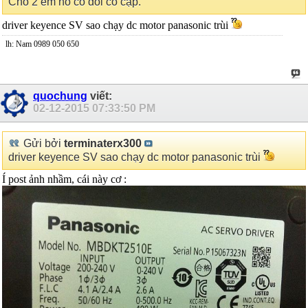
Cho 2 em nó có đôi có cặp.
driver keyence SV sao chạy dc motor panasonic trùi
lh: Nam 0989 050 650
quochung
viết:
02-12-2015
07:33:50 PM
Gửi bởi
terminaterx300
driver keyence SV sao chạy dc motor panasonic trùi
Í post ảnh nhầm, cái này cơ :