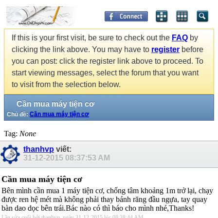
If this is your first visit, be sure to check out the
FAQ
by
clicking the link above. You may have to
register
before
you can post: click the register link above to proceed. To
start viewing messages, select the forum that you want
to visit from the selection below.
Cần mua máy tiện cơ
Chủ đề:
Cần mua máy tiện cơ
Tag:
None
thanhvp
viết:
31-12-2015
08:37:53 AM
Cần mua máy tiện cơ
Bên mình cần mua 1 máy tiện cơ, chống tâm khoảng 1m trở lại, chạy
được ren hệ mét mà không phải thay bánh răng đầu ngựa, tay quay
bàn dao dọc bên trái.Bác nào có thì báo cho mình nhé,Thanks!
Lần sửa cuối bởi thanhvp, ngày 31-12-2015 lúc
08:38:44 AM
.