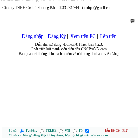
Công ty TNHH Cơ khí Phương Bắc - 0983.284.744 - thanhpb@gmail.com
Đăng nhập
Đăng Ký
Xem trên PC
Lên trên
Diễn đàn sử dụng vBulletin® Phiên bản 4.2.3.
Phát triển bởi thành viên diễn đàn CNCProVN.com
Ban quản trị không chịu trách nhiệm về nội dung do thành viên đăng.
Bộ gõ:
Tự động
TELEX
VNI
Tắt
[Ẩn Bộ Gõ - F12]
Chính tả | Nếu gõ tiếng Việt không được, hãy bật bộ gõ trên máy của bạn.