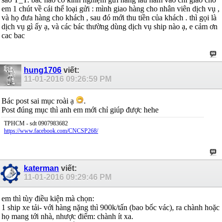
em 1 chút về cái thể loại gửi : mình giao hàng cho nhân viên dịch vụ ,
và họ đưa hàng cho khách , sau đó mới thu tiền của khách . thì gọi là
dịch vụ gì ấy ạ, và các bác thường dùng dịch vụ ship nào ạ, e cảm ơn
cac bac
hung1706
viết:
11-01-2016
09:26:59 PM
Bác post sai mục roài ạ
.
Post đúng mục thì anh em mới chỉ giúp được hehe
TPHCM - sdt 0907983682
https://www.facebook.com/CNCSP268/
katerman
viết:
11-01-2016
09:29:46 PM
em thì tùy điều kiện mà chọn:
1 ship xe tải- với hàng nặng thì 900k/tấn (bao bốc vác), ra chành hoặc
họ mang tới nhà, nhược điểm: chành ít xa.