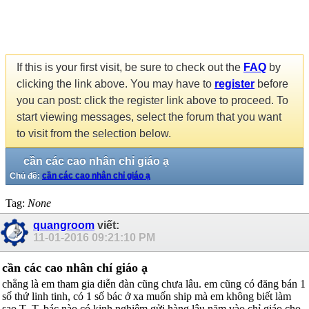
If this is your first visit, be sure to check out the
FAQ
by
clicking the link above. You may have to
register
before
you can post: click the register link above to proceed. To
start viewing messages, select the forum that you want
to visit from the selection below.
cần các cao nhân chỉ giáo ạ
Chủ đề:
cần các cao nhân chỉ giáo ạ
Tag:
None
quangroom
viết:
11-01-2016
09:21:10 PM
cần các cao nhân chỉ giáo ạ
chẳng là em tham gia diễn đàn cũng chưa lâu. em cũng có đăng bán 1
số thứ linh tinh, có 1 số bác ở xa muốn ship mà em không biết làm
sao T_T. bác nào có kinh nghiệm gửi hàng lâu năm vào chỉ giáo cho