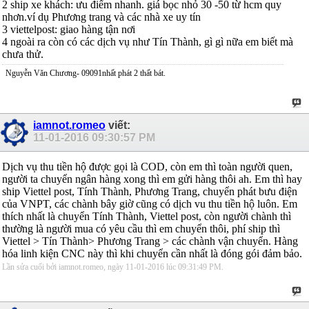
2 ship xe khách: ưu điểm nhanh. giá bọc nhỏ 30 -50 từ hcm quy
nhơn.ví dụ Phương trang và các nhà xe uy tín
3 viettelpost: giao hàng tận nơi
4 ngoài ra còn có các dịch vụ như Tín Thành, gì gì nữa em biết mà
chưa thử.
Nguyễn Văn Chương- 09091nhất phát 2 thất bát.
iamnot.romeo
viết:
11-01-2016
09:30:57 PM
Dịch vụ thu tiền hộ được gọi là COD, còn em thì toàn người quen,
người ta chuyển ngân hàng xong thì em gửi hàng thôi ah. Em thì hay
ship Viettel post, Tính Thành, Phương Trang, chuyển phát bưu điện
của VNPT, các chành bây giờ cũng có dịch vu thu tiền hộ luôn. Em
thích nhất là chuyển Tính Thành, Viettel post, còn người chành thì
thường là người mua có yêu cầu thì em chuyển thôi, phí ship thì
Viettel > Tín Thành> Phương Trang > các chành vận chuyển. Hàng
hóa linh kiện CNC này thì khi chuyển cần nhất là đóng gói đảm bảo.
Lần sửa cuối bởi iamnot.romeo, ngày 11-01-2016 lúc
09:31:49 PM
.