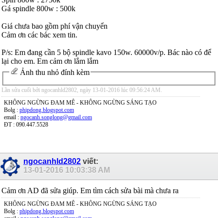
Gá spindle 800w : 500k
Giá chưa bao gồm phí vận chuyển
Cảm ơn các bác xem tin.
P/s: Em đang cần 5 bộ spindle kavo 150w. 60000v/p. Bác nào có để
lại cho em. Em cảm ơn lắm lắm
Ảnh thu nhỏ đính kèm
Lần sửa cuối bởi ngocanhld2802, ngày 13-01-2016 lúc
09:56:24 AM
.
KHÔNG NGỪNG ĐAM MÊ - KHÔNG NGỪNG SÁNG TẠO
Bolg :
phipdong.blogspot.com
email :
ngocanh.songlong@gmail.com
ĐT : 090.447.5528
ngocanhld2802
viết:
13-01-2016
10:03:38 AM
Cảm ơn AD đã sửa giúp. Em tìm cách sửa bài mà chưa ra
KHÔNG NGỪNG ĐAM MÊ - KHÔNG NGỪNG SÁNG TẠO
Bolg :
phipdong.blogspot.com