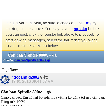
If this is your first visit, be sure to check out the
FAQ
by
clicking the link above. You may have to
register
before
you can post: click the register link above to proceed. To
start viewing messages, select the forum that you want
to visit from the selection below.
Cần bán Spindle 800w + gá
Chủ đề:
Cần bán Spindle 800w + gá
Tag:
None
ngocanhld2802
viết:
13-01-2016
09:41:07 AM
Cần bán Spindle 800w + gá
Chào các bác. Em có hai bộ spin mua về mà ko dùng tới nay cần bán.
Hàng mới 100%
Spin 800w : 2750k