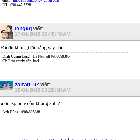
email :
ngocanh.songlong@gmail.com
ĐT : 090.447.5528
longdq
viết:
27-01-2016
12:48:49 AM
Đít đỏ khác gì đít trắng vậy bác
Đinh Quang Long - Hà Nội, sđt 0935098386
CNC vỏ amply đèn, bacl
zaizai1102
viết:
28-01-2016
01:29:58 AM
a ơi . spindle còn không anh ?
Anh Dũng . 0964685888 .