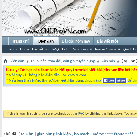
Trang chủ
Diễn đàn
Bài gửi hôm nay
Bài viết mới
Forum Home
Bài viết mới
FAQ
Lịch
Community
Forum Actions
Quick Li
Diễn đàn
Mua, bán, trao đổi, đấu giá, tuyển dụng
Cần bán
[ tq + hn
Chú ý
: Các bạn nên tham khảo Nội quy trước khi viết bài (click vào liên kết bê
*
Nội quy và Thông báo diễn đàn CNCProVN.com
*
Nếu bạn thấy hứng thú với bài viết. Hãy dùng chức năng
để chi
If this is your first visit, be sure to check out the
FAQ
by clicking the link above. You ma
Chủ đề:
[ tq + hn ] gian hàng linh kiện , bo mạch , mô tơ **** fanuc ****