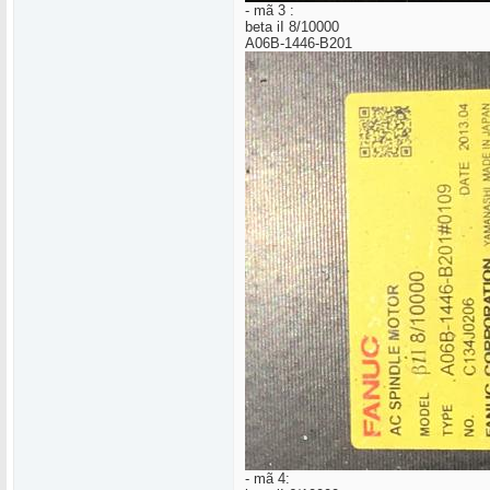
- mã 3 :
beta iI 8/10000
A06B-1446-B201
- mã 4: