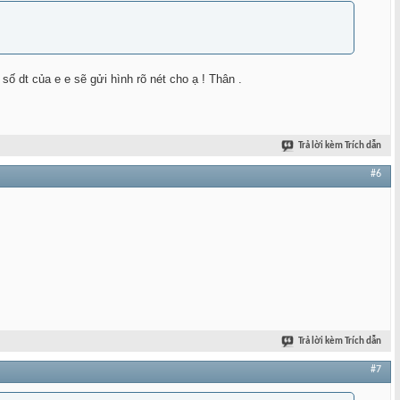
ố dt của e e sẽ gửi hình rõ nét cho ạ ! Thân .
Trả lời kèm Trích dẫn
#6
Trả lời kèm Trích dẫn
#7