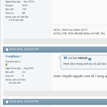
Ngày tham gia
Nov 2014
Đang ở
HCM
Bài viết
745
Cám ơn
88
Được cám ơn 184 lần
ở 145 bài viết
HCM , 0945 ba nhăm 3577
Đ/Chỉ, STK: SMS để biết thêm chi tiết. Tks
18-02-2016,
10:26:01 PM
trungfanuc
Gửi bởi
MINHAT
Thợ phụ bậc 2
Hình như trong ảnh ko có cái nào 
Ngày tham gia
Aug 2015
Bài viết
23
motơ chuyển nguyên cont về ! trong qu
Cám ơn
0
Được cám ơn 0 lần
ở 0 bài viết
18-02-2016,
10:27:29 PM