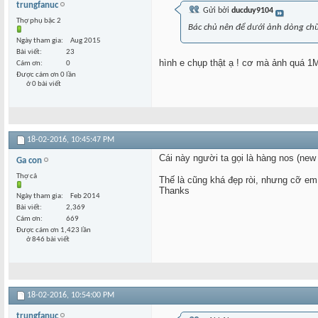
trungfanuc
Gửi bởi
ducduy9104
Thợ phụ bậc 2
Bác chủ nên để dưới ảnh dòng ch
Ngày tham gia
Aug 2015
Bài viết
23
hình e chụp thật ạ ! cơ mà ảnh quá 1M
Cám ơn
0
Được cám ơn 0 lần
ở 0 bài viết
18-02-2016,
10:45:47 PM
Cái này người ta gọi là hàng nos (new
Ga con
Thợ cả
Thế là cũng khá đẹp ròi, nhưng cỡ em 
Thanks
Ngày tham gia
Feb 2014
Bài viết
2,369
Cám ơn
669
Được cám ơn 1,423 lần
ở 846 bài viết
18-02-2016,
10:54:00 PM
trungfanuc