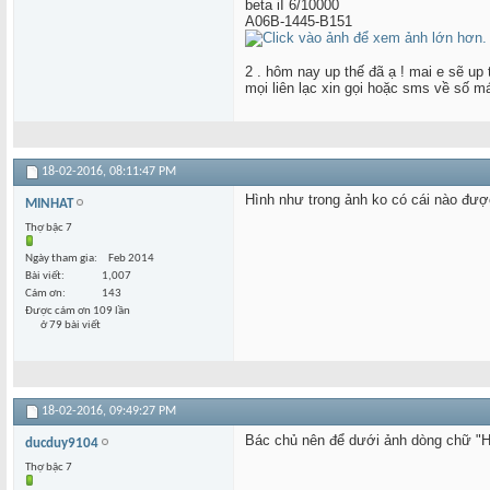
beta iI 6/10000
A06B-1445-B151
2 . hôm nay up thế đã ạ ! mai e sẽ up t
mọi liên lạc xin gọi hoặc sms về số m
18-02-2016,
08:11:47 PM
Hình như trong ảnh ko có cái nào đượ
MINHAT
Thợ bậc 7
Ngày tham gia
Feb 2014
Bài viết
1,007
Cám ơn
143
Được cám ơn 109 lần
ở 79 bài viết
18-02-2016,
09:49:27 PM
Bác chủ nên để dưới ảnh dòng chữ "H
ducduy9104
Thợ bậc 7