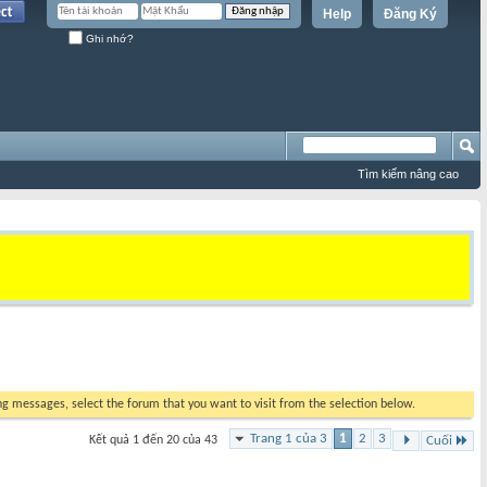
Help
Đăng Ký
Ghi nhớ?
Tìm kiếm nâng cao
ing messages, select the forum that you want to visit from the selection below.
Trang 1 của 3
1
2
3
Kết quả 1 đến 20 của 43
Cuối