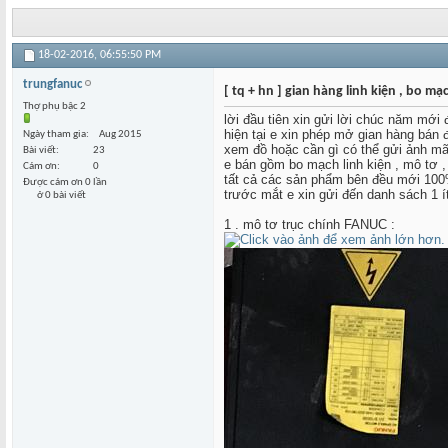
18-02-2016,
06:55:50 PM
trungfanuc
[ tq + hn ] gian hàng linh kiện , bo m
Thợ phụ bậc 2
lời đầu tiên xin gửi lời chúc năm mới
hiện tại e xin phép mở gian hàng bán 
Ngày tham gia
Aug 2015
xem đồ hoặc cần gì có thể gửi ảnh m
Bài viết
23
e bán gồm bo mạch linh kiện , mô tơ ,
Cám ơn
0
tất cả các sản phẩm bên đều mới 100%
Được cám ơn 0 lần
trước mắt e xin gửi đến danh sách 1 í
ở 0 bài viết
1 . mô tơ trục chính FANUC :