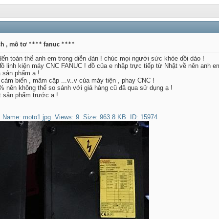
ạch , mô tơ **** fanuc ****
 đến toàn thể anh em trong diễn đàn ! chúc mọi người sức khỏe dồi dào !
đồ linh kiện máy CNC FANUC ! đồ của e nhập trực tiếp từ Nhật về nên anh em
ã sản phẩm ạ !
 cảm biến , mâm cặp ...v..v của máy tiện , phay CNC !
 nên không thể so sánh với giá hàng cũ đã qua sử dụng ạ !
t sản phẩm trước ạ !