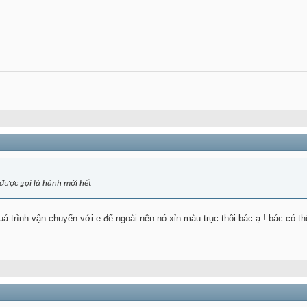
được gọi là hành mới hết
á trình vận chuyển với e để ngoài nên nó xỉn màu trục thôi bác ạ ! bác có t