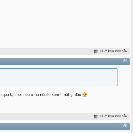
Trả lời kèm Trích dẫn
#4
hể qua tận nơi nếu ở hà nội để xem ! mất gì đâu
Trả lời kèm Trích dẫn
#5