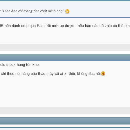
ữ "Hình ảnh chỉ mang tính chất minh hoạ"
B nên đành crop qua Paint rồi mới up được ! nếu bác nào có zalo có thể pm s
 old stock-hàng tồn kho.
chỉ theo nổi hàng bão tháo máy cũ xì xì thôi, không đua nổi