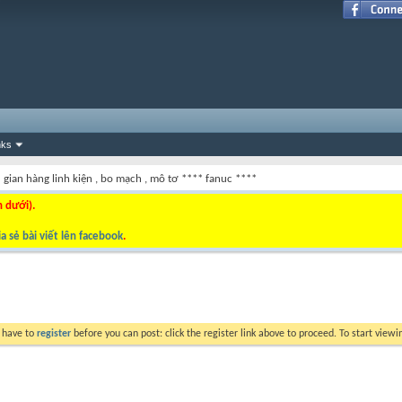
nks
 ] gian hàng linh kiện , bo mạch , mô tơ **** fanuc ****
n dưới).
a sẻ bài viết lên facebook
.
y have to
register
before you can post: click the register link above to proceed. To start view