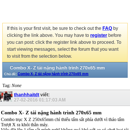
If this is your first visit, be sure to check out the
FAQ
by
clicking the link above. You may have to
register
before
you can post: click the register link above to proceed. To
start viewing messages, select the forum that you want
to visit from the selection below.
Combo X- Z tải nặng hành trình 270x65 mm
Chủ đề:
Combo X- Z tải nặng hành trình 270x65 mm
Tag:
None
thanhhaitdt
viết:
27-02-2016
01:17:03 AM
Combo X- Z tải nặng hành trình 270x65 mm
Combo trục X Z 250x65mm chỉ thiếu tấm sắt phía dưới vì tháo tấm
Trượt X ra khỏi thân máy.
Việc đặt lên 1 tấm sắt mình nghĩ không quá khó với ae có chơi loại tải