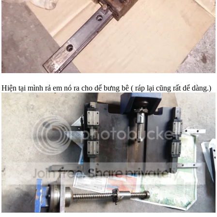
Hiện tại mình rả em nó ra cho dể bưng bê ( ráp lại cũng rất dể dàng.)