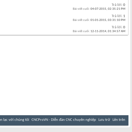
Trả lời:
0
Bài viết cuối:
04-07-2015,
02:35:21 PM
Trả lời:
1
Bài viết cuối:
01-01-2015,
03:31:10 PM
Trả lời:
0
Bài viết cuối:
12-11-2014,
01:34:57 AM
ên lạc với chúng tôi
CNCProVN - Diễn đàn CNC chuyên nghiệp
Lưu trữ
Lên trên