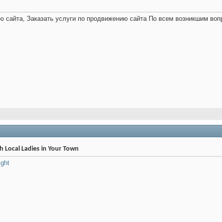
ю сайта, Заказать услуги по продвижению сайта По всем возникшим воп
h Local Ladies in Your Town
ight