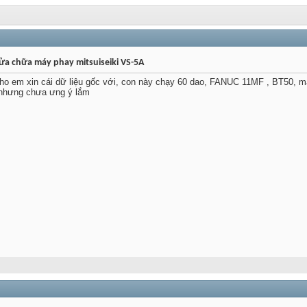
sửa chữa máy phay mitsuiseiki VS-5A
ho em xin cái dữ liệu gốc với, con này chạy 60 dao, FANUC 11MF , BT50, má
t nhưng chưa ưng ý lắm