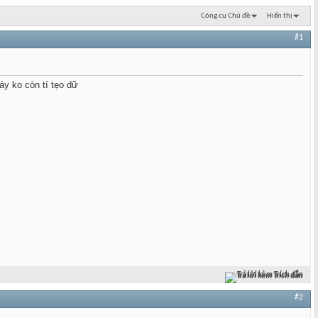
Công cụ Chủ đề
Hiển thị
#1
y ko còn tí tẹo dữ
Trả lời kèm Trích dẫn
#2