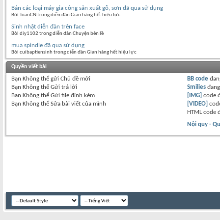
Bán các loại máy gia công sản xuất gỗ, sơn đã qua sử dụng
Bởi ToanCN trong diễn đàn Gian hàng hết hiệu lực
Sinh nhật diễn đàn trên face
Bởi diy1102 trong diễn đàn Chuyện bên lề
mua spindle đã qua sử dụng
Bởi cuibaptiensinh trong diễn đàn Gian hàng hết hiệu lực
Quyền viết bài
Bạn
Không thể
gửi Chủ đề mới
BB code
đan
Bạn
Không thể
Gửi trả lời
Smilies
đan
Bạn
Không thể
Gửi file đính kèm
[IMG]
code 
Bạn
Không thể
Sửa bài viết của mình
[VIDEO]
code
HTML code 
Nội quy - Qu