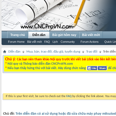
Trang chủ
Diễn đàn
Bài gửi hôm nay
Bài viết mới
Forum Home
Bài viết mới
FAQ
Lịch
Community
Forum Actions
Quick Li
Diễn đàn
Mua, bán, trao đổi, đấu giá, tuyển dụng
Trao đổi
Trên diễn
Chú ý
: Các bạn nên tham khảo Nội quy trước khi viết bài (click vào liên kết bê
*
Nội quy và Thông báo diễn đàn CNCProVN.com
*
Nếu bạn thấy hứng thú với bài viết. Hãy dùng chức năng
để chi
If this is your first visit, be sure to check out the
FAQ
by clicking the link above. You ma
Chủ đề:
Trên diễn đàn có ai sử dụng hoặc đã sửa chữa máy phay mitsuisei