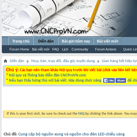
Trang chủ
Diễn đàn
Bài gửi hôm nay
Bài viết mới
Forum Home
Bài viết mới
FAQ
Lịch
Community
Forum Actions
Quick Li
Diễn đàn
Mua, bán, trao đổi, đấu giá, tuyển dụng
Gian hàng hết hiệu lự
Chú ý
: Các bạn nên tham khảo Nội quy trước khi viết bài (click vào liên kết bê
*
Nội quy và Thông báo diễn đàn CNCProVN.com
*
Nếu bạn thấy hứng thú với bài viết. Hãy dùng chức năng
để chi
If this is your first visit, be sure to check out the
FAQ
by clicking the link above. You ma
Chủ đề:
Cung cấp bộ nguồn xung và nguồn cho đèn LED chiếu sáng