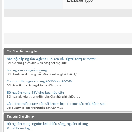
-Enclosed Type
Các Chủ đề tương tự
bán bộ cấp nguồn Aglent E3632A và Digital torque meter
Bởi h-d trong diễn đàn Gian hàng hết hiệu lực
Lọc nguồn và nguồn xung
Bởi thanhhaitdt trong diễn đàn Gian hàng hết hiệu lực
Cần mua Bộ nguồn xung +/-15V or +/-24V
Bởi tkdsoftvn_vt trong diễn đàn Cần mua
Bộ nguồn xung 48V cho bác nào cần
Bởi hoangkhoiart trong diễn đàn Gian hàng hết hiệu lực
Cần tìm nguồn cung cấp số lượng lớn 1 trong các mặt hàng sau
Bởi dungmobiado trong diễn đàn Cần mua
Tag của Chủ đề này
bộ nguồn xung
,
nguồn led chiếu sáng
,
nguồn tổ ong
Xem Nhóm Tag