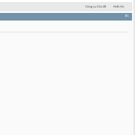
Công cụ Chủ đề
Hiển thị
#1