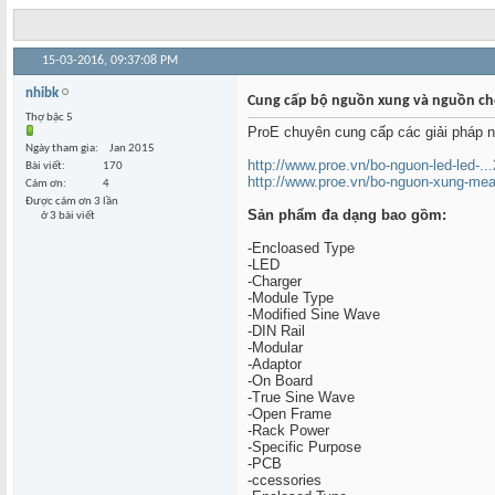
15-03-2016,
09:37:08 PM
nhibk
Cung cấp bộ nguồn xung và nguồn ch
Thợ bậc 5
ProE chuyên cung cấp các giải pháp 
Ngày tham gia
Jan 2015
http://www.proe.vn/bo-nguon-led-led-..
Bài viết
170
http://www.proe.vn/bo-nguon-xung-mea
Cám ơn
4
Được cám ơn 3 lần
Sản phẩm đa dạng bao gồm:
ở 3 bài viết
-Encloased Type
-LED
-Charger
-Module Type
-Modified Sine Wave
-DIN Rail
-Modular
-Adaptor
-On Board
-True Sine Wave
-Open Frame
-Rack Power
-Specific Purpose
-PCB
-ccessories