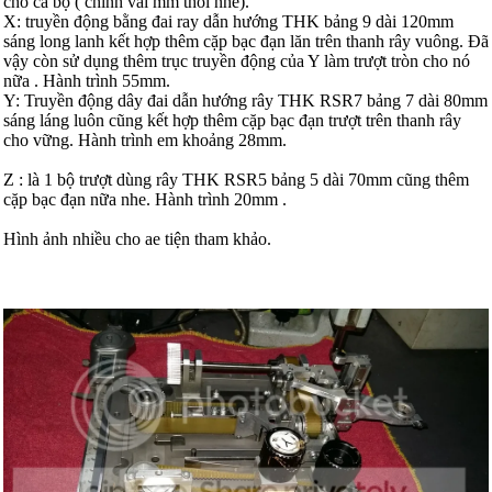
cho cả bộ ( chỉnh vài mm thôi nhe).
X: truyền động bằng đai ray dẫn hướng THK bảng 9 dài 120mm
sáng long lanh kết hợp thêm cặp bạc đạn lăn trên thanh rây vuông. Đã
vậy còn sử dụng thêm trục truyền động của Y làm trượt tròn cho nó
nữa . Hành trình 55mm.
Y: Truyền động dây đai dẫn hướng rây THK RSR7 bảng 7 dài 80mm
sáng láng luôn cũng kết hợp thêm cặp bạc đạn trượt trên thanh rây
cho vững. Hành trình em khoảng 28mm.
Z : là 1 bộ trượt dùng rây THK RSR5 bảng 5 dài 70mm cũng thêm
cặp bạc đạn nữa nhe. Hành trình 20mm .
Hình ảnh nhiều cho ae tiện tham khảo.