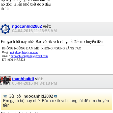
nó độc, lạ lên khó biết dc ở đâu
thabk
ngocanhld2802
viết:
04-04-2016
11:26:55 AM
Em gạch bộ này nhé. Bác có stk vcb càng tốt để em chuyển tiền
KHÔNG NGỪNG ĐAM MÊ - KHÔNG NGỪNG SÁNG TẠO
Bolg :
phipdong.blogspot.com
email :
ngocanh.songlong@gmail.com
ĐT : 090.447.5528
thanhhaitdt
viết:
05-04-2016
04:34:18 PM
Gửi bởi
ngocanhld2802
Em gạch bộ này nhé. Bác có stk vcb càng tốt để em chuyển
tiền