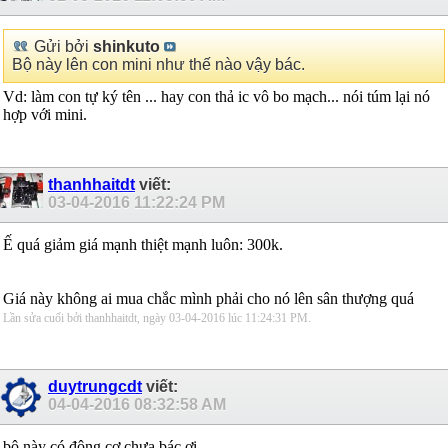
Gửi bởi
shinkuto
Bộ này lên con mini như thế nào vậy bác.
Vd: làm con tự ký tên ... hay con thả ic vô bo mạch... nói túm lại nó
hợp với mini.
thanhhaitdt
viết:
03-04-2016
11:22:24 PM
Ế quá giảm giá mạnh thiệt mạnh luôn: 300k.
Giá này không ai mua chắc mình phải cho nó lên sân thượng quá
Lần sửa cuối bởi thanhhaitdt, ngày 03-04-2016 lúc
11:24:31 PM
.
duytrungcdt
viết:
04-04-2016
08:32:58 AM
bộ này có động cơ chưa bác ơi