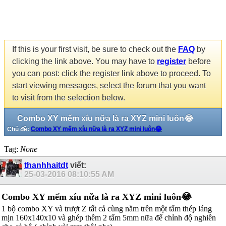
If this is your first visit, be sure to check out the
FAQ
by
clicking the link above. You may have to
register
before
you can post: click the register link above to proceed. To
start viewing messages, select the forum that you want
to visit from the selection below.
Combo XY mếm xíu nữa là ra XYZ mini luôn😂
Chủ đề:
Combo XY mếm xíu nữa là ra XYZ mini luôn😂
Tag:
None
thanhhaitdt
viết:
25-03-2016
08:10:55 AM
Combo XY mếm xíu nữa là ra XYZ mini luôn😂
1 bộ combo XY và trượt Z tất cả cùng nằm trên một tấm thép láng
mịn 160x140x10 và ghép thêm 2 tấm 5mm nữa để chỉnh độ nghiên