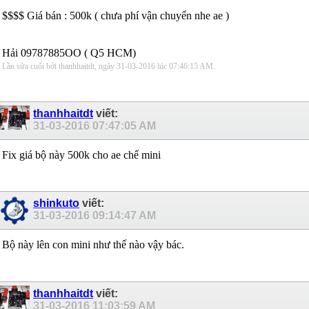
$$$$ Giá bán : 500k ( chưa phí vận chuyển nhe ae )
Hải 09787885OO ( Q5 HCM)
Lần sửa cuối bởi thanhhaitdt, ngày 31-03-2016 lúc
07:46:15 AM
.
thanhhaitdt
viết:
31-03-2016
07:47:05 AM
Fix giá bộ này 500k cho ae chế mini
shinkuto
viết:
31-03-2016
09:14:47 AM
Bộ này lên con mini như thế nào vậy bác.
thanhhaitdt
viết:
31-03-2016
11:03:59 AM