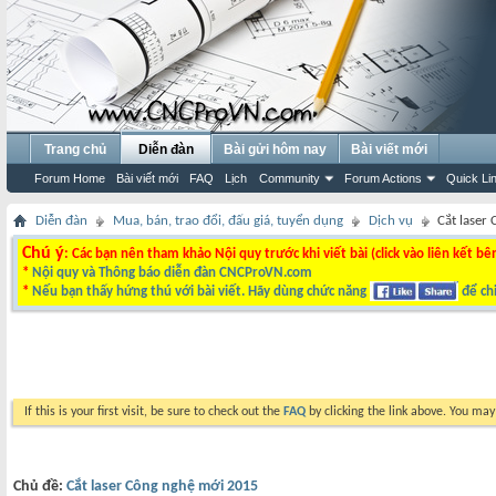
Trang chủ
Diễn đàn
Bài gửi hôm nay
Bài viết mới
Forum Home
Bài viết mới
FAQ
Lịch
Community
Forum Actions
Quick Li
Diễn đàn
Mua, bán, trao đổi, đấu giá, tuyển dụng
Dịch vụ
Cắt laser
Chú ý
: Các bạn nên tham khảo Nội quy trước khi viết bài (click vào liên kết bê
*
Nội quy và Thông báo diễn đàn CNCProVN.com
*
Nếu bạn thấy hứng thú với bài viết. Hãy dùng chức năng
để chi
If this is your first visit, be sure to check out the
FAQ
by clicking the link above. You ma
Chủ đề:
Cắt laser Công nghệ mới 2015