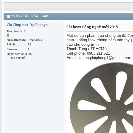
25-03-2016,
09:54:55 AM
Gia Công Inox Đại Phong
Cắt laser Công nghệ mới 2015
Thợ phụ bậc 1
Một số sản phẩm của chúng tôi đã được
nhìn... bằng Inox chông bám vân tay ( 
Ngày tham gia
Mar 2016
cao cho công trình.
Bài viết
15
Thanh Tùng ( TPHCM )
Cám ơn
1
Cell phone: 0963 211 621
Được cám ơn 3 lần
Email:giacongdaiphong1@gmail.com
ở 3 bài viết