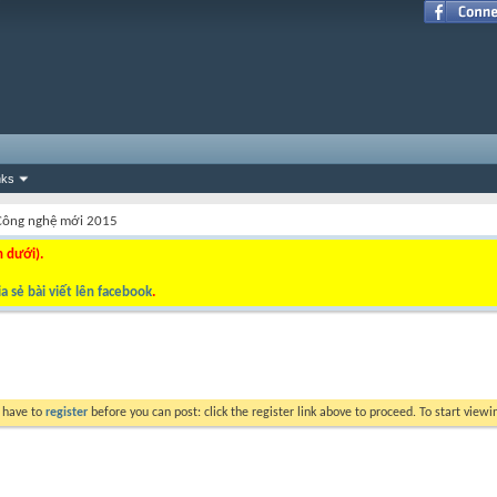
nks
 Công nghệ mới 2015
n dưới).
a sẻ bài viết lên facebook
.
y have to
register
before you can post: click the register link above to proceed. To start view