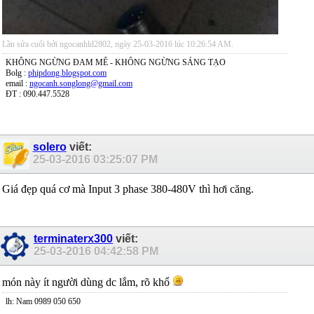
Lần sửa cuối bởi ngocanhld2802, ngày 25-03-2016 lúc
10:26:54 AM
.
KHÔNG NGỪNG ĐAM MÊ - KHÔNG NGỪNG SÁNG TẠO
Bolg :
phipdong.blogspot.com
email :
ngocanh.songlong@gmail.com
ĐT : 090.447.5528
solero
viết:
25-03-2016
03:25:07 PM
Giá đẹp quá cơ mà Input 3 phase 380-480V thì hơi căng.
terminaterx300
viết:
25-03-2016
04:42:58 PM
món này ít người dùng dc lắm, rõ khổ
lh: Nam 0989 050 650