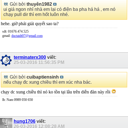
Gửi bởi
thuyên1982
ui giá ngon nhỉ nhà em lại có điện ba pha há há , em nó
chạy pull dir thì em hốt luôn nhé.
hehe. giờ phải giải quyết sao ta?
sđt: 01676.474.525
gmail:
ductaidt07@gmail.com
terminaterx300
viết:
25-03-2016
11:56:35 PM
Gửi bởi
cuibaptiensinh
nếu chạy đc xung chiều thì em xúc nha bác.
chạy dc xung chiều thì nó ko tồn tại lâu trên diễn đàn này rồi
lh: Nam 0989 050 650
hung1706
viết:
26-03-2016
12:08:28 AM