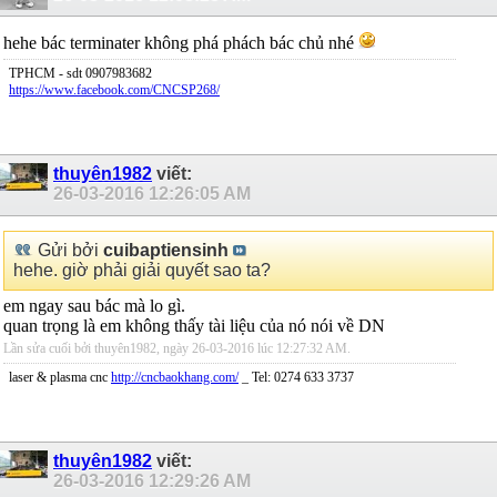
hehe bác terminater không phá phách bác chủ nhé
TPHCM - sdt 0907983682
https://www.facebook.com/CNCSP268/
thuyên1982
viết:
26-03-2016
12:26:05 AM
Gửi bởi
cuibaptiensinh
hehe. giờ phải giải quyết sao ta?
em ngay sau bác mà lo gì.
quan trọng là em không thấy tài liệu của nó nói về DN
Lần sửa cuối bởi thuyên1982, ngày 26-03-2016 lúc
12:27:32 AM
.
laser & plasma cnc
http://cncbaokhang.com/
_ Tel: 0274 633 3737
thuyên1982
viết:
26-03-2016
12:29:26 AM