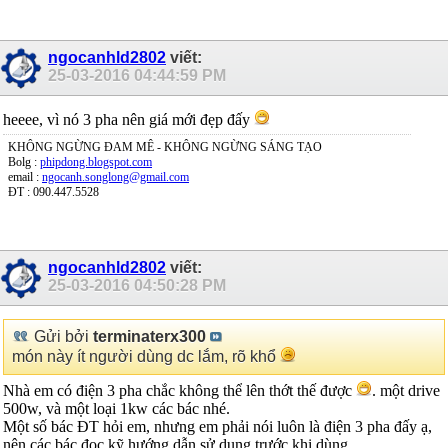
ngocanhld2802
viết:
25-03-2016
04:44:59 PM
heeee, vì nó 3 pha nên giá mới đẹp đấy
KHÔNG NGỪNG ĐAM MÊ - KHÔNG NGỪNG SÁNG TẠO
Bolg :
phipdong.blogspot.com
email :
ngocanh.songlong@gmail.com
ĐT : 090.447.5528
ngocanhld2802
viết:
25-03-2016
04:50:28 PM
Gửi bởi
terminaterx300
món này ít người dùng dc lắm, rõ khổ
Nhà em có điện 3 pha chắc không thể lên thớt thế được
. một drive
500w, và một loại 1kw các bác nhé.
Một số bác ĐT hỏi em, nhưng em phải nói luôn là điện 3 pha đấy ạ,
nên các bác đọc kỹ hướng dẫn sử dụng trước khi dùng.